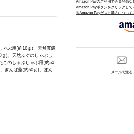
Amazon Payのご利用で会員登
Amazon Payボタンをクリックし
※Amazon Payゲスト購入につい
ゃぶ用(約16ｇ)、天然真鯛
0ｇ)、天然ふぐのしゃぶし
然たこのしゃぶしゃぶ用(約50
)、ぎんば藻(約50ｇ)、ぽん
メールで送る