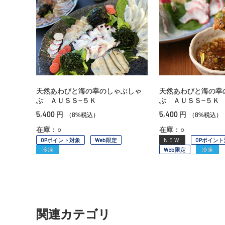
天然あわびと海の幸のしゃぶしゃ
天然あわびと海の幸
ぶ ＡＵＳＳ−５Ｋ
ぶ ＡＵＳＳ−５Ｋ
5,400
5,400
円
円
（8%税込）
（8%税込）
在庫：○
在庫：○
OPポイント対象
Web限定
NEW
OPポイント
冷凍
Web限定
冷凍
関連カテゴリ