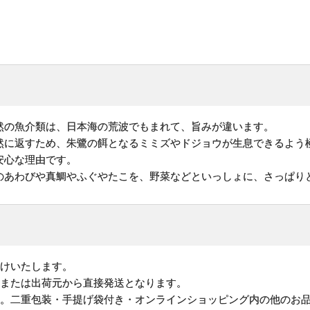
然の魚介類は、日本海の荒波でもまれて、旨みが違います。
然に返すため、朱鷺の餌となるミミズやドジョウが生息できるよう
安心な理由です。
のあわびや真鯛やふぐやたこを、野菜などといっしょに、さっぱり
けいたします。
地または出荷元から直接発送となります。
す。二重包装・手提げ袋付き・オンラインショッピング内の他のお