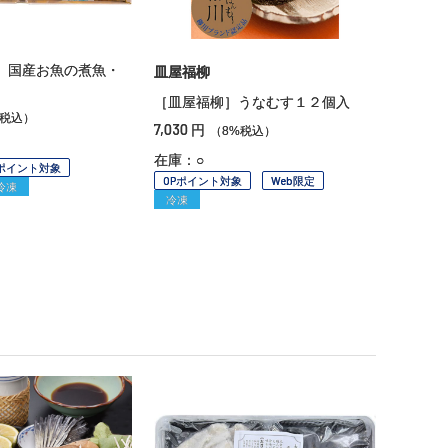
 国産お魚の煮魚・
皿屋福柳
［皿屋福柳］うなむす１２個入
%税込）
7,030
円
（8%税込）
在庫：○
Pポイント対象
OPポイント対象
Web限定
冷凍
冷凍