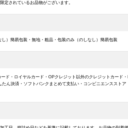
が限定されているお品物がございます。
なし）簡易包装・無地・粗品・包装のみ（のしなし）簡易包装
ットカード・ロイヤルカード・OPクレジット以外のクレジットカード・
かんたん決済・ソフトバンクまとめて支払い・コンビニエンスストア
、加工日、箱詰め日などを基準に記載しております。お品物の到着