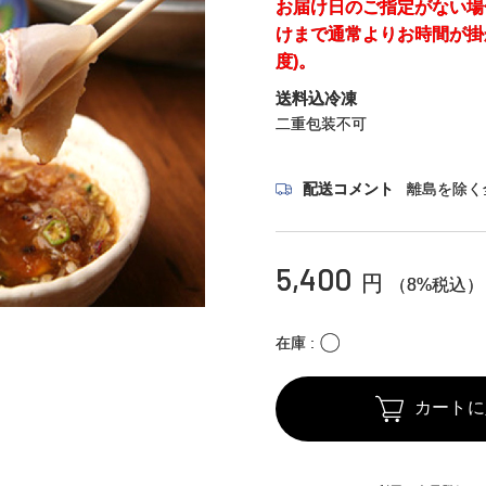
お届け日のご指定がない場
けまで通常よりお時間が掛
度)。
送料込冷凍
二重包装不可
配送コメント
離島を除く
5,400
円
（8%税込）
〇
在庫
カートに