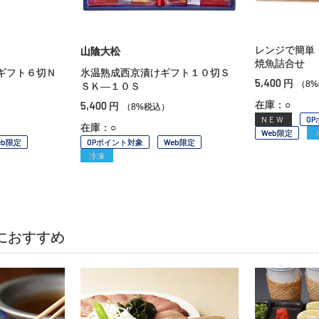
レンジで簡単
山陰大松
焼魚詰合せ
ギフト６切Ｎ
氷温熟成西京漬けギフト１０切Ｓ
5,400
円
（8
ＳＫ—１０Ｓ
5,400
在庫：○
円
（8%税込）
NEW
O
在庫：○
Web限定
eb限定
OPポイント対象
Web限定
冷凍
におすすめ