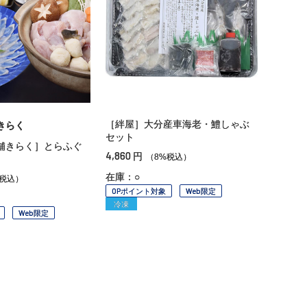
［絆屋］大分産車海老・鱧しゃぶ
きらく
セット
舗きらく］とらふぐ
4,860
円
（8%税込）
在庫：○
%税込）
OPポイント対象
Web限定
冷凍
Web限定