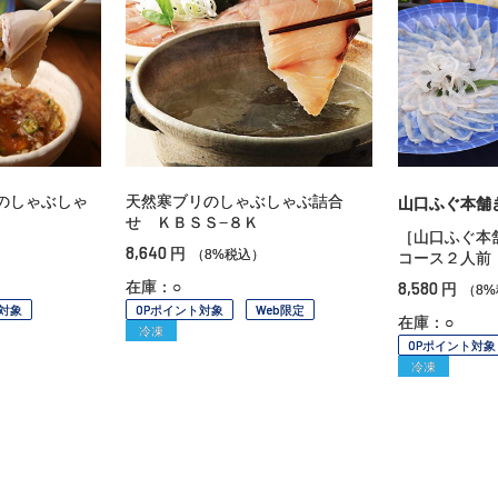
のしゃぶしゃ
天然寒ブリのしゃぶしゃぶ詰合
山口ふぐ本舗
せ ＫＢＳＳ−８Ｋ
［山口ふぐ本
8,640
円
（8%税込）
コース２人前
在庫：○
8,580
円
（8
対象
OPポイント対象
Web限定
在庫：○
冷凍
OPポイント対象
冷凍