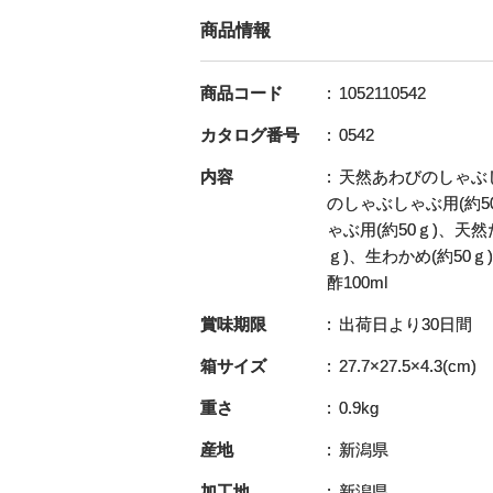
商品情報
商品コード
1052110542
カタログ番号
0542
内容
天然あわびのしゃぶし
のしゃぶしゃぶ用(約5
ゃぶ用(約50ｇ)、天
ｇ)、生わかめ(約50ｇ
酢100ml
賞味期限
出荷日より30日間
箱サイズ
27.7×27.5×4.3(cm)
重さ
0.9kg
産地
新潟県
加工地
新潟県