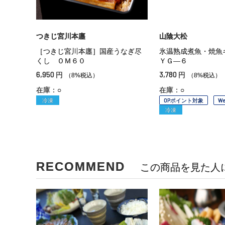
つきじ宮川本廛
山陰大松
［つきじ宮川本廛］国産うなぎ尽
氷温熟成煮魚・焼魚
くし ＯＭ６０
ＹＧ—６
6,950
3,780
円
円
（8%税込）
（8%税込）
在庫：○
在庫：○
冷凍
OPポイント対象
W
冷凍
RECOMMEND
この商品を見た人