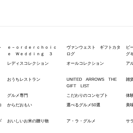
ト
ｅ－ｏｒｄｅｒｃｈｏｉｃ
ヴァンウェスト ギフトカタ
ビ
ｅ Ｗｅｄｄｉｎｇ ３
ログ
グ
レディスコレクション
オールコレクション
ア
おうちレストラン
UNITED ARROWS THE
雑
GIFT LIST
グルメ専門
こだわりのコンセプト
体
コ
からだおもい
選べるグルメ50選
美
ギ
おいしいお米の贈り物
ア・ラ・グルメ
サ