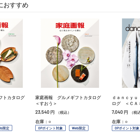
におすすめ
フトカタログ
家庭画報 グルメギフトカタログ
ｄａｎｃｙｕ
＜すおう＞
ログ ＜ＣＡ
23,540
7,040
円
円
（税込）
（税
在庫：○
在庫：○
eb限定
OPポイント対象
Web限定
OPポイント対象