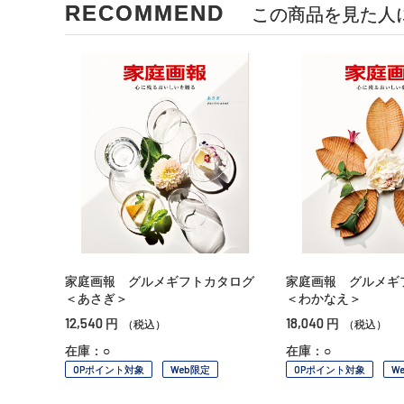
RECOMMEND
この商品を見た人
家庭画報 グルメギフトカタログ
家庭画報 グルメギ
＜あさぎ＞
＜わかなえ＞
12,540
18,040
円
円
（税込）
（税込）
在庫：○
在庫：○
OPポイント対象
Web限定
OPポイント対象
W