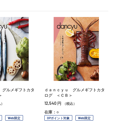
 グルメギフトカタ
ｄａｎｃｙｕ グルメギフトカタ
＞
ログ ＜ＣＢ＞
12,540
円
込）
（税込）
在庫：○
Web限定
OPポイント対象
Web限定