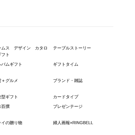
ームス デザイン カタロ
テーブルストーリー
ギフト
ルバムギフト
ギフトタイム
貨＋グルメ
ブランド・雑誌
験型ギフト
カードタイプ
味百撰
プレゼンテージ
ライの贈り物
婦人画報×RINGBELL