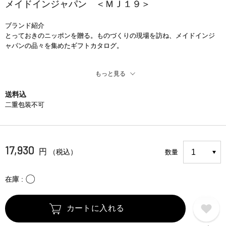
メイドインジャパン ＜ＭＪ１９＞
ブランド紹介
とっておきのニッポンを贈る。ものづくりの現場を訪ね、メイドインジ
ャパンの品々を集めたギフトカタログ。
もっと見る
商品説明
各地の風土に合った素材と脈々と受け継がれた技術を生かし、時代を感
送料込
じ、工夫を凝らし、作り手の魂を宿したニッポンの”ものづくり”。つい手
二重包装不可
に取ってしまう、毎日のように愛用したくなる、そんな「モノ」が生ま
れる現場を訪ね、メイドインジャパンの品々を集めたギフトカタログで
す。商品を選んだ後も、読み物としてお楽しみいただけます。
17,930
円
（税込）
数量
※商品価格にはシステム料990円（税込）、送料440円（税込）が含まれ
ています。
〇
在庫
カートに入れる