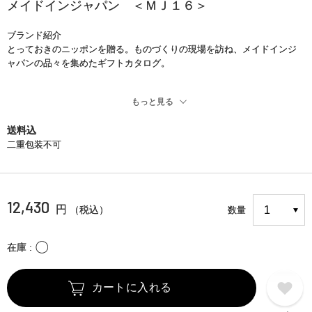
メイドインジャパン ＜ＭＪ１６＞
ブランド紹介
とっておきのニッポンを贈る。ものづくりの現場を訪ね、メイドインジ
ャパンの品々を集めたギフトカタログ。
もっと見る
商品説明
各地の風土に合った素材と脈々と受け継がれた技術を生かし、時代を感
送料込
じ、工夫を凝らし、作り手の魂を宿したニッポンの”ものづくり”。つい手
二重包装不可
に取ってしまう、毎日のように愛用したくなる、そんな「モノ」が生ま
れる現場を訪ね、メイドインジャパンの品々を集めたギフトカタログで
す。商品を選んだ後も、読み物としてお楽しみいただけます。
12,430
円
（税込）
数量
※商品価格にはシステム料990円（税込）、送料440円（税込）が含まれ
ています。
〇
在庫
カートに入れる