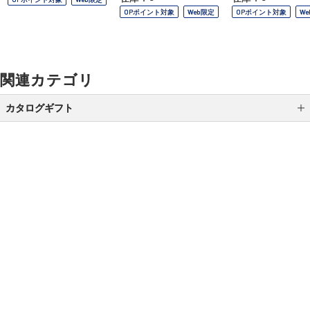
OPポイント対象
Web限定
OPポイント対象
W
関連カテゴリ
カタログギフト
DEAN ＆ DELUCA
アルバム式 カタログギフト
ｅ－ｏｒｄｅｒｃｈｏｉｃｅ Ｗｅｄｄｉｎｇ ３
ご利用ガイド
よくあるご質問
お問い合わせ
ヴァンウェスト ギフトカタログ
オンラインショッピングに関する電話でのお問い合わせ
ビームス デザイン カタログギフト
0120-185-550
テーブルストーリー
受付時間 10:00〜18:00（休業日を除く）
ＳＴＹＬＩＳＨ ｅ－ＧＩＦＴ