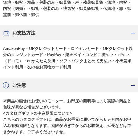
無地・御祝・粗品・包装のみ・御見舞・寿・残暑御見舞・無地・内祝・
内祝（結婚）・御礼・包装のみ・快気祝・御見舞御礼・仏無地・志・御
霊前・御仏前・御供
お支払方法
AmazonPay・OPクレジットカード・ロイヤルカード・OPクレジット以
外のクレジットカード・PayPay・楽天ペイ・コンビニ後払い・ｄ払い
（ドコモ）・auかんたん決済・ソフトバンクまとめて支払い・小田急ポ
イント利用・友の会お買物カード利用
ご注意
※商品の画像はお使いのモニター、お部屋の照明等により実際の商品と
色味が異なる場合がございます。
<カタログギフトの申込期限について>
こちらのカタログギフトは、商品がお手元に届いてから６ヵ月内がお申
込み有効期限となります。期限が過ぎてからのお取替え、延長などはで
きかねます。ご了承くださいませ。