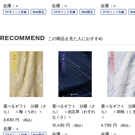
在庫：○
在庫：○
在庫：○
OPポイント対象
Web限定
OPポイント対象
Web限定
OPポイント対象
We
RECOMMEND
この商品を見た人におすすめ
選べるギフト 沙羅（さ
選べるギフト 沙羅（さ
選べるギフト 沙
ら） ＜梅（うめ）＞
ら） ＜勿忘草（わすれ
ら） ＜胡桃（く
なぐさ）＞
＞
3,630
円
（税込）
12,430
4,730
円
円
（税込）
（税込）
在庫：○
在庫：○
在庫：○
OPポイント対象
Web限定