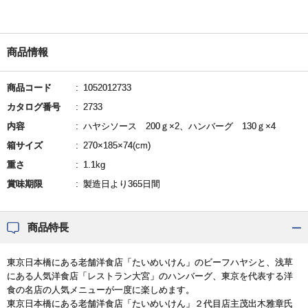
商品情報
商品コード
1052012733
カタログ番号
2733
内容
ハヤシソース 200ｇ×2、ハンバーグ 130ｇ×4
箱サイズ
270×185×74(cm)
重さ
1.1kg
賞味期限
製造日より365日間
商品特長
東京日本橋にある老舗洋食店「たいめいけん」のビーフハヤシと、浅草
にある人気洋食店「レストラン大宮」のハンバーグ、東京を代表する洋
食の名店の人気メニューが一度に楽しめます。
東京日本橋にある老舗洋食店「たいめいけん」２代目店主茂出木雅章氏