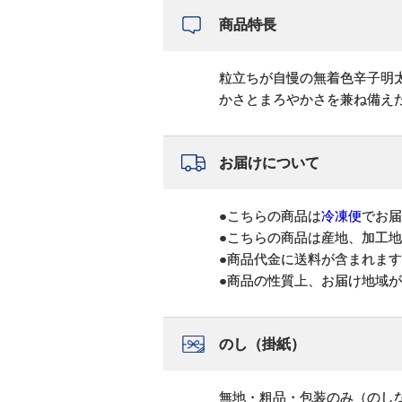
商品特長
粒立ちが自慢の無着色辛子明
かさとまろやかさを兼ね備えた
お届けについて
●こちらの商品は
冷凍便
でお届
●こちらの商品は産地、加工
●商品代金に送料が含まれま
●商品の性質上、お届け地域
のし（掛紙）
無地・粗品・包装のみ（のし