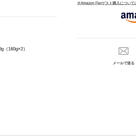
※Amazon Payゲスト購入につい
（160g×2）
メールで送る