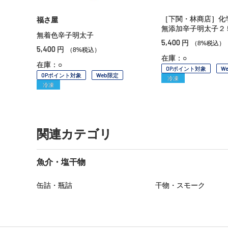
［下関・林商店］化
福さ屋
無添加辛子明太子２
無着色辛子明太子
5,400
円
（8%税込）
5,400
円
（8%税込）
在庫：○
在庫：○
OPポイント対象
W
OPポイント対象
Web限定
冷凍
冷凍
関連カテゴリ
魚介・塩干物
缶詰・瓶詰
干物・スモーク