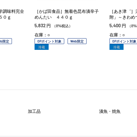
学調味料完全
［かば田食品］無着色昆布漬辛子
［あき津゛］
５０ｇ
めんたい ４４０ｇ
附」～きわめ
5,832
5,400
円
円
（8%税込）
（8
在庫：○
在庫：○
eb限定
OPポイント対象
Web限定
OPポイント対象
冷蔵
冷蔵
加工品
漬魚・焼魚