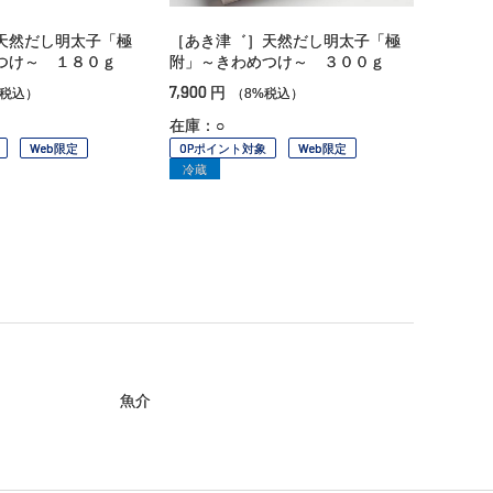
天然だし明太子「極
［あき津゛］天然だし明太子「極
つけ～ １８０ｇ
附」～きわめつけ～ ３００ｇ
7,900
円
%税込）
（8%税込）
在庫：○
Web限定
OPポイント対象
Web限定
冷蔵
魚介