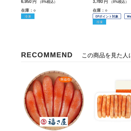
6,950
3,780
円
円
（8%税込）
（8%税込）
在庫：○
在庫：○
冷凍
OPポイント対象
W
冷凍
RECOMMEND
この商品を見た人