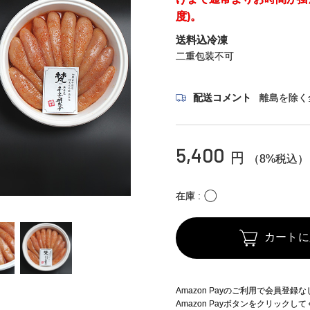
度)。
送料込冷凍
二重包装不可
配送コメント
離島を除く
5,400
円
（8%税込）
〇
在庫
カートに
Amazon Payのご利用で会員登
Amazon Payボタンをクリックし