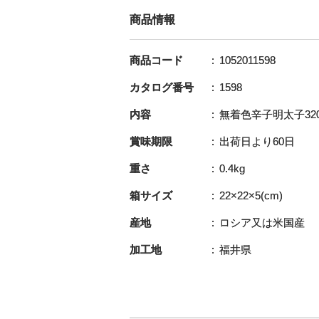
商品情報
商品コード
1052011598
カタログ番号
1598
内容
無着色辛子明太子320g
賞味期限
出荷日より60日
重さ
0.4kg
箱サイズ
22×22×5(cm)
産地
ロシア又は米国産
加工地
福井県