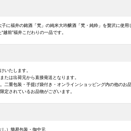
太子に福井の銘酒「梵」の純米大吟醸酒「梵・純粋」を贅沢に使用
“越前”福井こだわりの一品です。
けいたします。
地または出荷元から直接発送となります。
す。二重包装・手提げ袋付き・オンラインショッピング内の他のお
が限定されているお品物がございます。
なし）簡易包装・御中元