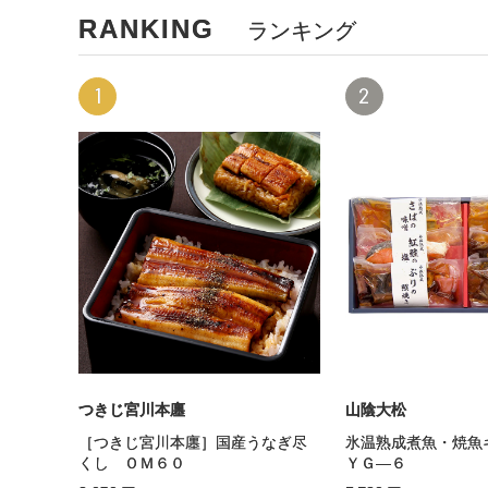
RANKING
ランキング
1
2
つきじ宮川本廛
山陰大松
［つきじ宮川本廛］国産うなぎ尽
氷温熟成煮魚・焼魚
くし ＯＭ６０
ＹＧ—６