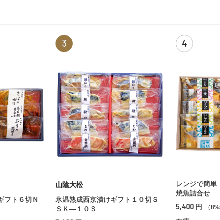
3
4
レンジで簡単
山陰大松
焼魚詰合せ
ギフト６切Ｎ
氷温熟成西京漬けギフト１０切Ｓ
5,400
円
（8
ＳＫ—１０Ｓ