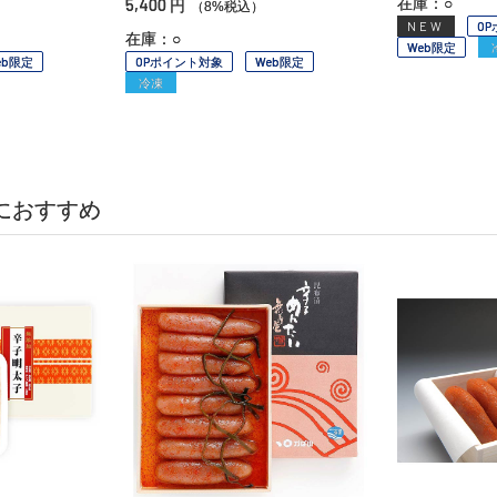
5,400
在庫：○
円
（8%税込）
NEW
O
在庫：○
Web限定
eb限定
OPポイント対象
Web限定
冷凍
におすすめ