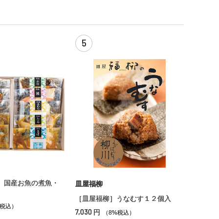
5
 国産お魚の煮魚・
皿屋福柳
［皿屋福柳］うなむす１２個入
%税込）
7,030
円
（8%税込）