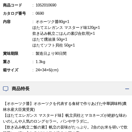
商品コード
1052010690
カタログ番号
0690
内容
オホーツク醤80g×1
ほたてエレガンス マスタード味120g×1
炊き込み帆立ごはんの素(2合炊用)×1
ほたて燻油漬 50g×1
ほたてソフト貝柱 50g×1
賞味期限
製造日より90日間
重さ
1.3kg
箱サイズ
24×34×6(cm)
商品特長
【オホーツク醤】オホーツクを代表する食材で作りあげた中華調味料(農
林水産大臣賞受賞)
【ほたてエレガンス マスタード味】帆立貝柱とマヨネーズが絶妙な味わ
いのしんや人気のロングセラー。パンやサラダに。
【炊き込み帆立ご飯の素】帆立の旨味がたっぷり。2合のお米を研いで炊