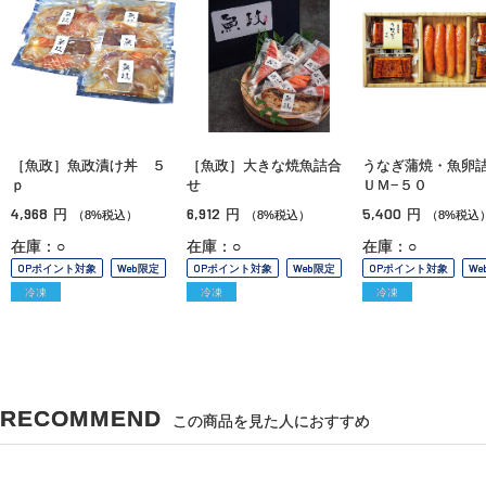
［魚政］魚政漬け丼 ５
［魚政］大きな焼魚詰合
うなぎ蒲焼・魚卵
ｐ
せ
ＵＭ−５０
4,968
6,912
5,400
円
円
円
（8%税込）
（8%税込）
（8%税込
在庫：○
在庫：○
在庫：○
OPポイント対象
Web限定
OPポイント対象
Web限定
OPポイント対象
We
冷凍
冷凍
冷凍
RECOMMEND
この商品を見た人におすすめ