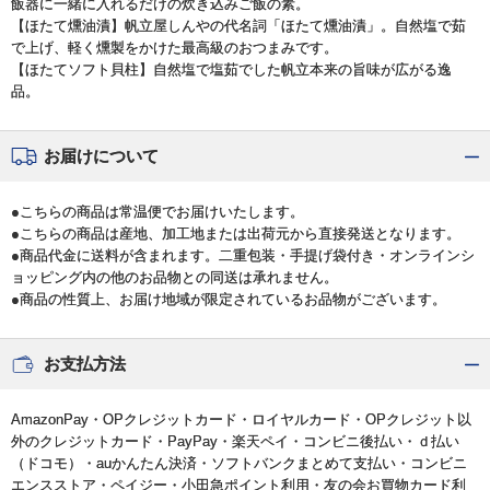
飯器に一緒に入れるだけの炊き込みご飯の素。
【ほたて燻油漬】帆立屋しんやの代名詞「ほたて燻油漬」。自然塩で茹
で上げ、軽く燻製をかけた最高級のおつまみです。
【ほたてソフト貝柱】自然塩で塩茹でした帆立本来の旨味が広がる逸
品。
お届けについて
●こちらの商品は常温便でお届けいたします。
●こちらの商品は産地、加工地または出荷元から直接発送となります。
●商品代金に送料が含まれます。二重包装・手提げ袋付き・オンラインシ
ョッピング内の他のお品物との同送は承れません。
●商品の性質上、お届け地域が限定されているお品物がございます。
お支払方法
AmazonPay・OPクレジットカード・ロイヤルカード・OPクレジット以
外のクレジットカード・PayPay・楽天ペイ・コンビニ後払い・ｄ払い
（ドコモ）・auかんたん決済・ソフトバンクまとめて支払い・コンビニ
エンスストア・ペイジー・小田急ポイント利用・友の会お買物カード利