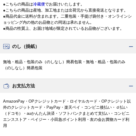
●こちらの商品は
冷蔵便
でお届けいたします。
●こちらの商品は産地、加工地または出荷元から直接発送となります。
●商品代金に送料が含まれます。二重包装・手提げ袋付き・オンラインシ
ョッピング内の他のお品物との同送は承れません。
●商品の性質上、お届け地域が限定されているお品物がございます。
のし（掛紙）
無地・粗品・包装のみ（のしなし）簡易包装・無地・粗品・包装のみ
（のしなし）簡易包装
お支払方法
AmazonPay・OPクレジットカード・ロイヤルカード・OPクレジット以
外のクレジットカード・PayPay・楽天ペイ・コンビニ後払い・ｄ払い
（ドコモ）・auかんたん決済・ソフトバンクまとめて支払い・コンビニ
エンスストア・ペイジー・小田急ポイント利用・友の会お買物カード利
用