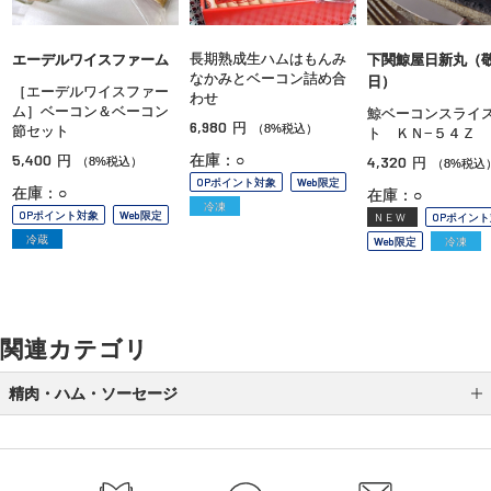
長期熟成生ハムはもんみ
エーデルワイスファーム
下関鯨屋日新丸（
なかみとベーコン詰め合
日）
［エーデルワイスファー
わせ
ム］ベーコン＆ベーコン
鯨ベーコンスライ
6,980
円
（8%税込）
節セット
ト ＫＮ−５４Ｚ
5,400
在庫：○
円
4,320
（8%税込）
円
（8%税込
OPポイント対象
Web限定
在庫：○
在庫：○
冷凍
OPポイント対象
Web限定
NEW
OPポイン
冷蔵
Web限定
冷凍
関連カテゴリ
精肉・ハム・ソーセージ
ローストビーフ
漬肉