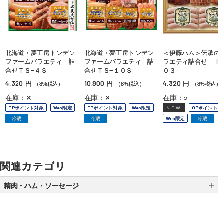
北海道・夢工房トンデン
北海道・夢工房トンデン
＜伊藤ハム＞伝承
ファームバラエティ 詰
ファームバラエティ 詰
ラエティ詰合せ Ｉ
合せＴＳ−４Ｓ
合せＴＳ−１０Ｓ
０３
4,320
10,800
4,320
円
円
円
（8%税込）
（8%税込）
（8%税込
在庫：✕
在庫：✕
在庫：○
OPポイント対象
Web限定
OPポイント対象
Web限定
NEW
OPポイン
冷蔵
冷蔵
Web限定
冷蔵
関連カテゴリ
精肉・ハム・ソーセージ
ローストビーフ