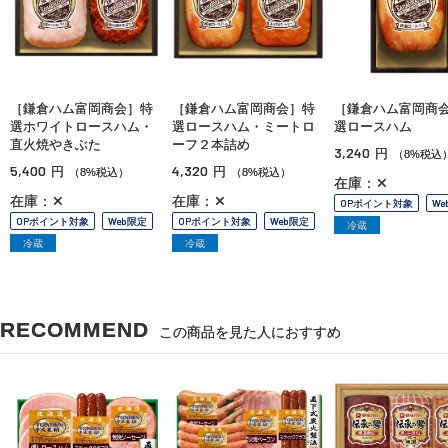
［鎌倉ハム富岡商会］特
［鎌倉ハム富岡商会］特
［鎌倉ハム富岡商
選ホワイトロースハム・
選ロースハム・ミートロ
選ロースハム
直火焼やきぶた
ーフ２本詰め
3,240
円
（8%税込
5,400
4,320
円
円
（8%税込）
（8%税込）
在庫：✕
在庫：✕
在庫：✕
OPポイント対象
We
OPポイント対象
Web限定
OPポイント対象
Web限定
冷蔵
冷蔵
冷蔵
RECOMMEND
この商品を見た人におすすめ