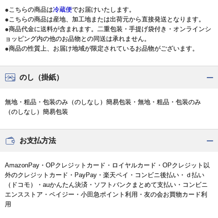
●こちらの商品は
冷蔵便
でお届けいたします。
●こちらの商品は産地、加工地または出荷元から直接発送となります。
●商品代金に送料が含まれます。二重包装・手提げ袋付き・オンラインシ
ョッピング内の他のお品物との同送は承れません。
●商品の性質上、お届け地域が限定されているお品物がございます。
のし（掛紙）
無地・粗品・包装のみ（のしなし）簡易包装・無地・粗品・包装のみ
（のしなし）簡易包装
お支払方法
AmazonPay・OPクレジットカード・ロイヤルカード・OPクレジット以
外のクレジットカード・PayPay・楽天ペイ・コンビニ後払い・ｄ払い
（ドコモ）・auかんたん決済・ソフトバンクまとめて支払い・コンビニ
エンスストア・ペイジー・小田急ポイント利用・友の会お買物カード利
用