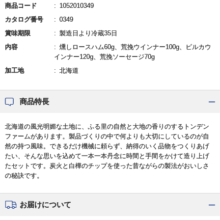
商品コード
1052010349
カタログ番号
0349
賞味期限
製造日より冷蔵35日
内容
燻しロースハム60g、荒挽ウインナー100g、ピルカウ
インナー120g、荒挽ソーセージ70g
加工地
北海道
商品特長
北海道の風光明媚な土地に、ふる里の自然と大地の香りのするトンデン
ファームがあります。製品づくりの中で何よりも大切にしているのが自
然の持つ風味。できるだけ機械に頼らず、納得のいく品物をつくりあげ
たい、そんな思いを込めて一本一本丹念に時間と手間をかけて造り上げ
たセットです。炭火と白樺のチップを使った昔ながらの製法がおいしさ
の秘訣です。
お届けについて