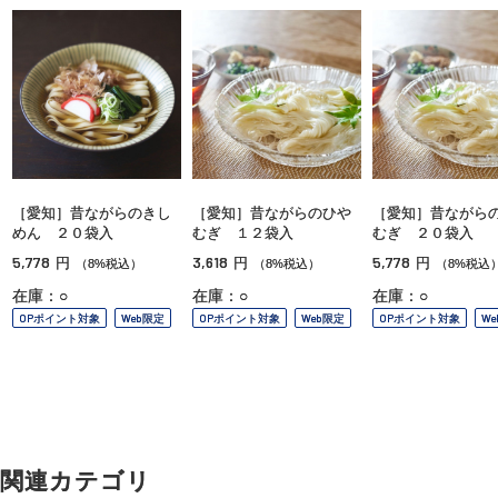
［愛知］昔ながらのきし
［愛知］昔ながらのひや
［愛知］昔ながら
めん ２０袋入
むぎ １２袋入
むぎ ２０袋入
5,778
3,618
5,778
円
円
円
（8%税込）
（8%税込）
（8%税込
在庫：○
在庫：○
在庫：○
OPポイント対象
Web限定
OPポイント対象
Web限定
OPポイント対象
W
関連カテゴリ