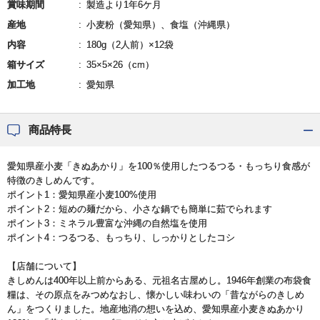
賞味期間
製造より1年6ケ月
産地
小麦粉（愛知県）、食塩（沖縄県）
内容
180g（2人前）×12袋
箱サイズ
35×5×26（cm）
加工地
愛知県
商品特長
愛知県産小麦「きぬあかり」を100％使用したつるつる・もっちり食感が
特徴のきしめんです。
ポイント1：愛知県産小麦100%使用
ポイント2：短めの麺だから、小さな鍋でも簡単に茹でられます
ポイント3：ミネラル豊富な沖縄の自然塩を使用
ポイント4：つるつる、もっちり、しっかりとしたコシ
【店舗について】
きしめんは400年以上前からある、元祖名古屋めし。1946年創業の布袋食
糧は、その原点をみつめなおし、懐かしい味わいの「昔ながらのきしめ
ん」をつくりました。地産地消の想いを込め、愛知県産小麦きぬあかり