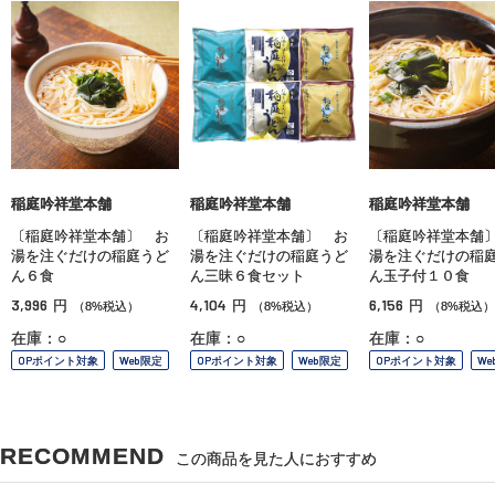
稲庭吟祥堂本舗
稲庭吟祥堂本舗
稲庭吟祥堂本舗
〔稲庭吟祥堂本舗〕 お
〔稲庭吟祥堂本舗〕 お
〔稲庭吟祥堂本舗
湯を注ぐだけの稲庭うど
湯を注ぐだけの稲庭うど
湯を注ぐだけの稲
ん６食
ん三昧６食セット
ん玉子付１０食
3,996
4,104
6,156
円
円
円
（8%税込）
（8%税込）
（8%税込）
在庫：○
在庫：○
在庫：○
OPポイント対象
Web限定
OPポイント対象
Web限定
OPポイント対象
We
RECOMMEND
この商品を見た人におすすめ