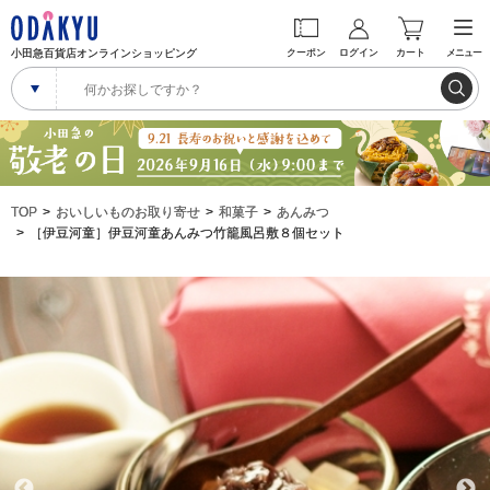
小田急百貨店オンラインショッピング
クーポン
ログイン
カート
メニュー
TOP
おいしいものお取り寄せ
和菓子
あんみつ
［伊豆河童］伊豆河童あんみつ竹籠風呂敷８個セット