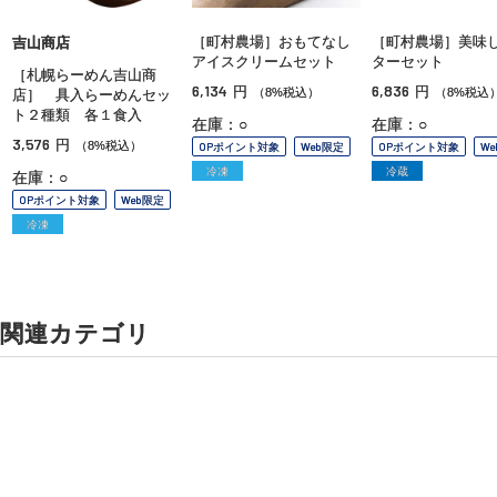
［町村農場］おもてなし
［町村農場］美味
吉山商店
アイスクリームセット
ターセット
［札幌らーめん吉山商
6,134
6,836
円
円
（8%税込）
（8%税込
店］ 具入らーめんセッ
ト２種類 各１食入
在庫：○
在庫：○
3,576
円
（8%税込）
OPポイント対象
Web限定
OPポイント対象
W
冷凍
冷蔵
在庫：○
OPポイント対象
Web限定
冷凍
関連カテゴリ
和菓子
最中
かりんとう