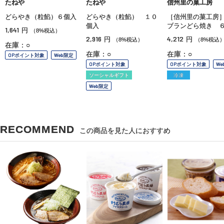
たねや
たねや
信州里の菓工房
どらやき（粒餡）６個入
どらやき（粒餡） １０
［信州里の菓工房
個入
ブランどら焼き 
1,641
円
（8%税込）
2,916
4,212
円
円
（8%税込）
（8%税込
在庫：○
在庫：○
在庫：○
OPポイント対象
Web限定
OPポイント対象
OPポイント対象
We
ソーシャルギフト
冷凍
Web限定
RECOMMEND
この商品を見た人におすすめ