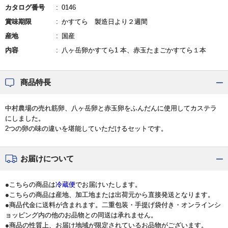
カタログ番号
0146
賞味期限
かすてら 製造日より２週間
産地
国産
内容
八ヶ岳卵かすてら1 本、赤玉たまごかすてら１本
商品特長
中村農場の売れ筋卵、八ヶ岳卵と赤玉卵をふんだんに使用してカステラ
にしました。
2つの卵の味の違いを堪能していただけるセットです。
お届けについて
●こちらの商品は
冷蔵便
でお届けいたします。
●こちらの商品は産地、加工地または出荷元から直接発送となります。
●商品代金に送料が含まれます。二重包装・手提げ袋付き・オンラインシ
ョッピング内の他のお品物との同送は承れません。
●商品の性質上、お届け地域が限定されているお品物がございます。