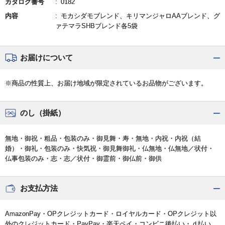
カタログ番号
0182
内容
モカシダモブレンド、キリマンジャロAAブレンド、グ
ァテマラSHBブレンド各5袋
お届けについて
※商品の性質上、お届け地域が限定されているお品物がございます。
のし（掛紙）
無地・御祝・粗品・包装のみ・御見舞・寿・無地・内祝・内祝（結
婚）・御礼・包装のみ・快気祝・御見舞御礼・仏無地・仏無地／状付・
仏事包装のみ・志・志／状付・御霊前・御仏前・御供
お支払方法
AmazonPay・OPクレジットカード・ロイヤルカード・OPクレジット以
外のクレジットカード・PayPay・楽天ペイ・コンビニ後払い・ｄ払い