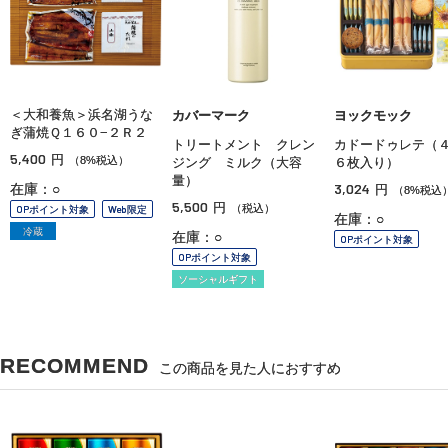
＜大和養魚＞浜名湖うな
カバーマーク
ヨックモック
ぎ蒲焼Ｑ１６０−２Ｒ２
トリートメント クレン
カドードゥレテ（
5,400
円
（8%税込）
ジング ミルク（大容
６枚入り）
量）
3,024
在庫：○
円
（8%税込
5,500
円
（税込）
OPポイント対象
Web限定
在庫：○
冷蔵
在庫：○
OPポイント対象
OPポイント対象
ソーシャルギフト
RECOMMEND
この商品を見た人におすすめ