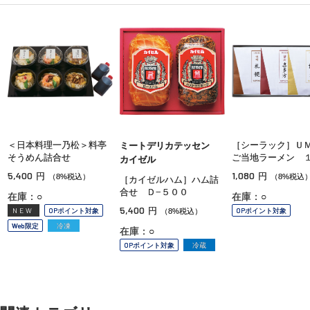
＜日本料理一乃松＞料亭
［シーラック］Ｕ
ミートデリカテッセン
そうめん詰合せ
ご当地ラーメン 
カイゼル
5,400
1,080
円
円
（8%税込）
（8%税込
［カイゼルハム］ハム詰
合せ Ｄ−５００
在庫：○
在庫：○
5,400
円
NEW
OPポイント対象
OPポイント対象
（8%税込）
Web限定
冷凍
在庫：○
OPポイント対象
冷蔵