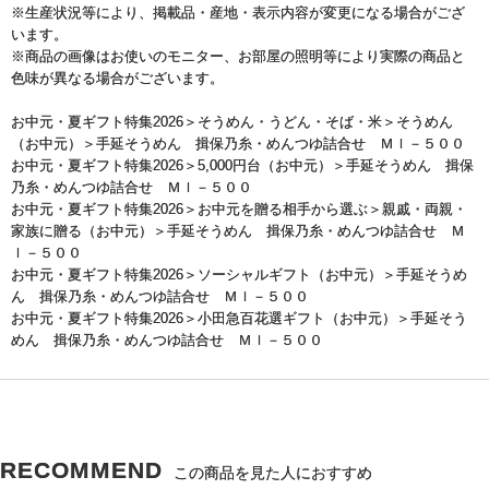
※生産状況等により、掲載品・産地・表示内容が変更になる場合がござ
います。
※商品の画像はお使いのモニター、お部屋の照明等により実際の商品と
色味が異なる場合がございます。
お中元・夏ギフト特集2026
＞
そうめん・うどん・そば・米
＞
そうめん
（お中元）
＞手延そうめん 揖保乃糸・めんつゆ詰合せ ＭＩ－５００
お中元・夏ギフト特集2026
＞
5,000円台（お中元）
＞手延そうめん 揖保
乃糸・めんつゆ詰合せ ＭＩ－５００
お中元・夏ギフト特集2026
＞
お中元を贈る相手から選ぶ
＞
親戚・両親・
家族に贈る（お中元）
＞手延そうめん 揖保乃糸・めんつゆ詰合せ Ｍ
Ｉ－５００
お中元・夏ギフト特集2026
＞
ソーシャルギフト（お中元）
＞手延そうめ
ん 揖保乃糸・めんつゆ詰合せ ＭＩ－５００
お中元・夏ギフト特集2026
＞
小田急百花選ギフト（お中元）
＞手延そう
めん 揖保乃糸・めんつゆ詰合せ ＭＩ－５００
RECOMMEND
この商品を見た人におすすめ