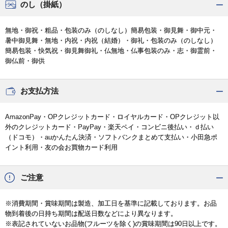
のし（掛紙）
無地・御祝・粗品・包装のみ（のしなし）簡易包装・御見舞・御中元・
暑中御見舞・無地・内祝・内祝（結婚）・御礼・包装のみ（のしなし）
簡易包装・快気祝・御見舞御礼・仏無地・仏事包装のみ・志・御霊前・
御仏前・御供
お支払方法
AmazonPay・OPクレジットカード・ロイヤルカード・OPクレジット以
外のクレジットカード・PayPay・楽天ペイ・コンビニ後払い・ｄ払い
（ドコモ）・auかんたん決済・ソフトバンクまとめて支払い・小田急ポ
イント利用・友の会お買物カード利用
ご注意
※消費期間・賞味期間は製造、加工日を基準に記載しております。お品
物到着後の日持ち期間は配送日数などにより異なります。
※表記されていないお品物(フルーツを除く)の賞味期間は90日以上です。