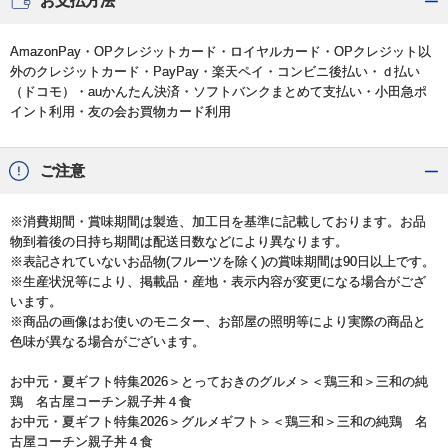
お支払方法
AmazonPay・OPクレジットカード・ロイヤルカード・OPクレジット以
外のクレジットカード・PayPay・楽天ペイ・コンビニ後払い・ｄ払い
（ドコモ）・auかんたん決済・ソフトバンクまとめて支払い・小田急ポ
イント利用・友の会お買物カード利用
ご注意
※消費期間・賞味期間は製造、加工日を基準に記載しております。お品
物到着後の日持ち期間は配送日数などにより異なります。
※表記されていないお品物(フルーツを除く)の賞味期間は90日以上です。
※生産状況等により、掲載品・産地・表示内容が変更になる場合がござ
います。
※商品の画像はお使いのモニター、お部屋の照明等により実際の商品と
色味が異なる場合がございます。
お中元・夏ギフト特集2026
＞
とっておきのグルメ
＞＜鶏三和＞三和の純
鶏 名古屋コーチン親子丼４食
お中元・夏ギフト特集2026
＞
グルメギフト
＞＜鶏三和＞三和の純鶏 名
古屋コーチン親子丼４食