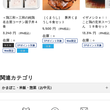
＜鶏三和＞三和の純鶏
［くまうし］ 豚丼くま
イザメシＤｅｌｉ
名古屋コーチン親子丼４
うし６食セット
こと鶏の玄米スー
食
ん １８食セット
5,500
円
（8%税込）
3,240
13,314
円
円
（8%税込）
（8%税込
在庫：○
在庫：○
在庫：○
OPポイント対象
Web限定
NEW
OPポイント対象
OPポイント対象
冷凍
Web限定
冷凍
関連カテゴリ
かまぼこ・米飯・惣菜（お中元）
かまぼこ（お中元）
米飯（お中元）