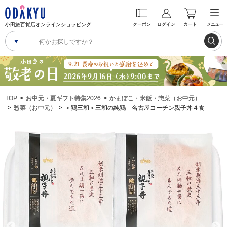
小田急百貨店オンラインショッピング
クーポン
ログイン
カート
メニュー
TOP
お中元・夏ギフト特集2026
かまぼこ・米飯・惣菜（お中元）
惣菜（お中元）
＜鶏三和＞三和の純鶏 名古屋コーチン親子丼４食