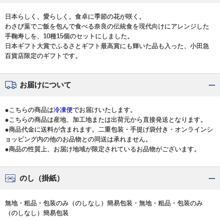
日本らしく、愛らしく。食卓に季節の花が咲く。
わさび葉でご飯を包んで食べる奈良の伝統食を現代向けにアレンジした
手鞠寿しを、10種15個のセットにしました。
日本ギフト大賞でふるさとギフト最高賞にも輝いた品も入った、小田急
百貨店限定のギフトです。
お届けについて
●こちらの商品は
冷凍便
でお届けいたします。
●こちらの商品は産地、加工地または出荷元から直接発送となります。
●商品代金に送料が含まれます。二重包装・手提げ袋付き・オンラインシ
ョッピング内の他のお品物との同送は承れません。
●商品の性質上、お届け地域が限定されているお品物がございます。
のし（掛紙）
無地・粗品・包装のみ（のしなし）簡易包装・無地・粗品・包装のみ
（のしなし）簡易包装