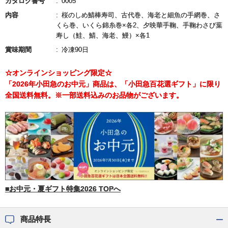
カタログ番号
0005
内容
桜のしめ鯖棒寿司、古代巻、海老と細魚の手網巻、さ
くら巻、いくら錦糸巻×各2、夕映華手鞠、手鞠わさび葉
寿し（鮭、鯖、海老、鰻）×各1
賞味期間
冷凍90日
☆オンラインショッピング限定☆
「2026年小田急のお中元」商品は、「小田急百花選ギフト」に限り
全国送料無料。※一部送料込みのお品物がございます。
■お中元・夏ギフト特集2026 TOPへ
商品特長