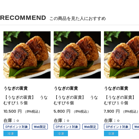
RECOMMEND
この商品を見た人におすすめ
うなぎの富貴
うなぎの富貴
うなぎの富貴
【うなぎの富貴】 うな
【うなぎの富貴】 うな
【うなぎの富貴】
むすび１５個
むすび６個
むすび１０個
10,500
5,800
7,900
円
円
円
（8%税込）
（8%税込）
（8%税込
在庫：○
在庫：○
在庫：○
OPポイント対象
Web限定
OPポイント対象
Web限定
OPポイント対象
W
冷凍
冷凍
冷凍