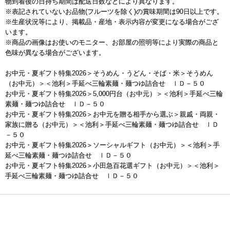
物到着後の日持ち期間は配送日数などにより異なります。
※表記されていないお品物(フルーツを除く)の賞味期間は90日以上です。
※生産状況等により、掲載品・産地・表示内容が変更になる場合がござ
います。
※商品の画像はお使いのモニター、お部屋の照明等により実際の商品と
色味が異なる場合がございます。
お中元・夏ギフト特集2026
＞
そうめん・うどん・そば・米
＞
そうめん
（お中元）
＞＜池利＞手延べ三輪素麺・麺つゆ詰合せ ＩＤ－５０
お中元・夏ギフト特集2026
＞
5,000円台（お中元）
＞＜池利＞手延べ三輪
素麺・麺つゆ詰合せ ＩＤ－５０
お中元・夏ギフト特集2026
＞
お中元を贈る相手から選ぶ
＞
親戚・両親・
家族に贈る（お中元）
＞＜池利＞手延べ三輪素麺・麺つゆ詰合せ ＩＤ
－５０
お中元・夏ギフト特集2026
＞
ソーシャルギフト（お中元）
＞＜池利＞手
延べ三輪素麺・麺つゆ詰合せ ＩＤ－５０
お中元・夏ギフト特集2026
＞
小田急百花選ギフト（お中元）
＞＜池利＞
手延べ三輪素麺・麺つゆ詰合せ ＩＤ－５０