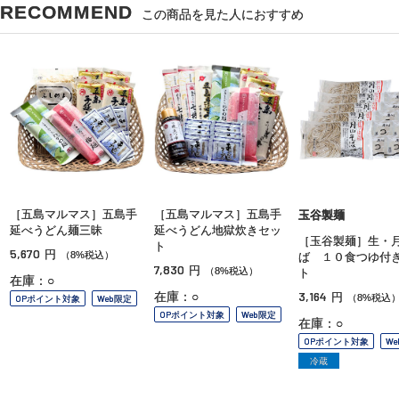
RECOMMEND
この商品を見た人におすすめ
［五島マルマス］五島手
［五島マルマス］五島手
玉谷製麺
延べうどん麺三昧
延べうどん地獄炊きセッ
［玉谷製麺］生・
ト
5,670
円
（8%税込）
ば １０食つゆ付
7,830
円
（8%税込）
ト
在庫：○
3,164
在庫：○
円
（8%税込
OPポイント対象
Web限定
OPポイント対象
Web限定
在庫：○
OPポイント対象
W
冷蔵