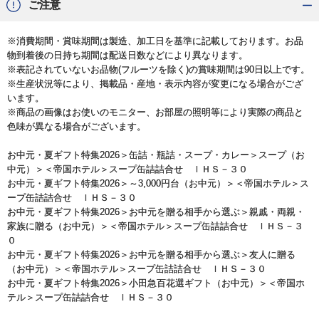
ご注意
※消費期間・賞味期間は製造、加工日を基準に記載しております。お品
物到着後の日持ち期間は配送日数などにより異なります。
※表記されていないお品物(フルーツを除く)の賞味期間は90日以上です。
※生産状況等により、掲載品・産地・表示内容が変更になる場合がござ
います。
※商品の画像はお使いのモニター、お部屋の照明等により実際の商品と
色味が異なる場合がございます。
お中元・夏ギフト特集2026
＞
缶詰・瓶詰・スープ・カレー
＞
スープ（お
中元）
＞＜帝国ホテル＞スープ缶詰詰合せ ＩＨＳ－３０
お中元・夏ギフト特集2026
＞
～3,000円台（お中元）
＞＜帝国ホテル＞ス
ープ缶詰詰合せ ＩＨＳ－３０
お中元・夏ギフト特集2026
＞
お中元を贈る相手から選ぶ
＞
親戚・両親・
家族に贈る（お中元）
＞＜帝国ホテル＞スープ缶詰詰合せ ＩＨＳ－３
０
お中元・夏ギフト特集2026
＞
お中元を贈る相手から選ぶ
＞
友人に贈る
（お中元）
＞＜帝国ホテル＞スープ缶詰詰合せ ＩＨＳ－３０
お中元・夏ギフト特集2026
＞
小田急百花選ギフト（お中元）
＞＜帝国ホ
テル＞スープ缶詰詰合せ ＩＨＳ－３０