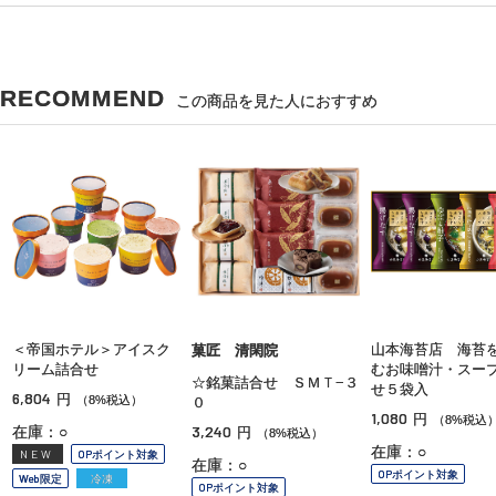
RECOMMEND
この商品を見た人におすすめ
＜帝国ホテル＞アイスク
山本海苔店 海苔
菓匠 清閑院
リーム詰合せ
むお味噌汁・スー
☆銘菓詰合せ ＳＭＴ−３
せ５袋入
6,804
円
（8%税込）
０
1,080
円
（8%税込
3,240
在庫：○
円
（8%税込）
在庫：○
NEW
OPポイント対象
在庫：○
OPポイント対象
Web限定
冷凍
OPポイント対象