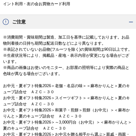
イント利用・友の会お買物カード利用
ご注意
※消費期間・賞味期間は製造、加工日を基準に記載しております。お品
物到着後の日持ち期間は配送日数などにより異なります。
※表記されていないお品物(フルーツを除く)の賞味期間は90日以上です。
※生産状況等により、掲載品・産地・表示内容が変更になる場合がござ
います。
※商品の画像はお使いのモニター、お部屋の照明等により実際の商品と
色味が異なる場合がございます。
お中元・夏ギフト特集2026
＞
老舗・名店の味
＞＜麻布かりんと＞夏のキ
ューブ詰合せ ＡＺＣ－３０
お中元・夏ギフト特集2026
＞
スイーツギフト
＞＜麻布かりんと＞夏のキ
ューブ詰合せ ＡＺＣ－３０
お中元・夏ギフト特集2026
＞
和菓子・煎餅
＞
煎餅（お中元）
＞＜麻布か
りんと＞夏のキューブ詰合せ ＡＺＣ－３０
お中元・夏ギフト特集2026
＞
～3,000円台（お中元）
＞＜麻布かりんと＞
夏のキューブ詰合せ ＡＺＣ－３０
お中元・夏ギフト特集2026
＞
お中元を贈る相手から選ぶ
＞
親戚・両親・