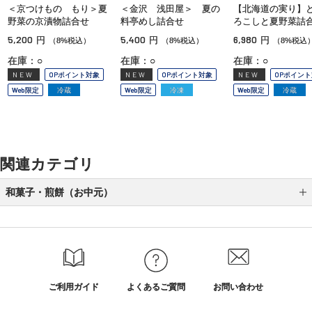
＜京つけもの もり＞夏
＜金沢 浅田屋＞ 夏の
【北海道の実り】
野菜の京漬物詰合せ
料亭めし詰合せ
ろこしと夏野菜詰
5,200
5,400
6,980
円
円
円
（8%税込）
（8%税込）
（8%税込
在庫：○
在庫：○
在庫：○
NEW
OPポイント対象
NEW
OPポイント対象
NEW
OPポイン
Web限定
冷蔵
Web限定
冷凍
Web限定
冷蔵
関連カテゴリ
和菓子・煎餅（お中元）
煎餅（お中元）
和菓子（お中元）
ご利用ガイド
よくあるご質問
お問い合わせ