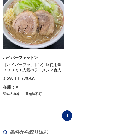
ハイパーファットン
［ハイパーファットン］豚使用量
２００ｇ！人気のラーメン２食入
3,356
円
（8%税込）
在庫：✕
送料込冷凍
二重包装不可
1
条件から絞り込む