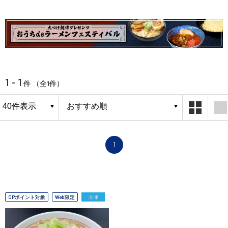
1 - 1
1
件 （全
件）
1
OPポイント対象
Web限定
冷凍