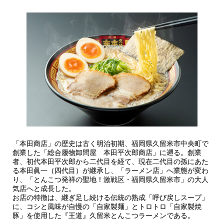
「本田商店」の歴史は古く明治初期、福岡県久留米市中央町で
創業した「総合履物卸問屋 本田平次郎商店」に遡る。創業
者、初代本田平次郎から二代目を経て、現在二代目の孫にあた
る本田眞一（四代目）が継承し、「ラーメン店」へ業態が変わ
り、「とんこつ発祥の聖地！激戦区・福岡県久留米市」の大人
気店へと成長した。
お店の特徴は、継ぎ足し続ける伝統の熟成「呼び戻しスープ」
に、コシと風味が自慢の「自家製麺」とトロトロ「自家製焼
豚」を使用した『王道』久留米とんこつラーメンである。