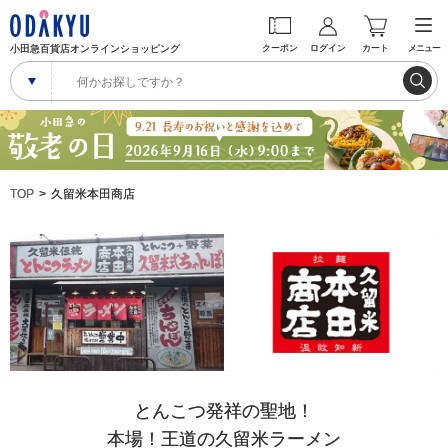
小田急百貨店オンラインショッピング
クーポン
ログイン
カート
メニュー
TOP
久留米本田商店
とんこつ発祥の聖地！
本場！王道の久留米ラーメン