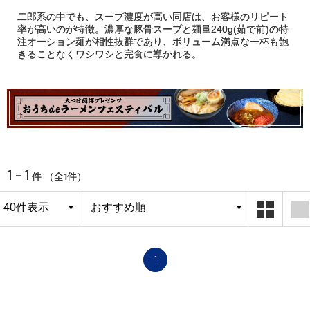
二郎系の中でも、スープ濃度が高い同店は、お客様のリピート
率が高いのが特徴。濃厚な豚骨スープと麺量240g(茹で前)の特
注オーション麺が相性抜群であり、ボリューム満点な一杯も飽
きることなくワシワシと完食に導かれる。
1 - 1
1
件 （全
件）
1