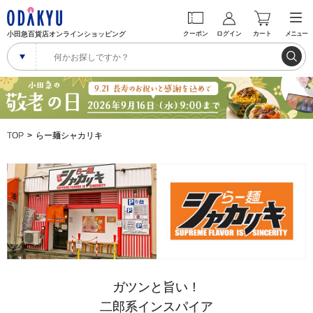
小田急百貨店オンラインショッピング
クーポン
ログイン
カート
メニュー
TOP
らー麺シャカリキ
ガツンと旨い！
二郎系インスパイア