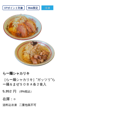
OPポイント対象
Web限定
冷凍
らー麺シャカリキ
［らー麺シャカリキ］“ガッツリ”ら
ー麺＆まぜＳＯＢＡ各２食入
5,952
円
（8%税込）
在庫：○
送料込冷凍
二重包装不可