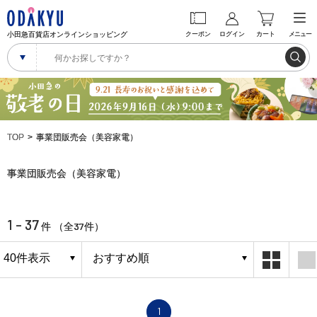
小田急百貨店オンラインショッピング
クーポン
ログイン
カート
メニュー
TOP
事業団販売会（美容家電）
事業団販売会（美容家電）
1 - 37
37
件 （全
件）
1