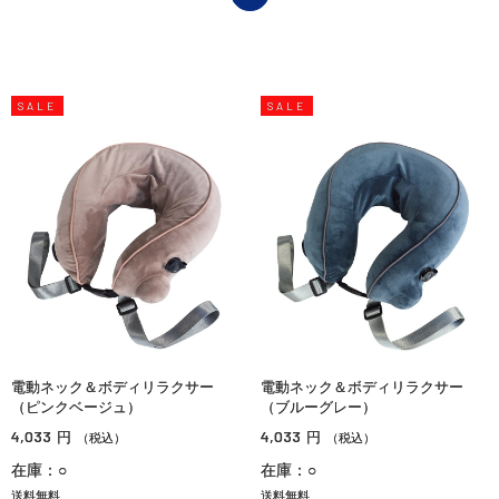
SALE
SALE
電動ネック＆ボディリラクサー
電動ネック＆ボディリラクサー
（ピンクベージュ）
（ブルーグレー）
4,033
4,033
円
円
（税込）
（税込）
在庫：○
在庫：○
送料無料
送料無料