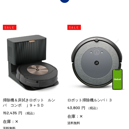
SALE
SALE
掃除機＆床拭きロボット ルン
ロボット掃除機ルンバｉ３
バ コンボ ｊ９＋ＳＤ
43,800
円
（税込）
152,435
円
（税込）
在庫：✕
在庫：✕
送料無料
送料無料