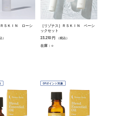
ＲＳＫＩＮ ローシ
［リゾナス］ＲＳＫＩＮ ベーシ
ックセット
23,210
円
込）
（税込）
在庫：○
象
OPポイント対象