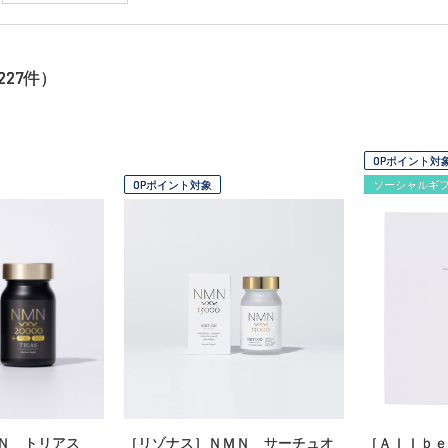
227
件）
OPポイント対
OPポイント対象
ソーシャルギ
Ｎ トリアス
［リゾナス］ＮＭＮ サーチュオ
［Ａｌｌｂｅ