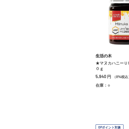
生活の木
★マヌカハニーＵ
０ｇ
5,940
円
（8%税込
在庫：○
OPポイント対象