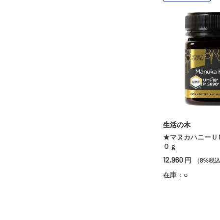
生活の木
★マヌカハニーＵ
０ｇ
12,960
円
（8%税
在庫：○