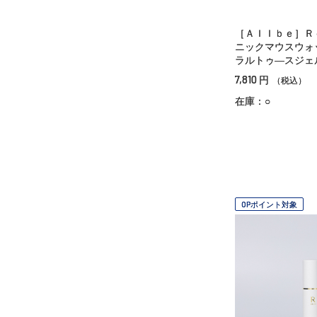
［Ａｌｌｂｅ］Ｒ
ニックマウスウォ
ラルトゥ―スジェ
7,810
円
（税込）
在庫：○
OPポイント対象