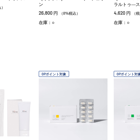
ン
ラルトゥ―ス
込）
26,800
4,620
円
円
（8%税込）
（税
在庫：○
在庫：○
OPポイント対象
OPポイント対