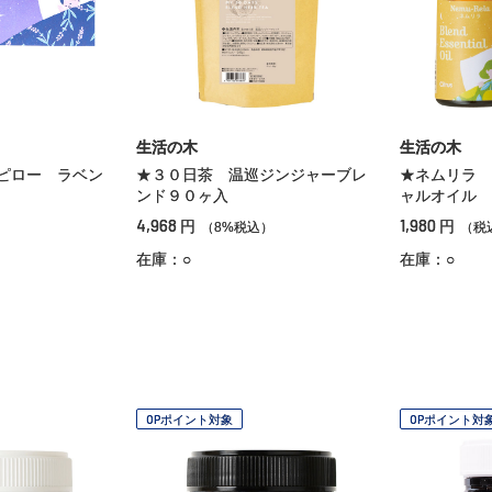
生活の木
生活の木
ピロー ラベン
★３０日茶 温巡ジンジャーブレ
★ネムリラ 
ンド９０ヶ入
ャルオイル 
4,968
1,980
円
円
（8%税込）
（税
在庫：○
在庫：○
OPポイント対象
OPポイント対