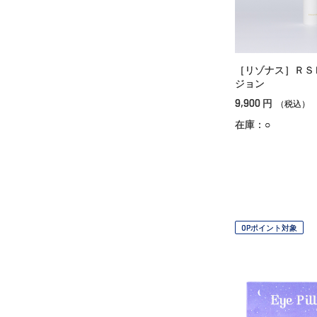
［リゾナス］ＲＳ
ジョン
9,900
円
（税込）
在庫：○
OPポイント対象