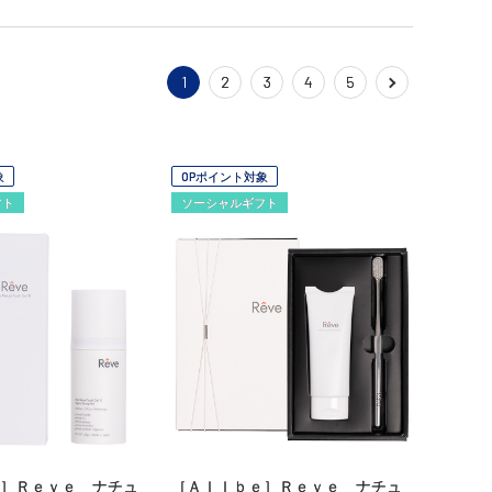
1
2
3
4
5
象
OPポイント対象
フト
ソーシャルギフト
］Ｒｅｖｅ ナチュ
［Ａｌｌｂｅ］Ｒｅｖｅ ナチュ