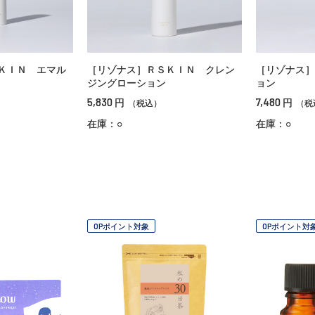
ＫＩＮ エマル
［リゾナス］ＲＳＫＩＮ クレン
［リゾナス］
ジングローション
ョン
5,830
7,480
円
円
（税込）
（税
在庫：○
在庫：○
OPポイント対象
OPポイント対