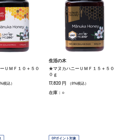
生活の木
ーＵＭＦ１０＋５０
★マヌカハニーＵＭＦ１５＋５０
０ｇ
17,820
円
8%税込）
（8%税込）
在庫：○
象
OPポイント対象