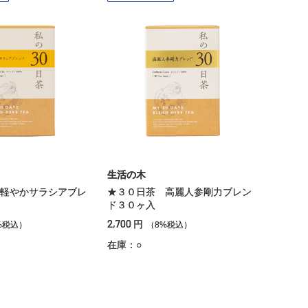
生活の木
軽やかサラシアブレ
★３０日茶 高麗人参剛力ブレン
入
ド３０ヶ入
2,700
円
%税込）
（8%税込）
在庫：○