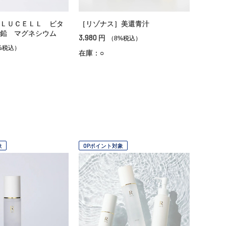
ＬＵＣＥＬＬ ビタ
［リゾナス］美還青汁
鉛 マグネシウム
3,980
円
（8%税込）
%税込）
在庫：○
象
OPポイント対象