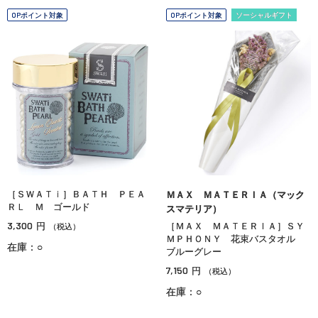
OPポイント対象
OPポイント対象
ソーシャルギフト
［ＳＷＡＴｉ］ＢＡＴＨ ＰＥＡ
ＭＡＸ ＭＡＴＥＲＩＡ（マック
ＲＬ Ｍ ゴールド
スマテリア）
3,300
円
［ＭＡＸ ＭＡＴＥＲＩＡ］ＳＹ
（税込）
ＭＰＨＯＮＹ 花束バスタオル
在庫：○
ブルーグレー
7,150
円
（税込）
在庫：○