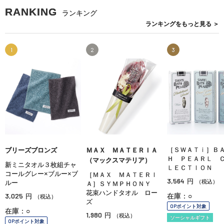
RANKING
ランキング
ランキングを
もっと見る
＞
1
2
3
［ＳＷＡＴｉ］Ｂ
ブリーズブロンズ
ＭＡＸ ＭＡＴＥＲＩＡ
Ｈ ＰＥＡＲＬ 
（マックスマテリア）
新ミニタオル３枚組チャ
ＬＥＣＴＩＯＮ
コールグレー×ブルー×ブ
［ＭＡＸ ＭＡＴＥＲＩ
3,564
円
（税込）
ルー
Ａ］ＳＹＭＰＨＯＮＹ
花束ハンドタオル ロー
3,025
在庫：○
円
（税込）
ズ
OPポイント対象
在庫：○
1,980
円
（税込）
ソーシャルギフト
OPポイント対象