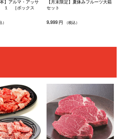
本】アルマ・アッサ
【月末限定】夏休みフルーツ大箱
 １ ［ボックス
セット
9,999
円
込）
（税込）