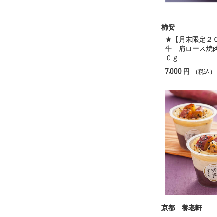
柿安
★【月末限定２
牛 肩ロース焼
０ｇ
7,000
円
（税込）
京都 養老軒