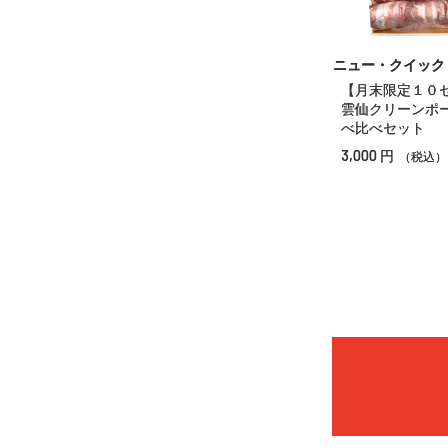
ニュー・クイック
【月末限定１０
雲仙クリーンポ
べ比べセット
3,000
円
（税込）