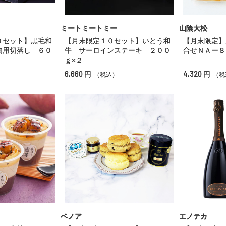
ミートミートミー
山陰大松
０セット】黒毛和
【月末限定１０セット】いとう和
【月末限定】
肉用切落し ６０
牛 サーロインステーキ ２００
合せＮＡー８
ｇ×２
6,660
4,320
円
円
（税込）
（税
ベノア
エノテカ