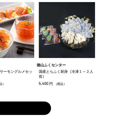
徳山ふくセンター
サーモングルメセッ
国産とらふく刺身（冷凍１～２人
前）
5,400
円
込）
（税込）