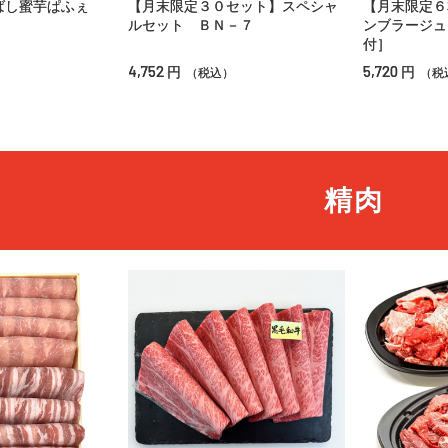
ばし蜜芋ぱふぇ
【月末限定３０セット】スペシャ
【月末限定６
ルセット ＢＮ－７
ンブラージュ
付］
4,752
5,720
円
円
（税込）
（税
精肉