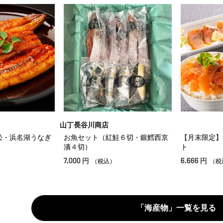
山丁長谷川商店
松・浜名湖うなぎ
お魚セット（紅鮭６切・銀鱈西京
【月末限定】
漬４切）
ト
7,000
6,666
円
円
（税込）
（税
「海産物」一覧を見る