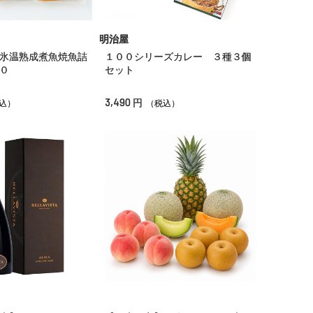
明治屋
氷温熟成煮魚焼魚詰
１００シリーズカレー ３種３個
０
セット
3,490
円
込）
（税込）