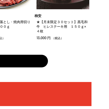
柿安
落とし・焼肉用切り
★【月末限定３０セット】黒毛和
００ｇ
牛 ヒレステーキ用 １５０ｇ×
４枚
13,000
円
込）
（税込）