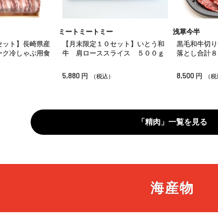
ミートミートミー
浅草今半
セット】長崎県産
【月末限定１０セット】いとう和
黒毛和牛切り
ーク冷しゃぶ用食
牛 肩ローススライス ５００ｇ
落とし合計８
5,880
8,500
円
円
（税込）
（税
「精肉」一覧を見る
海産物