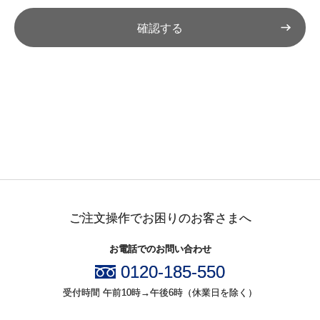
２．安全管理のために講じる措置について
確認する
(1) プライバシーポリシーの策定
当社は、個人情報の適正な取扱いの確保のため、「個人情
報の保護に関する法律」(個人情報保護法)および関係法令な
らびにガイドライン等を遵守し、プライバシーポリシーを
策定しています。
(2) 個人情報の取扱いに係る規律の整備
当社は、個人情報の取扱方法、責任者・担当者およびその
任務等について、個人情報の取扱規定を策定し、管理体制
を構築しています。
(3) 組織的安全管理措置
当社は、部門ごとに、個人情報の取扱いに関する部門管理
責任者および検査責任者を設置し、法や取扱規定に違反し
ご注文操作でお困りのお客さまへ
ている事実または兆候を把握した場合、速やかに責任者に
報告連絡がなされるよう個人情報管理運営組織を整備して
います。
お電話でのお問い合わせ
また、個人情報の取扱状況について、定期的に自己点検を
0120-185-550
実施するとともに、外部の監査員による監査を受けていま
す。
受付時間 午前10時→午後6時（休業日を除く）
(4) 人的安全管理措置