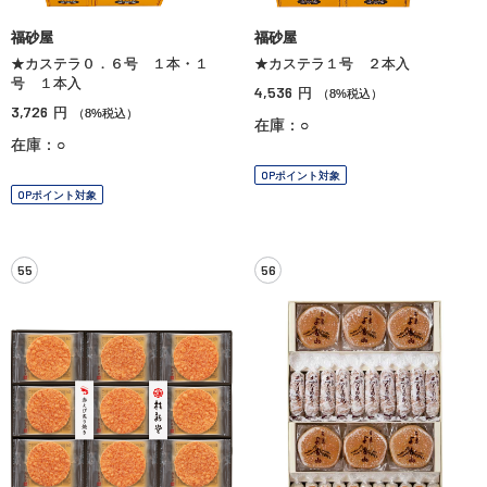
福砂屋
福砂屋
★カステラ０．６号 １本・１
★カステラ１号 ２本入
号 １本入
4,536
円
（8%税込）
3,726
円
（8%税込）
在庫：○
在庫：○
OPポイント対象
OPポイント対象
55
56