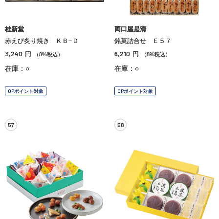
桂新堂
両口屋是清
赤えび炙り焼き ＫＢ−Ｄ
銘菓詰合せ Ｅ５７
3,240
6,210
円
円
（8%税込）
（8%税込）
在庫：○
在庫：○
OPポイント対象
OPポイント対象
57
58