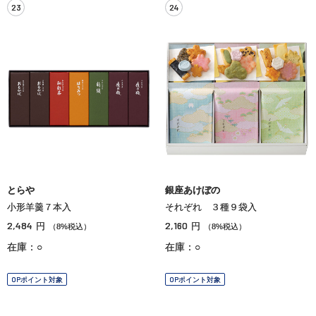
23
24
とらや
銀座あけぼの
小形羊羹７本入
それぞれ ３種９袋入
2,484
2,160
円
円
（8%税込）
（8%税込）
在庫：○
在庫：○
OPポイント対象
OPポイント対象