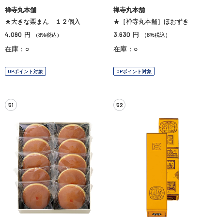
禅寺丸本舗
禅寺丸本舗
★大きな栗まん １２個入
★［禅寺丸本舗］ほおずき
4,090
3,630
円
円
（8%税込）
（8%税込）
在庫：○
在庫：○
OPポイント対象
OPポイント対象
51
52