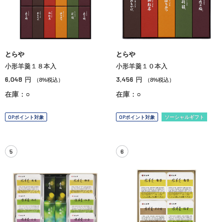
とらや
とらや
小形羊羹１８本入
小形羊羹１０本入
6,048
3,456
円
円
（8%税込）
（8%税込）
在庫：○
在庫：○
OPポイント対象
OPポイント対象
ソーシャルギフト
5
6