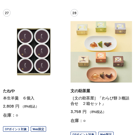
27
28
たねや
文の助茶屋
本生羊羹 ６個入
［文の助茶屋］「わらび餅３種詰
合せ ２箱セット」
2,808
円
（8%税込）
3,758
円
（8%税込）
在庫：○
在庫：○
OPポイント対象
Web限定
OPポイント対象
Web限定