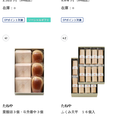
円
円
（8%税込）
（8%税込）
在庫：○
在庫：○
OPポイント対象
ソーシャルギフト
OPポイント対象
41
42
たねや
たねや
栗饅頭３個・斗升最中３個
ふくみ天平 １６個入