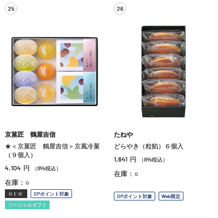
25
26
京菓匠 鶴屋吉信
たねや
★＜京菓匠 鶴屋吉信＞京風冷菓
どらやき（粒餡）６個入
（９個入）
1,641
円
（8%税込）
4,104
円
（8%税込）
在庫：○
在庫：○
NEW
OPポイント対象
OPポイント対象
Web限定
ソーシャルギフト