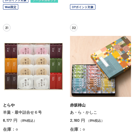
Web限定
OPポイント対象
31
32
とらや
赤坂柿山
羊羹・最中詰合せ６号
あ・ら・かしこ
6,177
2,160
円
円
（8%税込）
（8%税込）
在庫：○
在庫：○