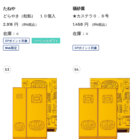
たねや
福砂屋
どらやき（粒餡） １０個入
★カステラ０．６号
2,916
1,458
円
円
（8%税込）
（8%税込）
在庫：○
在庫：○
OPポイント対象
ソーシャルギフト
Web限定
OPポイント対象
53
54