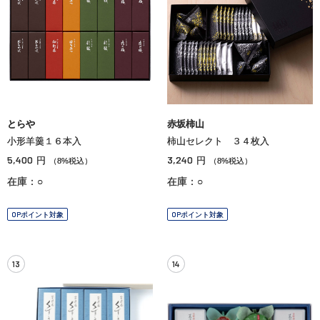
とらや
赤坂柿山
小形羊羹１６本入
柿山セレクト ３４枚入
5,400
3,240
円
円
（8%税込）
（8%税込）
在庫：○
在庫：○
OPポイント対象
OPポイント対象
13
14