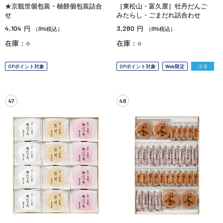
★京観世個包装・柚餅個包装詰合
［東松山・富久屋］牡丹だんご
せ
みたらし・ごまだれ詰合わせ
4,104
3,280
円
円
（8%税込）
（8%税込）
在庫：○
在庫：○
OPポイント対象
OPポイント対象
Web限定
冷凍
47
48