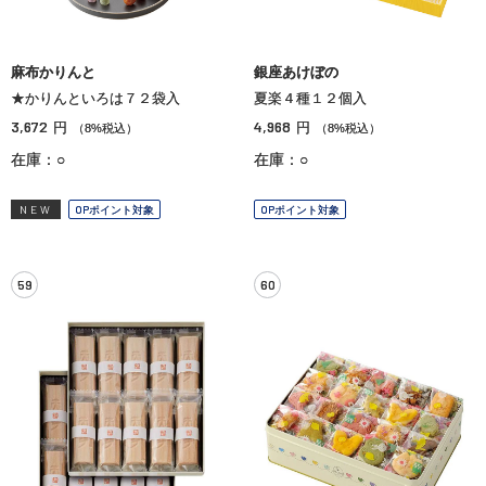
麻布かりんと
銀座あけぼの
★かりんといろは７２袋入
夏楽４種１２個入
3,672
4,968
円
円
（8%税込）
（8%税込）
在庫：○
在庫：○
NEW
OPポイント対象
OPポイント対象
59
60