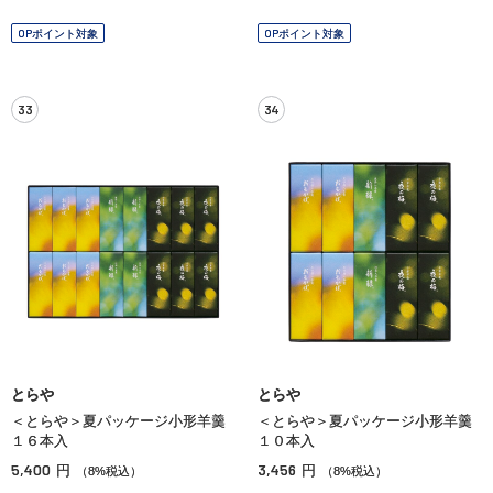
OPポイント対象
OPポイント対象
33
34
とらや
とらや
＜とらや＞夏パッケージ小形羊羹
＜とらや＞夏パッケージ小形羊羹
１６本入
１０本入
5,400
3,456
円
円
（8%税込）
（8%税込）