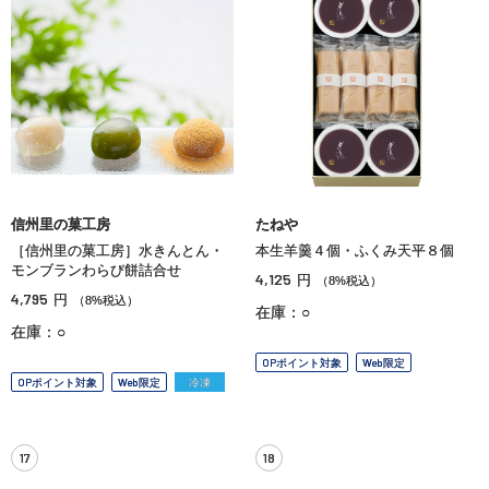
信州里の菓工房
たねや
［信州里の菓工房］水きんとん・
本生羊羹４個・ふくみ天平８個
モンブランわらび餅詰合せ
4,125
円
（8%税込）
4,795
円
（8%税込）
在庫：○
在庫：○
OPポイント対象
Web限定
OPポイント対象
Web限定
冷凍
17
18