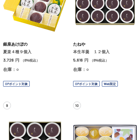
銀座あけぼの
たねや
夏楽４種９個入
本生羊羹 １２個入
3,726
5,616
円
円
（8%税込）
（8%税込）
在庫：○
在庫：○
OPポイント対象
OPポイント対象
Web限定
9
10