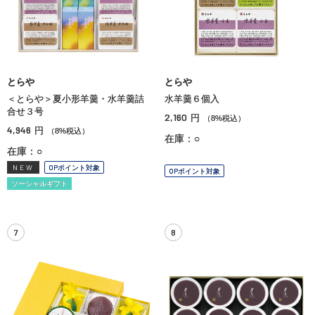
とらや
とらや
＜とらや＞夏小形羊羹・水羊羹詰
水羊羹６個入
合せ３号
2,160
円
（8%税込）
4,946
円
（8%税込）
在庫：○
在庫：○
NEW
OPポイント対象
OPポイント対象
ソーシャルギフト
7
8