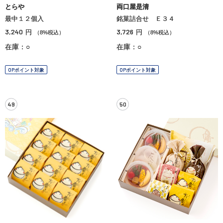
とらや
両口屋是清
最中１２個入
銘菓詰合せ Ｅ３４
3,240
3,726
円
円
（8%税込）
（8%税込）
在庫：○
在庫：○
OPポイント対象
OPポイント対象
49
50