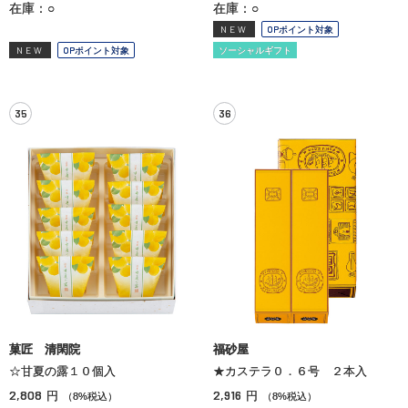
在庫：○
在庫：○
NEW
OPポイント対象
NEW
OPポイント対象
ソーシャルギフト
35
36
菓匠 清閑院
福砂屋
☆甘夏の露１０個入
★カステラ０．６号 ２本入
2,808
2,916
円
円
（8%税込）
（8%税込）