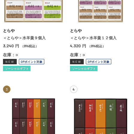
とらや
とらや
＜とらや＞水羊羹９個入
＜とらや＞水羊羹１２個入
3,240
4,320
円
円
（8%税込）
（8%税込）
在庫：○
在庫：○
NEW
OPポイント対象
NEW
OPポイント対象
ソーシャルギフト
ソーシャルギフト
3
4