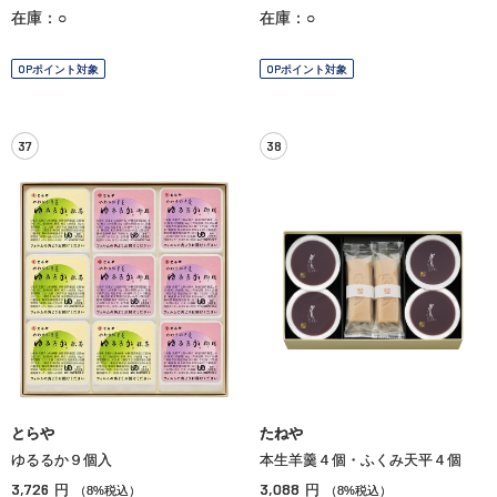
在庫：○
在庫：○
OPポイント対象
OPポイント対象
37
38
とらや
たねや
ゆるるか９個入
本生羊羹４個・ふくみ天平４個
3,726
3,088
円
円
（8%税込）
（8%税込）