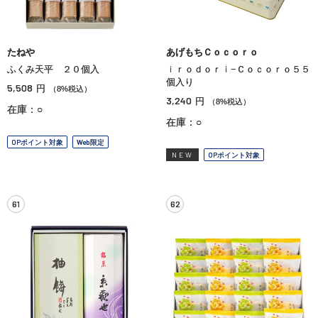
たねや
あげもちＣｏｃｏｒｏ
ふくみ天平 ２０個入
ｉｒｏｄｏｒｉ−Ｃｏｃｏｒｏ５５
個入り
5,508
円
（8%税込）
3,240
円
（8%税込）
在庫：○
在庫：○
OPポイント対象
Web限定
NEW
OPポイント対象
61
62