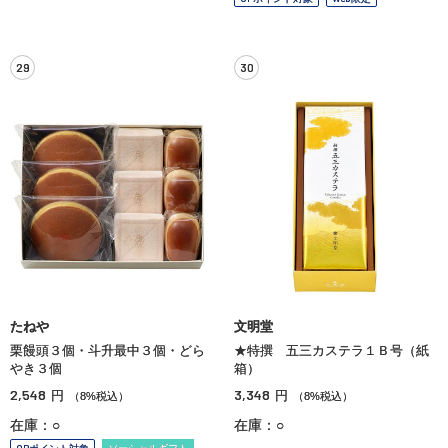
29
30
たねや
文明堂
栗饅頭３個・斗升最中３個・どら
★特撰 五三カステラ１Ｂ号（紙
やき３個
箱）
2,548
3,348
円
円
（8%税込）
（8%税込）
在庫：○
在庫：○
OPポイント対象
ソーシャルギフト