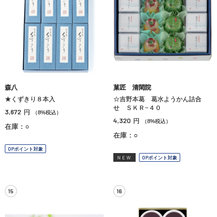
森八
菓匠 清閑院
★くずきり８本入
☆吉野本葛 葛水ようかん詰合
せ ＳＫＲ−４０
3,672
円
（8%税込）
4,320
円
（8%税込）
在庫：○
在庫：○
OPポイント対象
NEW
OPポイント対象
15
16