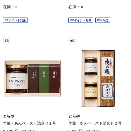
在庫：○
在庫：○
OPポイント対象
OPポイント対象
Web限定
39
40
とらや
とらや
羊羹・あんペースト詰合せ１号
羊羹・あんペースト詰合せ２号
2,322
5,616