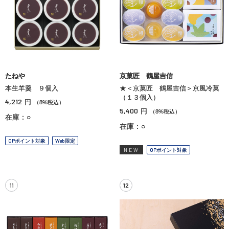
たねや
京菓匠 鶴屋吉信
本生羊羹 ９個入
★＜京菓匠 鶴屋吉信＞京風冷菓
（１３個入）
4,212
円
（8%税込）
5,400
円
（8%税込）
在庫：○
在庫：○
OPポイント対象
Web限定
NEW
OPポイント対象
11
12