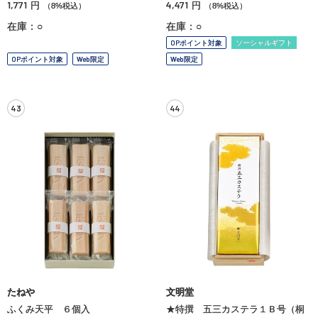
1,771
4,471
円
円
（8%税込）
（8%税込）
在庫：○
在庫：○
OPポイント対象
ソーシャルギフト
OPポイント対象
Web限定
Web限定
43
44
たねや
文明堂
ふくみ天平 ６個入
★特撰 五三カステラ１Ｂ号（桐