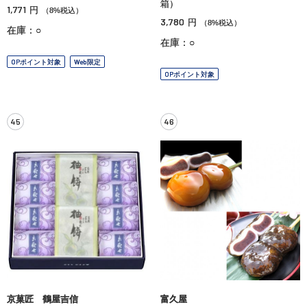
箱）
1,771
円
（8%税込）
3,780
円
（8%税込）
在庫：○
在庫：○
OPポイント対象
Web限定
OPポイント対象
45
46
京菓匠 鶴屋吉信
富久屋