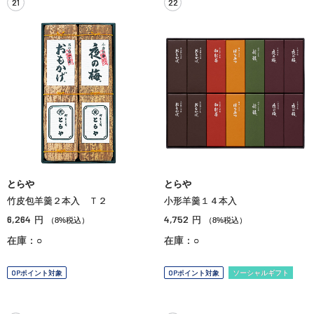
21
22
とらや
とらや
竹皮包羊羹２本入 Ｔ２
小形羊羹１４本入
6,264
4,752
円
円
（8%税込）
（8%税込）
在庫：○
在庫：○
OPポイント対象
OPポイント対象
ソーシャルギフト