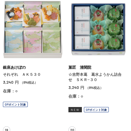
銀座あけぼの
菓匠 清閑院
それぞれ ＡＫ５３０
☆吉野本葛 葛水ようかん詰合
せ ＳＫＲ−３０
3,240
円
（8%税込）
3,240
円
（8%税込）
在庫：○
在庫：○
OPポイント対象
NEW
OPポイント対象
19
20