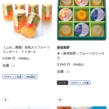
［ふみこ農園］若桃入りフルーツ
新宿高野
コンポート ＦＣＭ−６
★＜新宿高野＞フルーツゼリー９
4,536
入
円
（8%税込）
3,240
円
（8%税込）
在庫：○
在庫：○
OPポイント対象
Web限定
NEW
OPポイント対象
9
10