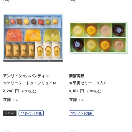
アンリ・シャルパンティエ
新宿高野
☆テリーヌ・ドゥ・フリュイＭ
★果実ゼリー ８入Ｓ
3,240
4,104
円
円
（8%税込）
（8%税込）
在庫：○
在庫：○
NEW
OPポイント対象
OPポイント対象