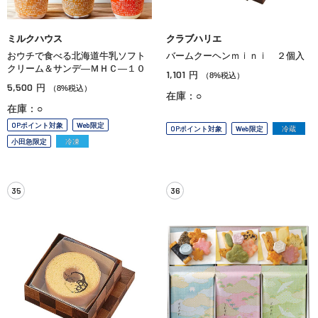
ミルクハウス
クラブハリエ
おウチで食べる北海道牛乳ソフト
バームクーヘンｍｉｎｉ ２個入
クリーム＆サンデ—ＭＨＣ—１０
1,101
円
（8%税込）
5,500
円
（8%税込）
在庫：○
在庫：○
OPポイント対象
Web限定
OPポイント対象
Web限定
冷蔵
小田急限定
冷凍
35
36