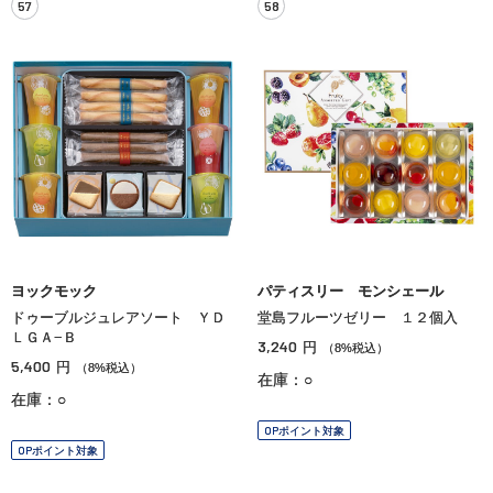
57
58
ヨックモック
パティスリー モンシェール
ドゥーブルジュレアソート ＹＤ
堂島フルーツゼリー １２個入
ＬＧＡ−Ｂ
3,240
円
（8%税込）
5,400
円
（8%税込）
在庫：○
在庫：○
OPポイント対象
OPポイント対象