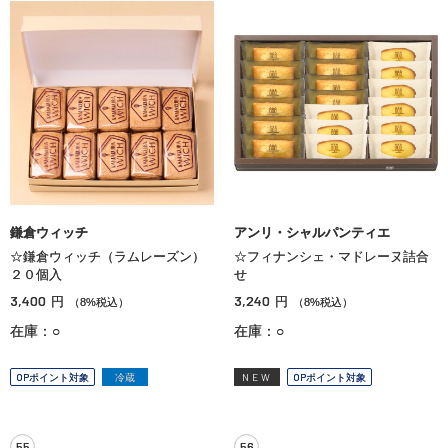
鎌倉ウィッチ
アンリ・シャルパンティエ
☆鎌倉ウィッチ（ラムレーズン）
☆フィナンシェ・マドレーヌ詰合
２０個入
せ
3,400
3,240
円
円
（8%税込）
（8%税込）
在庫：○
在庫：○
OPポイント対象
冷蔵
NEW
OPポイント対象
55
56