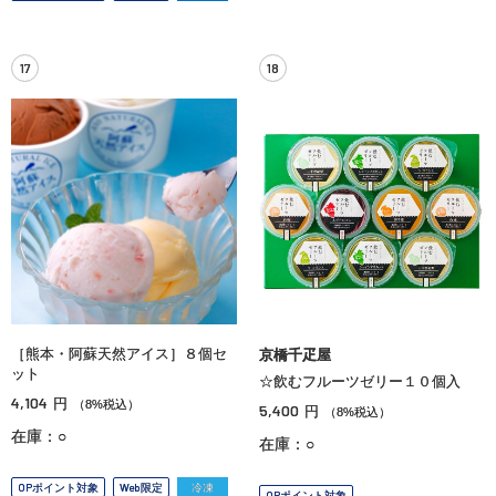
17
18
［熊本・阿蘇天然アイス］８個セ
京橋千疋屋
ット
☆飲むフルーツゼリー１０個入
4,104
円
（8%税込）
5,400
円
（8%税込）
在庫：○
在庫：○
OPポイント対象
Web限定
冷凍
OPポイント対象