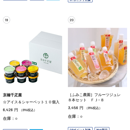
19
20
［ふみこ農園］フルーツジュレ
京橋千疋屋
８本セット ＦＪ−８
☆アイス＆シャーベット１０個入
3,456
円
（8%税込）
6,426
円
（8%税込）
在庫：○
在庫：○
OPポイント対象
Web限定