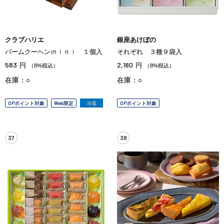
クラブハリエ
銀座あけぼの
バームクーヘンｍｉｎｉ １個入
それぞれ ３種９袋入
583
2,160
円
円
（8%税込）
（8%税込）
在庫：○
在庫：○
OPポイント対象
Web限定
冷蔵
OPポイント対象
37
38