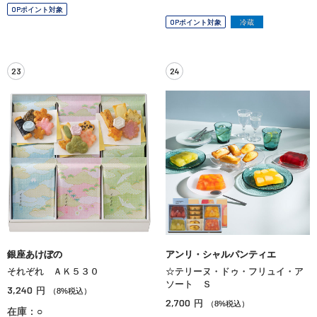
OPポイント対象
OPポイント対象
冷蔵
23
24
銀座あけぼの
アンリ・シャルパンティエ
それぞれ ＡＫ５３０
☆テリーヌ・ドゥ・フリュイ・ア
ソート Ｓ
3,240
円
（8%税込）
2,700
円
（8%税込）
在庫：○