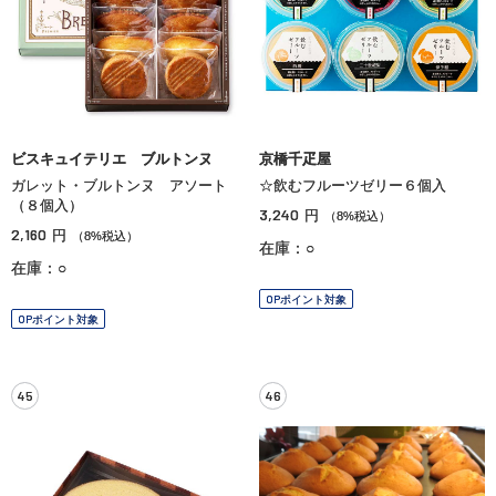
ビスキュイテリエ ブルトンヌ
京橋千疋屋
ガレット・ブルトンヌ アソート
☆飲むフルーツゼリー６個入
（８個入）
3,240
円
（8%税込）
2,160
円
（8%税込）
在庫：○
在庫：○
OPポイント対象
OPポイント対象
45
46