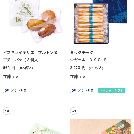
ビスキュイテリエ ブルトンヌ
ヨックモック
プチ・パケ（３個入）
シガール ＹＣＧ−Ｅ
864
2,970
円
円
（8%税込）
（8%税込）
在庫：○
在庫：○
OPポイント対象
OPポイント対象
ソーシャルギフト
49
50