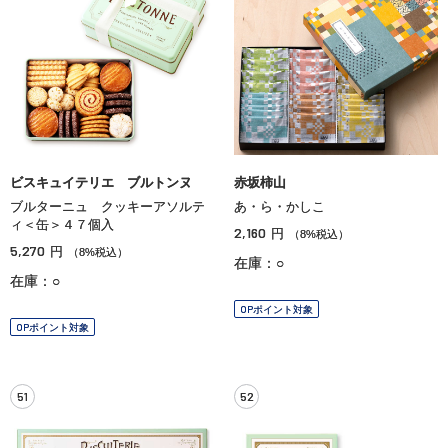
ビスキュイテリエ ブルトンヌ
赤坂柿山
ブルターニュ クッキーアソルテ
あ・ら・かしこ
ィ＜缶＞４７個入
2,160
円
（8%税込）
5,270
円
（8%税込）
在庫：○
在庫：○
OPポイント対象
OPポイント対象
51
52