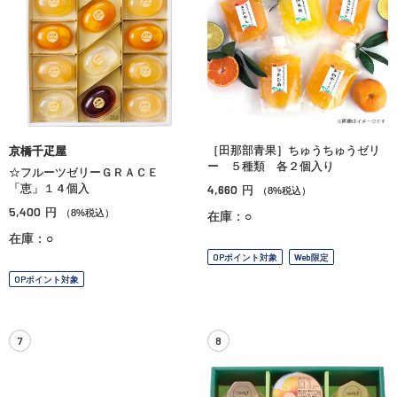
［田那部青果］ちゅうちゅうゼリ
京橋千疋屋
ー ５種類 各２個入り
☆フルーツゼリーＧＲＡＣＥ
「恵」１４個入
4,660
円
（8%税込）
5,400
円
（8%税込）
在庫：○
在庫：○
OPポイント対象
Web限定
OPポイント対象
7
8