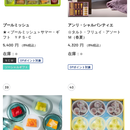
ブールミッシュ
アンリ・シャルパンティエ
★＜ブールミッシュ＞サマー・ギ
☆タルト・フリュイ・アソート
フト ＹＰＳ−Ｃ
Ｍ（春夏）
5,400
4,320
円
円
（8%税込）
（8%税込）
在庫：○
在庫：○
NEW
OPポイント対象
ソーシャルギフト
OPポイント対象
39
40