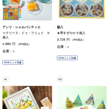
アンリ・シャルパンティエ
森八
☆テリーヌ・ドゥ・フリュイ ９
★季すずやか９個入
個入
3,726
円
（8%税込）
4,860
円
（8%税込）
在庫：○
在庫：○
OPポイント対象
OPポイント対象
41
42