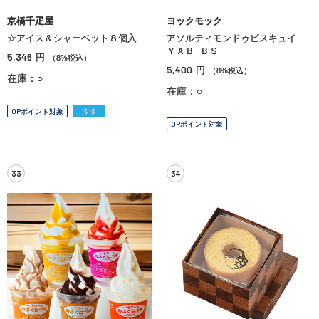
京橋千疋屋
ヨックモック
☆アイス＆シャーベット８個入
アソルティモンドゥビスキュイ
ＹＡＢ−ＢＳ
5,346
円
（8%税込）
5,400
円
（8%税込）
在庫：○
在庫：○
OPポイント対象
冷凍
OPポイント対象
33
34