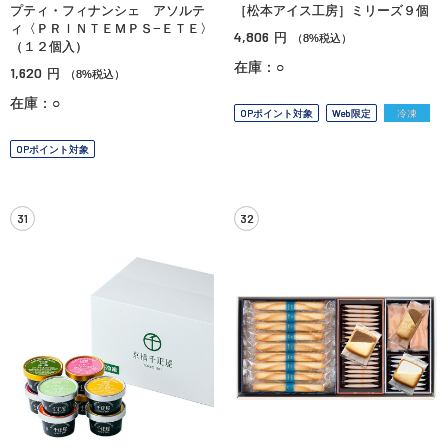
プティ・フィナンシェ アソルテ
［松本アイス工房］ミリーズ９個
ィ〈ＰＲＩＮＴＥＭＰＳ−ＥＴＥ〉
4,806
円
（8%税込）
（１２個入）
在庫：○
1,620
円
（8%税込）
在庫：○
OPポイント対象
Web限定
冷凍
OPポイント対象
31
32