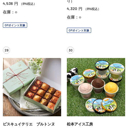
り）
4,536
円
（8%税込）
4,320
円
（8%税込）
在庫：○
在庫：○
OPポイント対象
OPポイント対象
29
30
ビスキュイテリエ ブルトンヌ
松本アイス工房