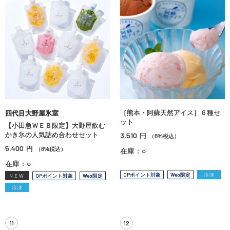
［熊本・阿蘇天然アイス］６種セ
四代目大野屋氷室
ット
【小田急ＷＥＢ限定】大野屋飲む
かき氷の人気詰め合わせセット
3,510
円
（8%税込）
5,400
円
（8%税込）
在庫：○
在庫：○
OPポイント対象
Web限定
冷凍
NEW
OPポイント対象
Web限定
冷凍
11
12