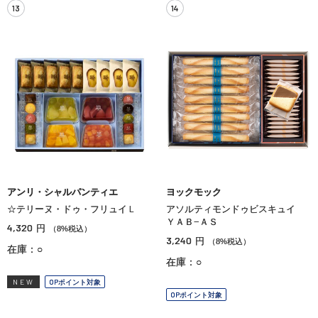
13
14
アンリ・シャルパンティエ
ヨックモック
☆テリーヌ・ドゥ・フリュイＬ
アソルティモンドゥビスキュイ
ＹＡＢ−ＡＳ
4,320
円
（8%税込）
3,240
円
（8%税込）
在庫：○
在庫：○
NEW
OPポイント対象
OPポイント対象