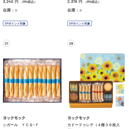
3,240
2,376
円
円
（8%税込）
（8%税込）
在庫：○
在庫：○
OPポイント対象
OPポイント対象
27
28
ヨックモック
ヨックモック
シガール ＹＣＧ−Ｆ
カドードゥレテ（４種３６枚入