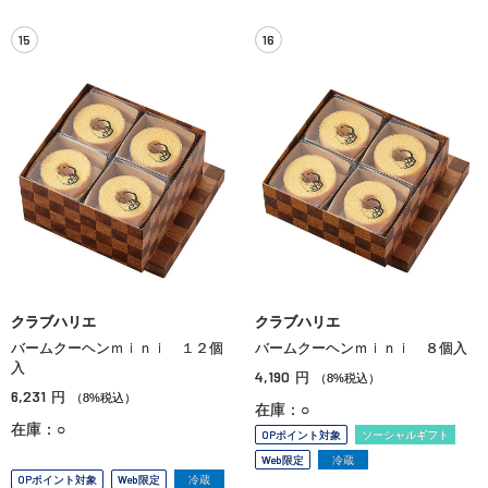
15
16
クラブハリエ
クラブハリエ
バームクーヘンｍｉｎｉ １２個
バームクーヘンｍｉｎｉ ８個入
入
4,190
円
（8%税込）
6,231
円
（8%税込）
在庫：○
在庫：○
OPポイント対象
ソーシャルギフト
Web限定
冷蔵
OPポイント対象
Web限定
冷蔵