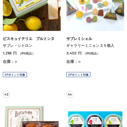
ビスキュイテリエ ブルトンヌ
サブレミシェル
サブレ・シトロン
ギャラリーミニョン３５個入
1,296
3,402
円
円
（8%税込）
（8%税込）
在庫：○
在庫：○
OPポイント対象
OPポイント対象
43
44