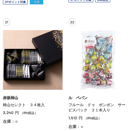
OPポイント対象
冷凍
21
22
赤坂柿山
ル ペパン
柿山セレクト ３４枚入
フルール ドゥ ボンボン サー
ビスパック ２１本入り
3,240
円
（8%税込）
1,512
円
（8%税込）
在庫：○
在庫：○