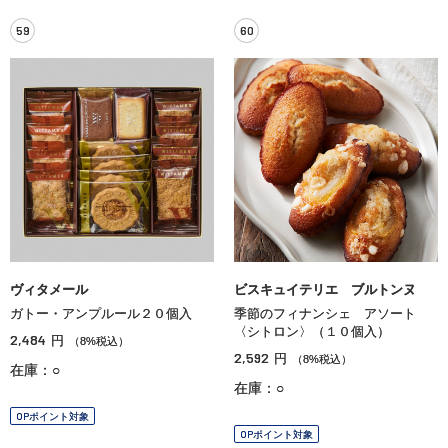
59
60
ヴィタメール
ビスキュイテリエ ブルトンヌ
ガトー・アンプルール２０個入
季節のフィナンシェ アソート
〈シトロン〉（１０個入）
2,484
円
（8%税込）
2,592
円
（8%税込）
在庫：○
在庫：○
OPポイント対象
OPポイント対象