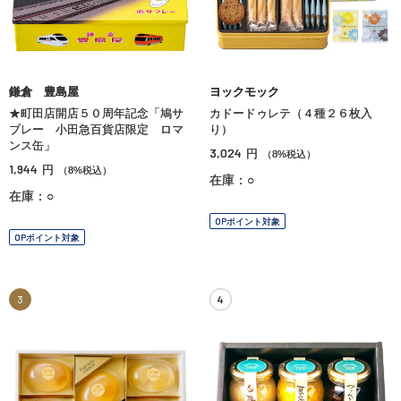
鎌倉 豊島屋
ヨックモック
★町田店開店５０周年記念「鳩サ
カドードゥレテ（４種２６枚入
ブレー 小田急百貨店限定 ロマ
り）
ンス缶」
3,024
円
（8%税込）
1,944
円
（8%税込）
在庫：○
在庫：○
OPポイント対象
OPポイント対象
3
4