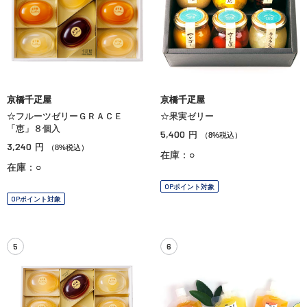
京橋千疋屋
京橋千疋屋
☆フルーツゼリーＧＲＡＣＥ
☆果実ゼリー
「恵」８個入
5,400
円
（8%税込）
3,240
円
（8%税込）
在庫：○
在庫：○
OPポイント対象
OPポイント対象
5
6