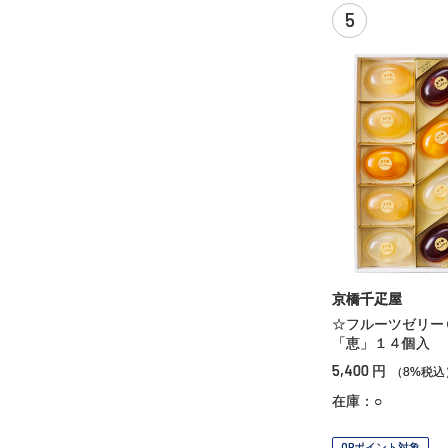
5
京橋千疋屋
☆フルーツゼリー
「恵」１４個入
5,400
円
（8%税込
在庫：○
OPポイント対象