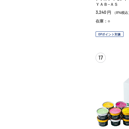
ＹＡＢ−ＡＳ
3,240
円
（8%税込
在庫：○
OPポイント対象
17