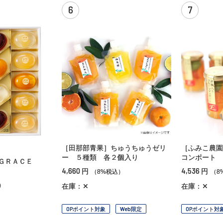
6
7
［田那部青果］ちゅうちゅうゼリ
［ふみこ農園
ー ５種類 各２個入り
コンポート 
ＧＲＡＣＥ
4,660
4,536
円
円
（8%税込）
（8
）
在庫：✕
在庫：✕
OPポイント対象
Web限定
OPポイント対