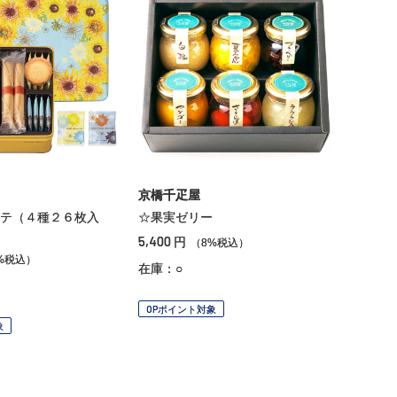
京橋千疋屋
テ（４種２６枚入
☆果実ゼリー
5,400
円
（8%税込）
%税込）
在庫：○
OPポイント対象
象