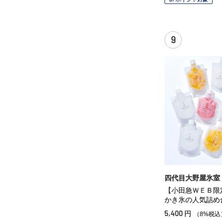
9
四代目大野屋氷室
【小田急ＷＥＢ限
かき氷の人気詰め
5,400
円
（8%税込