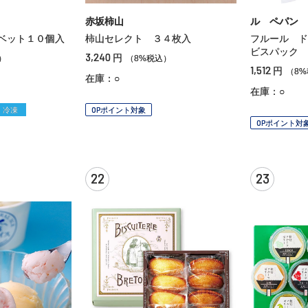
赤坂柿山
ル ペパン
ベット１０個入
柿山セレクト ３４枚入
フルール ド
ビスパック 
3,240
円
）
（8%税込）
1,512
円
（8
在庫：○
在庫：○
冷凍
OPポイント対象
OPポイント対
22
23