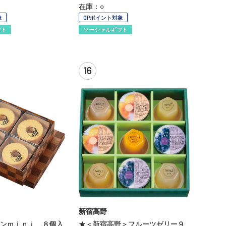
在庫：○
象
OPポイント対象
フト
ソーシャルギフト
16
新宿高野
ンｍｉｎｉ ８個入
★＜新宿高野＞フルーツゼリー９