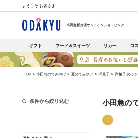
ようこそ お客さま
小田急百貨店オンラインショッピング
ギフト
フード＆スイーツ
リカー
コ
TOP
小田急のてみやげ
夏のてみやげ
洋菓子
洋菓子 のラ
条件から絞り込む
小田急の
1