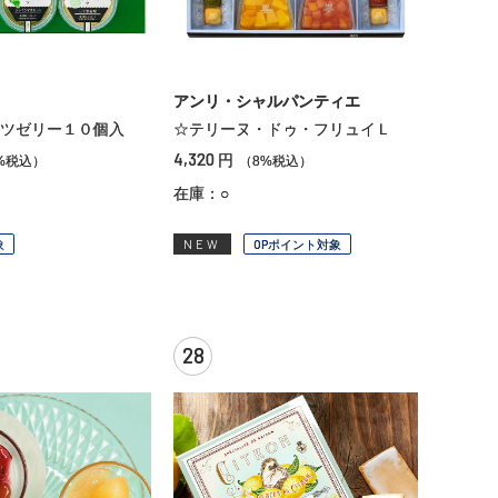
アンリ・シャルパンティエ
ツゼリー１０個入
☆テリーヌ・ドゥ・フリュイＬ
4,320
円
%税込）
（8%税込）
在庫：○
象
NEW
OPポイント対象
28