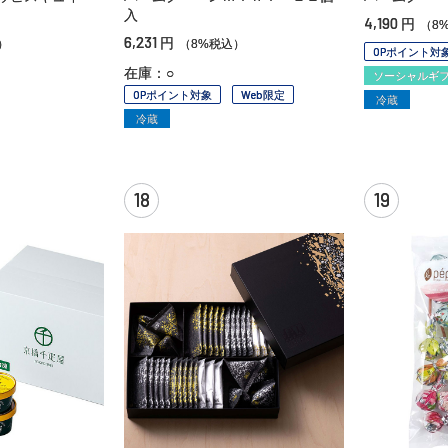
入
4,190
円
（8
6,231
円
）
（8%税込）
OPポイント対
在庫：○
在庫：○
ソーシャルギ
OPポイント対象
Web限定
冷蔵
冷蔵
18
19