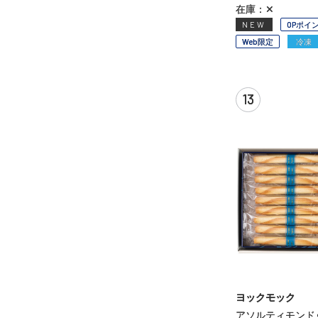
在庫：✕
NEW
OPポイ
Web限定
冷凍
13
ヨックモック
アソルティモン