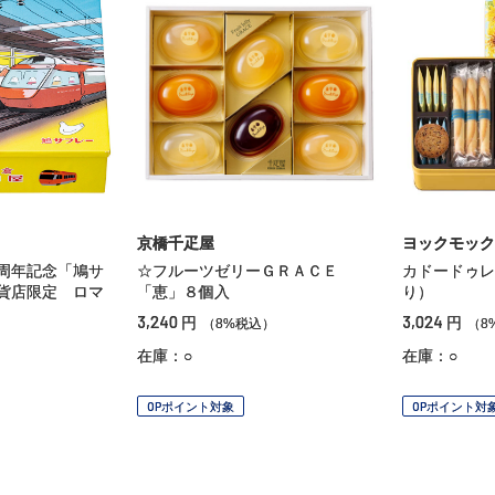
京橋千疋屋
ヨックモック
周年記念「鳩サ
☆フルーツゼリーＧＲＡＣＥ
カドードゥレ
貨店限定 ロマ
「恵」８個入
り）
3,240
3,024
円
円
（8%税込）
（8
）
在庫：○
在庫：○
OPポイント対象
OPポイント対