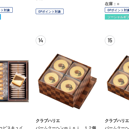
在庫：○
ント対象
OPポイント対
OPポイント対象
ソーシャルギ
14
15
クラブハリエ
クラブハリエ
ドゥビスキュイ
バームクーヘンｍｉｎｉ １２個
バームクーヘ