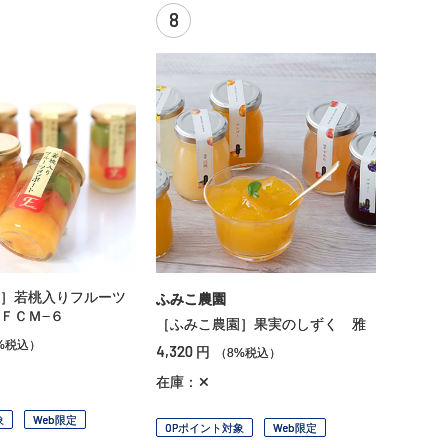
8
］若桃入りフルーツ
ふみこ農園
ＦＣＭ−６
［ふみこ農園］果実のしずく 雅
%税込）
4,320
円
（8%税込）
在庫：✕
象
Web限定
OPポイント対象
Web限定