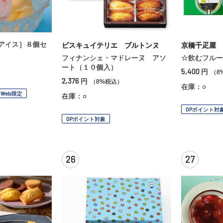
アイス］８個セ
ビスキュイテリエ ブルトンヌ
京橋千疋屋
フィナンシェ・マドレーヌ アソ
☆飲むフルー
ート（１０個入）
）
5,400
円
（8
2,376
円
（8%税込）
在庫：○
Web限定
在庫：○
OPポイント対
OPポイント対象
26
27