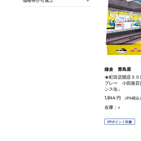
価格帯から選ぶ
鎌倉 豊島屋
★町田店開店５０
ブレー 小田急百
ンス缶」
1,944
円
（8%税込
在庫：○
OPポイント対象