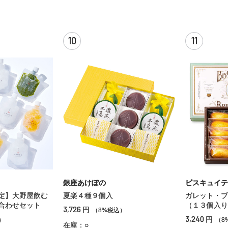
10
11
銀座あけぼの
ビスキュイテ
定】大野屋飲む
夏楽４種９個入
ガレット・ブ
合わせセット
（１３個入り
3,726
円
（8%税込）
3,240
円
）
（8
在庫：○