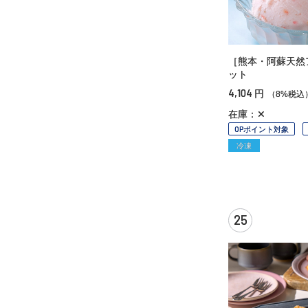
［熊本・阿蘇天然
ット
4,104
円
（8%税込
在庫：✕
OPポイント対象
冷凍
25