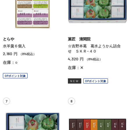
とらや
菓匠 清閑院
水羊羹６個入
☆吉野本葛 葛水ようかん詰合
せ ＳＫＲ−４０
2,160
円
（8%税込）
4,320
円
（8%税込）
在庫：○
在庫：✕
OPポイント対象
NEW
OPポイント対象
7
8