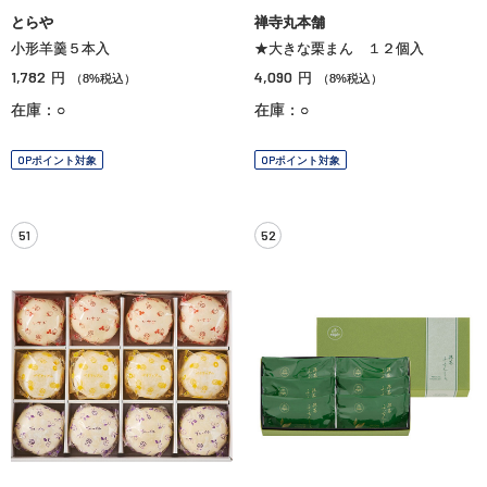
とらや
禅寺丸本舗
小形羊羹５本入
★大きな栗まん １２個入
1,782
4,090
円
円
（8%税込）
（8%税込）
在庫：○
在庫：○
OPポイント対象
OPポイント対象
51
52