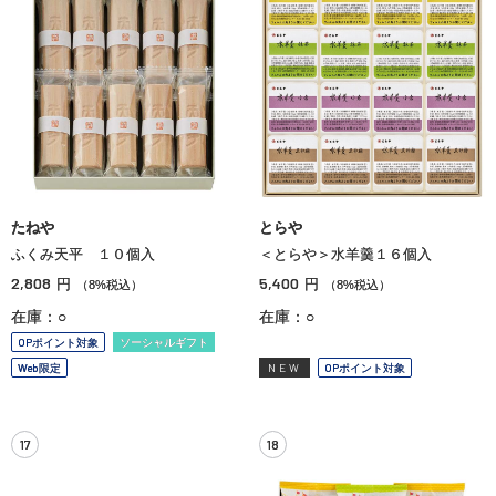
たねや
とらや
ふくみ天平 １０個入
＜とらや＞水羊羹１６個入
2,808
5,400
円
円
（8%税込）
（8%税込）
在庫：○
在庫：○
OPポイント対象
ソーシャルギフト
Web限定
NEW
OPポイント対象
17
18