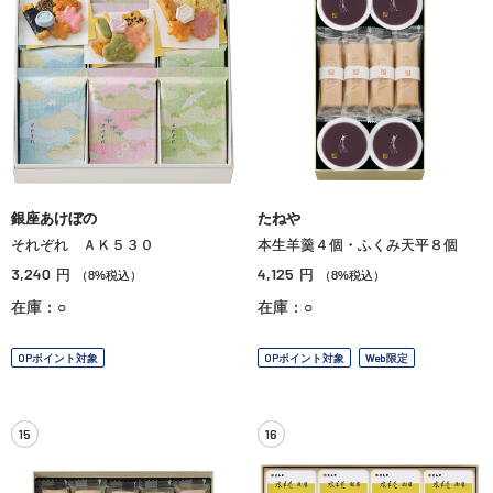
銀座あけぼの
たねや
それぞれ ＡＫ５３０
本生羊羹４個・ふくみ天平８個
3,240
4,125
円
円
（8%税込）
（8%税込）
在庫：○
在庫：○
OPポイント対象
OPポイント対象
Web限定
15
16