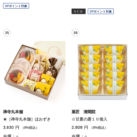
OPポイント対象
NEW
OPポイント対象
35
36
禅寺丸本舗
菓匠 清閑院
★［禅寺丸本舗］ほおずき
☆甘夏の露１０個入
3,630
2,808
円
円
（8%税込）
（8%税込）
在庫：○
在庫：○