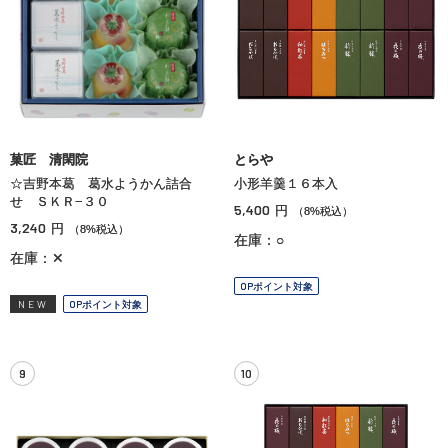
菓匠 清閑院
とらや
☆吉野本葛 葛水ようかん詰合
小形羊羹１６本入
せ ＳＫＲ−３０
5,400
円
（8%税込）
3,240
円
（8%税込）
在庫：○
在庫：✕
OPポイント対象
NEW
OPポイント対象
9
10