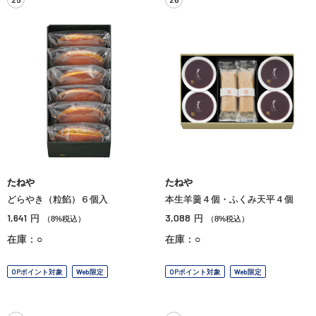
たねや
たねや
どらやき（粒餡）６個入
本生羊羹４個・ふくみ天平４個
1,641
3,088
円
円
（8%税込）
（8%税込）
在庫：○
在庫：○
OPポイント対象
Web限定
OPポイント対象
Web限定