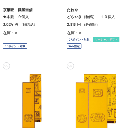
京菓匠 鶴屋吉信
たねや
★本蕨 ９個入
どらやき（粒餡） １０個入
3,024
2,916
円
円
（8%税込）
（8%税込）
在庫：○
在庫：○
OPポイント対象
ソーシャルギフト
OPポイント対象
Web限定
55
56