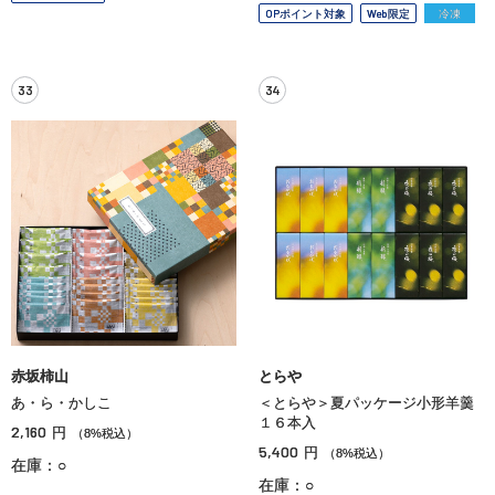
OPポイント対象
Web限定
冷凍
33
34
赤坂柿山
とらや
あ・ら・かしこ
＜とらや＞夏パッケージ小形羊羹
１６本入
2,160
円
（8%税込）
5,400
円
（8%税込）
在庫：○
在庫：○