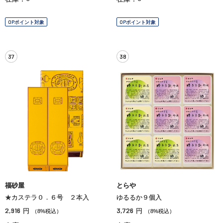
OPポイント対象
OPポイント対象
37
38
福砂屋
とらや
★カステラ０．６号 ２本入
ゆるるか９個入
2,916
3,726
円
円
（8%税込）
（8%税込）