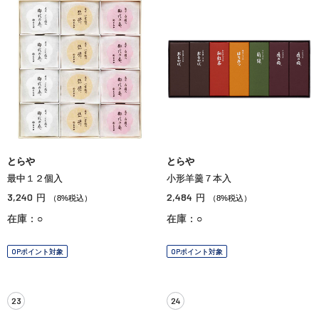
とらや
とらや
最中１２個入
小形羊羹７本入
3,240
2,484
円
円
（8%税込）
（8%税込）
在庫：○
在庫：○
OPポイント対象
OPポイント対象
23
24