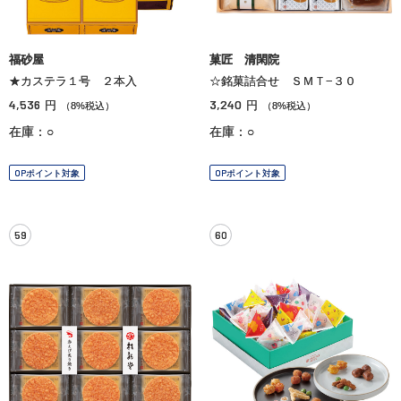
福砂屋
菓匠 清閑院
★カステラ１号 ２本入
☆銘菓詰合せ ＳＭＴ−３０
4,536
3,240
円
円
（8%税込）
（8%税込）
在庫：○
在庫：○
OPポイント対象
OPポイント対象
59
60