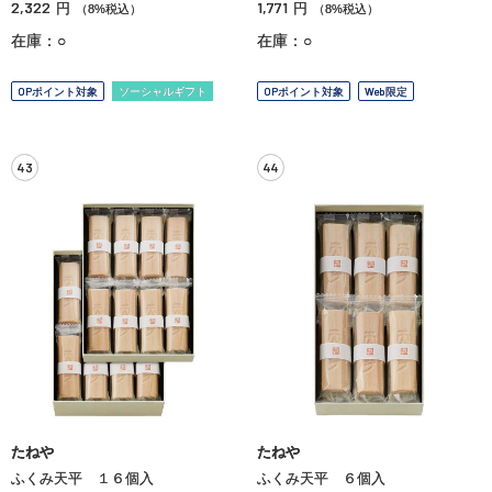
2,322
1,771
円
円
（8%税込）
（8%税込）
在庫：○
在庫：○
OPポイント対象
ソーシャルギフト
OPポイント対象
Web限定
43
44
たねや
たねや
ふくみ天平 １６個入
ふくみ天平 ６個入