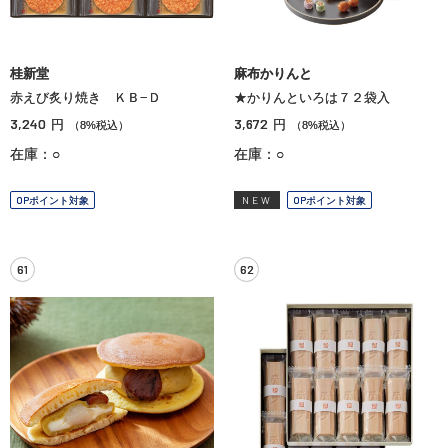
桂新堂
麻布かりんと
赤えび炙り焼き ＫＢ−Ｄ
★かりんといろは７２袋入
3,240
3,672
円
円
（8%税込）
（8%税込）
在庫：○
在庫：○
OPポイント対象
NEW
OPポイント対象
61
62