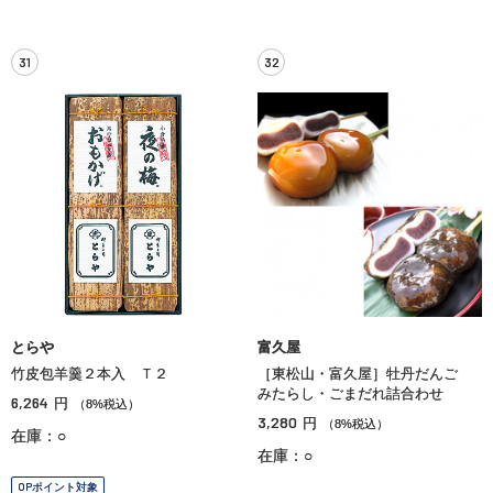
31
32
とらや
富久屋
竹皮包羊羹２本入 Ｔ２
［東松山・富久屋］牡丹だんご
みたらし・ごまだれ詰合わせ
6,264
円
（8%税込）
3,280
円
（8%税込）
在庫：○
在庫：○
OPポイント対象