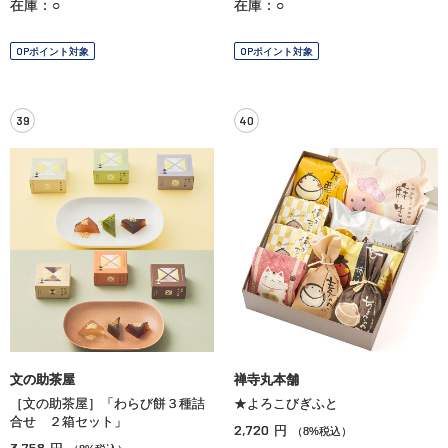
在庫：○
在庫：○
OPポイント対象
OPポイント対象
39
40
文の助茶屋
禅寺丸本舗
［文の助茶屋］「わらび餅３種詰
★よろこびぎふと
合せ ２箱セット」
2,720
円
（8%税込）
3,758