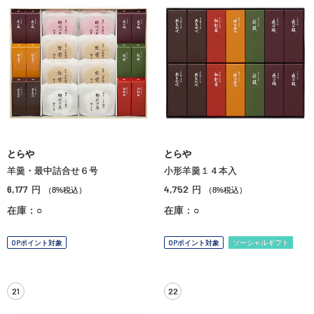
とらや
とらや
羊羹・最中詰合せ６号
小形羊羹１４本入
6,177
4,752
円
円
（8%税込）
（8%税込）
在庫：○
在庫：○
OPポイント対象
OPポイント対象
ソーシャルギフト
21
22