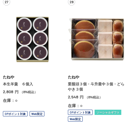
27
28
たねや
たねや
本生羊羹 ６個入
栗饅頭３個・斗升最中３個・どら
やき３個
2,808
円
（8%税込）
2,548
円
（8%税込）
在庫：○
在庫：○
OPポイント対象
ソーシャルギフト
OPポイント対象
Web限定
Web限定