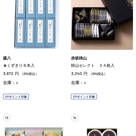
森八
赤坂柿山
★くずきり８本入
柿山セレクト ３４枚入
3,672
3,240
円
円
（8%税込）
（8%税込）
在庫：○
在庫：○
OPポイント対象
OPポイント対象
13
14