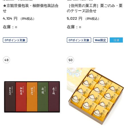
★京観世個包装・柚餅個包装詰合
［信州里の菓工房］栗ごのみ・栗
せ
のテリーヌ詰合せ
4,104
5,022
円
円
（8%税込）
（8%税込）
在庫：○
在庫：○
OPポイント対象
OPポイント対象
Web限定
冷凍
49
50