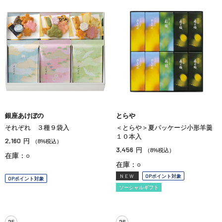
銀座あけぼの
とらや
それぞれ ３種９袋入
＜とらや＞夏パッケージ小形羊羹
１０本入
2,160
円
（8%税込）
3,456
円
（8%税込）
在庫：○
在庫：○
NEW
OPポイント対象
OPポイント対象
ソーシャルギフト
25
26