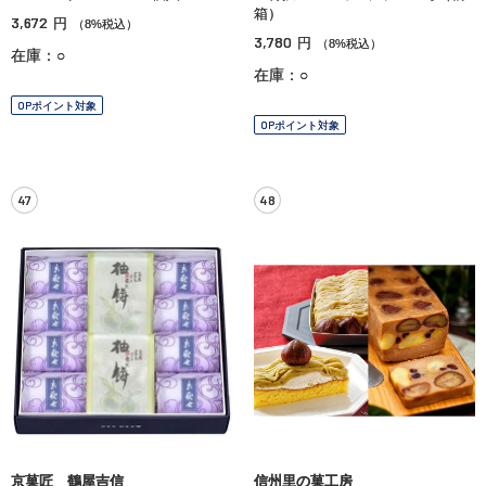
箱）
3,672
円
（8%税込）
3,780
円
（8%税込）
在庫：○
在庫：○
OPポイント対象
OPポイント対象
47
48
京菓匠 鶴屋吉信
信州里の菓工房