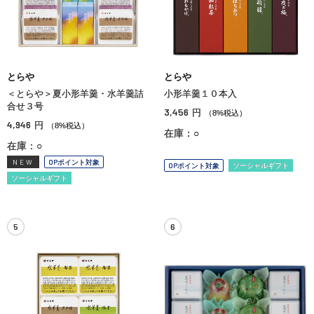
とらや
とらや
＜とらや＞夏小形羊羹・水羊羹詰
小形羊羹１０本入
合せ３号
3,456
円
（8%税込）
4,946
円
（8%税込）
在庫：○
在庫：○
NEW
OPポイント対象
OPポイント対象
ソーシャルギフト
ソーシャルギフト
5
6