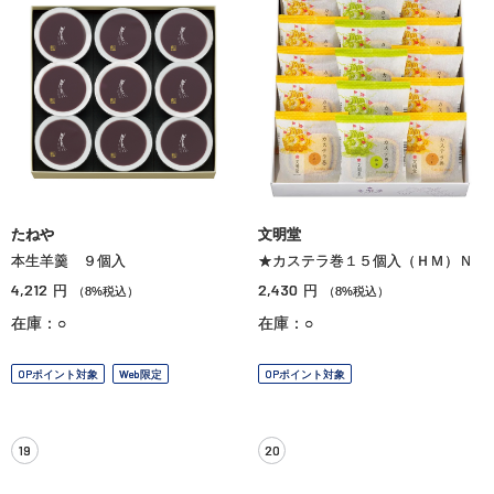
たねや
文明堂
本生羊羹 ９個入
★カステラ巻１５個入（ＨＭ）Ｎ
4,212
2,430
円
円
（8%税込）
（8%税込）
在庫：○
在庫：○
OPポイント対象
Web限定
OPポイント対象
19
20