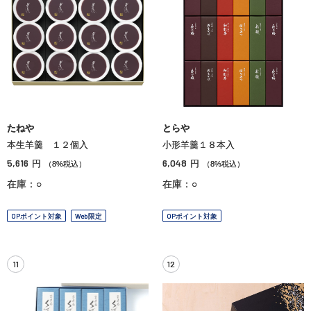
たねや
とらや
本生羊羹 １２個入
小形羊羹１８本入
5,616
6,048
円
円
（8%税込）
（8%税込）
在庫：○
在庫：○
OPポイント対象
Web限定
OPポイント対象
11
12