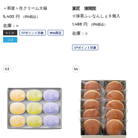
＜和楽＞生クリーム大福
菓匠 清閑院
5,400
☆抹茶ふぃなんしぇ６個入
円
（8%税込）
1,468
円
（8%税込）
在庫：○
NEW
OPポイント対象
Web限定
在庫：○
冷凍
OPポイント対象
53
54