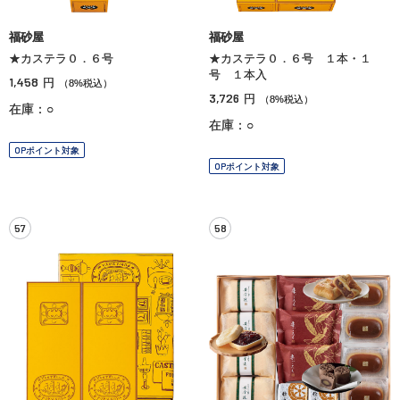
福砂屋
福砂屋
★カステラ０．６号
★カステラ０．６号 １本・１
号 １本入
1,458
円
（8%税込）
3,726
円
（8%税込）
在庫：○
在庫：○
OPポイント対象
OPポイント対象
57
58