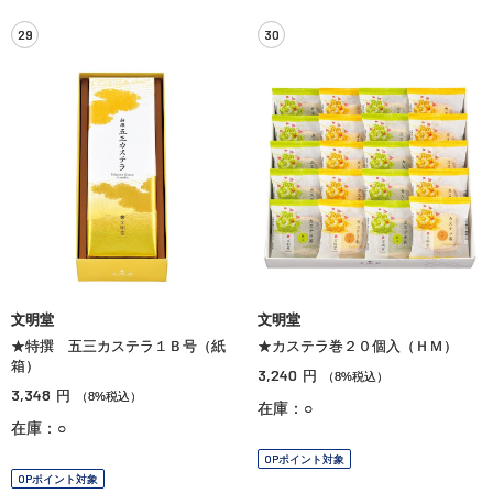
29
30
文明堂
文明堂
★特撰 五三カステラ１Ｂ号（紙
★カステラ巻２０個入（ＨＭ）
箱）
3,240
円
（8%税込）
3,348
円
（8%税込）
在庫：○
在庫：○
OPポイント対象
OPポイント対象