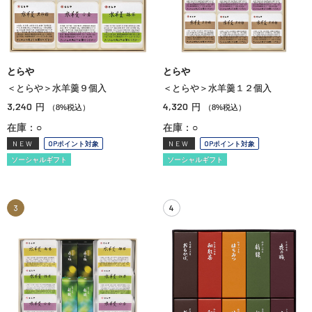
とらや
とらや
＜とらや＞水羊羹９個入
＜とらや＞水羊羹１２個入
3,240
4,320
円
円
（8%税込）
（8%税込）
在庫：○
在庫：○
NEW
OPポイント対象
NEW
OPポイント対象
ソーシャルギフト
ソーシャルギフト
3
4