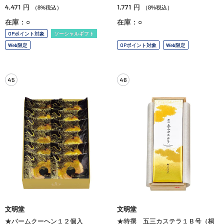
4,471
1,771
円
円
（8%税込）
（8%税込）
在庫：○
在庫：○
OPポイント対象
ソーシャルギフト
Web限定
OPポイント対象
Web限定
45
46
文明堂
文明堂
★バームクーヘン１２個入
★特撰 五三カステラ１Ｂ号（桐