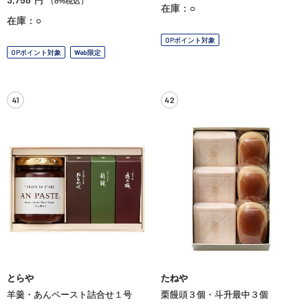
円
（8%税込）
在庫：○
在庫：○
OPポイント対象
OPポイント対象
Web限定
41
42
とらや
たねや
羊羹・あんペースト詰合せ１号
栗饅頭３個・斗升最中３個