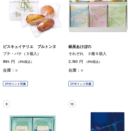
ビスキュイテリエ ブルトンヌ
銀座あけぼの
プチ・パケ（３個入）
それぞれ ３種９袋入
864
2,160
円
円
（8%税込）
（8%税込）
在庫：○
在庫：○
OPポイント対象
OPポイント対象
9
10