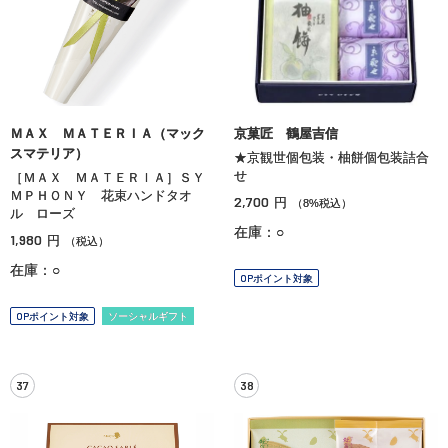
ＭＡＸ ＭＡＴＥＲＩＡ（マック
京菓匠 鶴屋吉信
スマテリア）
★京観世個包装・柚餅個包装詰合
せ
［ＭＡＸ ＭＡＴＥＲＩＡ］ＳＹ
ＭＰＨＯＮＹ 花束ハンドタオ
2,700
円
（8%税込）
ル ローズ
在庫：○
1,980
円
（税込）
在庫：○
OPポイント対象
OPポイント対象
ソーシャルギフト
37
38