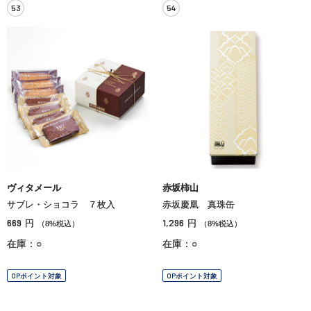
53
54
ヴィタメール
赤坂柿山
サブレ・ショコラ ７枚入
赤坂慶凰 真珠缶
669
1,296
円
円
（8%税込）
（8%税込）
在庫：○
在庫：○
OPポイント対象
OPポイント対象