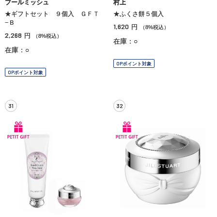
ブールミッシュ
村上
★ギフトセット ９個入 ＧＦＴ
★ふくさ餅５個入
−Ｂ
1,620
円
（8%税込）
2,268
円
（8%税込）
在庫：○
在庫：○
OPポイント対象
OPポイント対象
31
32