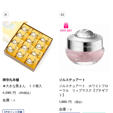
21
22
禅寺丸本舗
ジルスチュアート
★大きな栗まん １２個入
ジルスチュアート ホワイトフロ
ーラル リップマスク【プチギフ
4,090
円
（8%税込）
ト】
在庫：○
1,980
円
（税込）
在庫：○
OPポイント対象