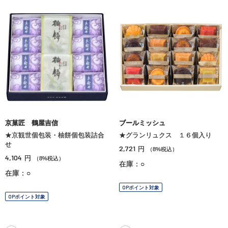
京菓匠 鶴屋吉信
ブールミッシュ
★京観世個包装・柚餅個包装詰合
★グランリュクス １６個入り
せ
2,721
円
（8%税込）
4,104
円
（8%税込）
在庫：○
在庫：○
OPポイント対象
OPポイント対象