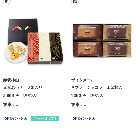
51
52
赤坂柿山
ヴィタメール
赤坂あわせ ３缶入り
サブレ・ショコラ １２枚入
3,888
1,080
円
円
（8%税込）
（8%税込）
在庫：○
在庫：○
OPポイント対象
ソーシャルギフト
OPポイント対象