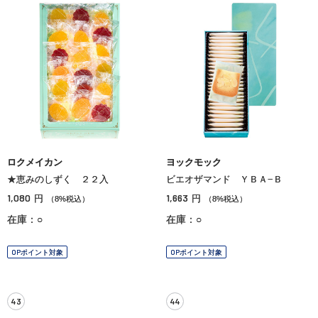
ロクメイカン
ヨックモック
★恵みのしずく ２２入
ビエオザマンド ＹＢＡ−Ｂ
1,080
1,663
円
円
（8%税込）
（8%税込）
在庫：○
在庫：○
OPポイント対象
OPポイント対象
43
44