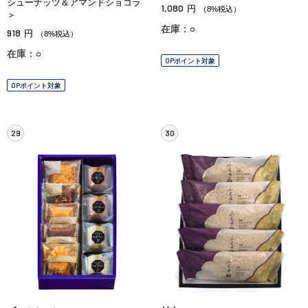
シューナッツ＆アマンドショコラ
1,080
円
（8%税込）
＞
在庫：○
918
円
（8%税込）
在庫：○
OPポイント対象
OPポイント対象
29
30