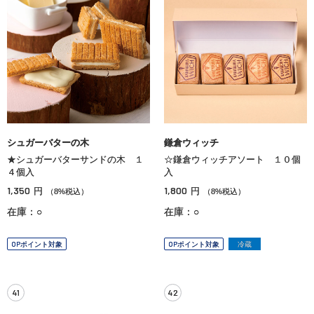
シュガーバターの木
鎌倉ウィッチ
★シュガーバターサンドの木 １
☆鎌倉ウィッチアソート １０個
４個入
入
1,350
1,800
円
円
（8%税込）
（8%税込）
在庫：○
在庫：○
OPポイント対象
OPポイント対象
冷蔵
41
42