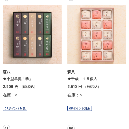
森八
森八
★小型羊羹「粋」
★千歳 １５個入
2,808
3,510
円
円
（8%税込）
（8%税込）
在庫：○
在庫：○
OPポイント対象
OPポイント対象
49
50