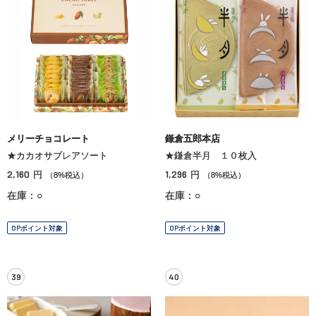
メリーチョコレート
鎌倉五郎本店
★カカオサブレアソート
★鎌倉半月 １０枚入
2,160
1,296
円
円
（8%税込）
（8%税込）
在庫：○
在庫：○
OPポイント対象
OPポイント対象
39
40