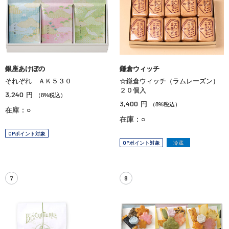
銀座あけぼの
鎌倉ウィッチ
それぞれ ＡＫ５３０
☆鎌倉ウィッチ（ラムレーズン）
２０個入
3,240
円
（8%税込）
3,400
円
（8%税込）
在庫：○
在庫：○
OPポイント対象
OPポイント対象
冷蔵
7
8