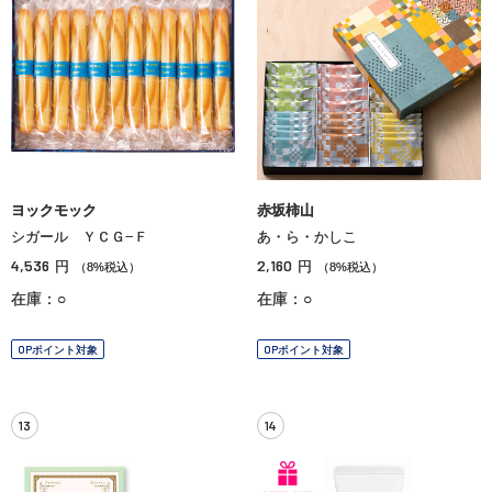
ヨックモック
赤坂柿山
シガール ＹＣＧ−Ｆ
あ・ら・かしこ
4,536
2,160
円
円
（8%税込）
（8%税込）
在庫：○
在庫：○
OPポイント対象
OPポイント対象
13
14