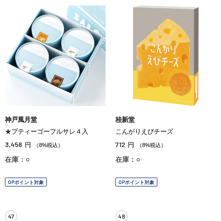
神戸風月堂
桂新堂
★プティーゴーフルサレ４入
こんがりえびチーズ
3,456
712
円
円
（8%税込）
（8%税込）
在庫：○
在庫：○
OPポイント対象
OPポイント対象
47
48