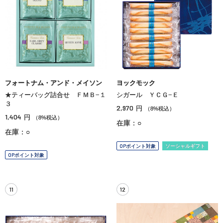
フォートナム・アンド・メイソン
ヨックモック
★ティーバッグ詰合せ ＦＭＢ−１
シガール ＹＣＧ−Ｅ
３
2,970
円
（8%税込）
1,404
円
（8%税込）
在庫：○
在庫：○
OPポイント対象
ソーシャルギフト
OPポイント対象
11
12