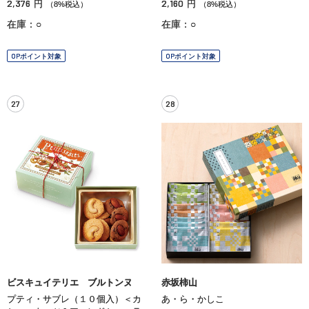
2,376
2,160
円
円
（8%税込）
（8%税込）
在庫：○
在庫：○
OPポイント対象
OPポイント対象
27
28
ビスキュイテリエ ブルトンヌ
赤坂柿山
プティ・サブレ（１０個入）＜カ
あ・ら・かしこ