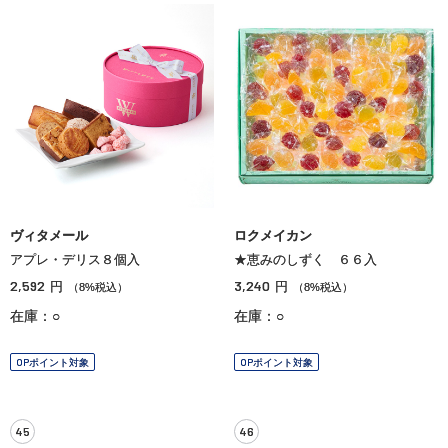
ヴィタメール
ロクメイカン
アプレ・デリス８個入
★恵みのしずく ６６入
2,592
3,240
円
円
（8%税込）
（8%税込）
在庫：○
在庫：○
OPポイント対象
OPポイント対象
45
46