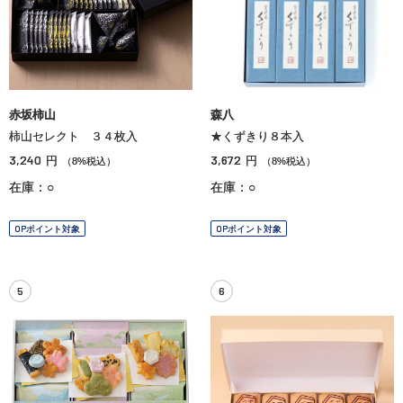
赤坂柿山
森八
柿山セレクト ３４枚入
★くずきり８本入
3,240
3,672
円
円
（8%税込）
（8%税込）
在庫：○
在庫：○
OPポイント対象
OPポイント対象
5
6