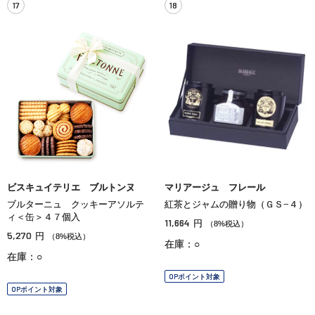
17
18
ビスキュイテリエ ブルトンヌ
マリアージュ フレール
ブルターニュ クッキーアソルテ
紅茶とジャムの贈り物（ＧＳ−４）
ィ＜缶＞４７個入
11,664
円
（8%税込）
5,270
円
（8%税込）
在庫：○
在庫：○
OPポイント対象
OPポイント対象