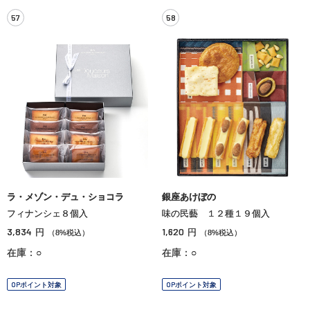
57
58
ラ・メゾン・デュ・ショコラ
銀座あけぼの
フィナンシェ８個入
味の民藝 １２種１９個入
3,834
1,620
円
円
（8%税込）
（8%税込）
在庫：○
在庫：○
OPポイント対象
OPポイント対象