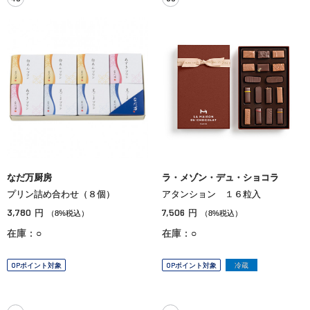
なだ万厨房
ラ・メゾン・デュ・ショコラ
プリン詰め合わせ（８個）
アタンション １６粒入
3,780
7,506
円
円
（8%税込）
（8%税込）
在庫：○
在庫：○
OPポイント対象
OPポイント対象
冷蔵