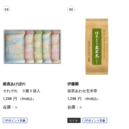
59
60
銀座あけぼの
伊藤園
それぞれ ３種５袋入
抹茶あわせ玄米茶
1,296
1,296
円
円
（8%税込）
（8%税込）
在庫：○
在庫：○
OPポイント対象
NEW
OPポイント対象