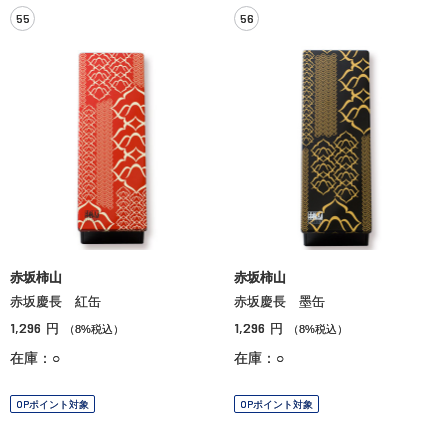
55
56
赤坂柿山
赤坂柿山
赤坂慶長 紅缶
赤坂慶長 墨缶
1,296
1,296
円
円
（8%税込）
（8%税込）
在庫：○
在庫：○
OPポイント対象
OPポイント対象