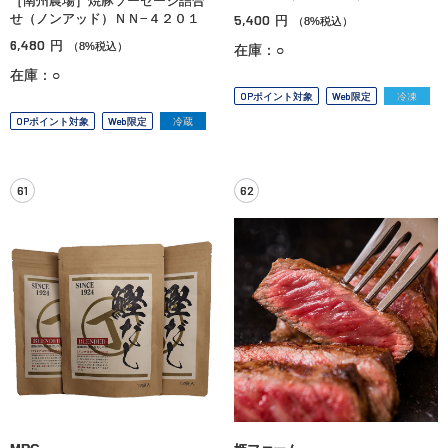
［南州農場］焼豚ソーセージ詰合
せ（ノンアッド）ＮＮ−４２０１
5,400
円
（8%税込）
6,480
円
（8%税込）
在庫：○
在庫：○
OPポイント対象
Web限定
冷凍
OPポイント対象
Web限定
冷蔵
61
62