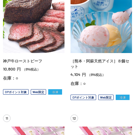
神戸牛ローストビーフ
［熊本・阿蘇天然アイス］８個セ
ット
10,800
円
（8%税込）
4,104
円
（8%税込）
在庫：○
在庫：○
OPポイント対象
Web限定
冷凍
OPポイント対象
Web限定
冷凍
11
12