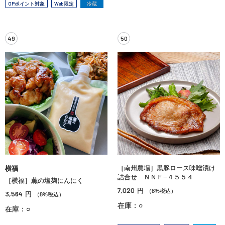
OPポイント対象
Web限定
冷蔵
49
50
［南州農場］黒豚ロース味噌漬け
横福
詰合せ ＮＮＦ−４５５４
［横福］薫の塩麹にんにく
7,020
円
（8%税込）
3,564
円
（8%税込）
在庫：○
在庫：○