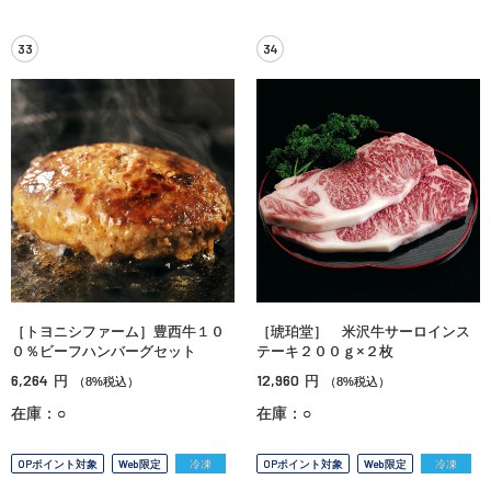
33
34
［トヨニシファーム］豊西牛１０
［琥珀堂］ 米沢牛サーロインス
０％ビーフハンバーグセット
テーキ２００ｇ×２枚
6,264
12,960
円
円
（8%税込）
（8%税込）
在庫：○
在庫：○
OPポイント対象
Web限定
冷凍
OPポイント対象
Web限定
冷凍