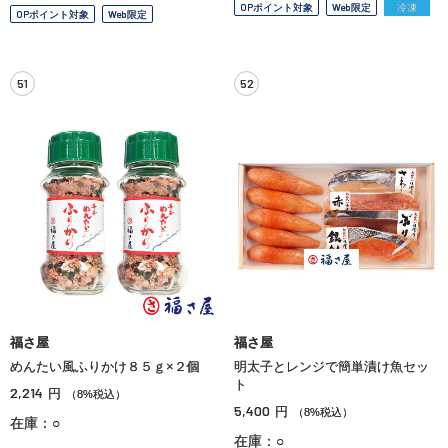
OPポイント対象
Web限定
冷凍
OPポイント対象
Web限定
51
52
福さ屋
福さ屋
めんたい風ふりかけ８５ｇ×２個
明太子とレンジで簡単漬け魚セッ
ト
2,214
円
（8%税込）
5,400
円
（8%税込）
在庫：○
在庫：○