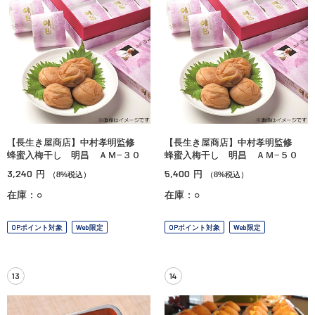
【長生き屋商店】中村孝明監修
【長生き屋商店】中村孝明監修
蜂蜜入梅干し 明昌 ＡＭ−３０
蜂蜜入梅干し 明昌 ＡＭ−５０
3,240
5,400
円
円
（8%税込）
（8%税込）
在庫：○
在庫：○
OPポイント対象
Web限定
OPポイント対象
Web限定
13
14