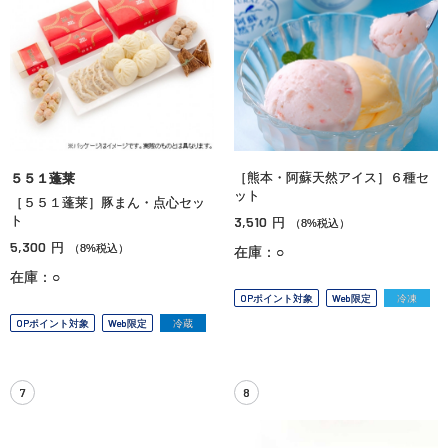
［熊本・阿蘇天然アイス］６種セ
５５１蓬莱
ット
［５５１蓬莱］豚まん・点心セッ
ト
3,510
円
（8%税込）
5,300
円
（8%税込）
在庫：○
在庫：○
OPポイント対象
Web限定
冷凍
OPポイント対象
Web限定
冷蔵
7
8