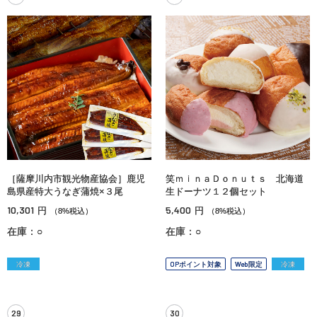
［薩摩川内市観光物産協会］鹿児
笑ｍｉｎａＤｏｎｕｔｓ 北海道
島県産特大うなぎ蒲焼×３尾
生ドーナツ１２個セット
10,301
5,400
円
円
（8%税込）
（8%税込）
在庫：○
在庫：○
冷凍
OPポイント対象
Web限定
冷凍
29
30