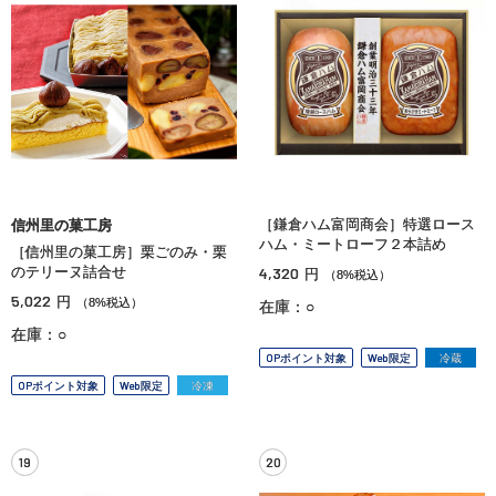
［鎌倉ハム富岡商会］特選ロース
信州里の菓工房
ハム・ミートローフ２本詰め
［信州里の菓工房］栗ごのみ・栗
のテリーヌ詰合せ
4,320
円
（8%税込）
5,022
円
（8%税込）
在庫：○
在庫：○
OPポイント対象
Web限定
冷蔵
OPポイント対象
Web限定
冷凍
19
20