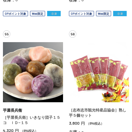
OPポイント対象
Web限定
冷凍
OPポイント対象
Web限定
冷凍
55
56
［志布志市観光特産品協会］熟し
芋屋長兵衛
芋５個セット
［芋屋長兵衛］いきなり団子１５
コ ＩＤ−１５
3,800
円
（8%税込）
4,320
円
（8%税込）
在庫：○