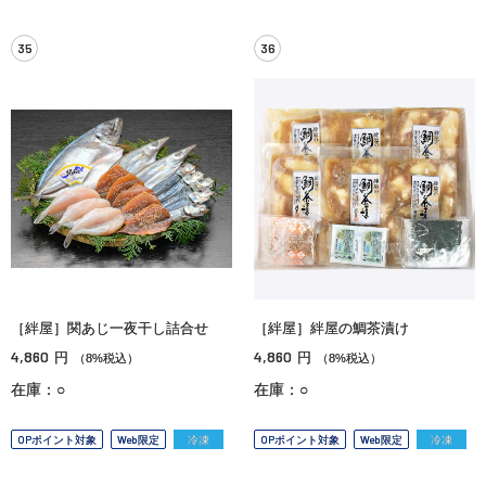
35
36
［絆屋］関あじ一夜干し詰合せ
［絆屋］絆屋の鯛茶漬け
4,860
4,860
円
円
（8%税込）
（8%税込）
在庫：○
在庫：○
OPポイント対象
Web限定
冷凍
OPポイント対象
Web限定
冷凍