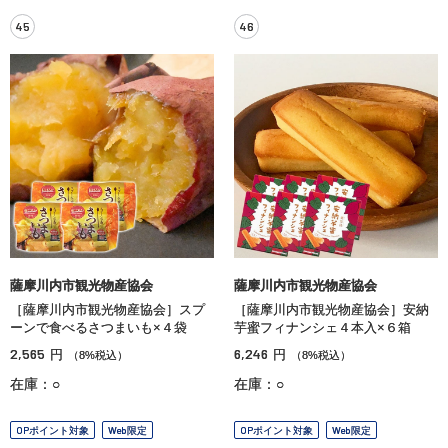
45
46
薩摩川内市観光物産協会
薩摩川内市観光物産協会
［薩摩川内市観光物産協会］スプ
［薩摩川内市観光物産協会］安納
ーンで食べるさつまいも×４袋
芋蜜フィナンシェ４本入×６箱
2,565
6,246
円
円
（8%税込）
（8%税込）
在庫：○
在庫：○
OPポイント対象
Web限定
OPポイント対象
Web限定