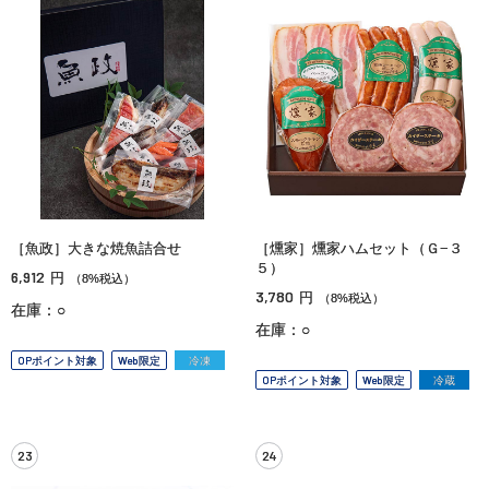
［魚政］大きな焼魚詰合せ
［燻家］燻家ハムセット（Ｇ−３
５）
6,912
円
（8%税込）
3,780
円
（8%税込）
在庫：○
在庫：○
OPポイント対象
Web限定
冷凍
OPポイント対象
Web限定
冷蔵
23
24