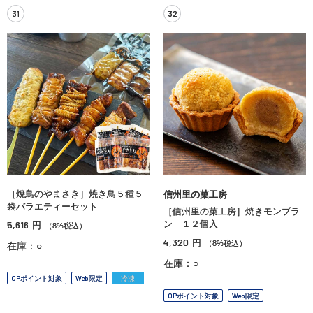
31
32
［焼鳥のやまさき］焼き鳥５種５
信州里の菓工房
袋バラエティーセット
［信州里の菓工房］焼きモンブラ
5,616
ン １２個入
円
（8%税込）
4,320
円
（8%税込）
在庫：○
在庫：○
OPポイント対象
Web限定
冷凍
OPポイント対象
Web限定