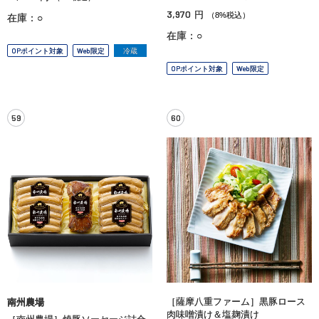
3,970
円
（8%税込）
在庫：○
在庫：○
OPポイント対象
Web限定
冷蔵
OPポイント対象
Web限定
59
60
［薩摩八重ファーム］黒豚ロース
南州農場
肉味噌漬け＆塩麹漬け