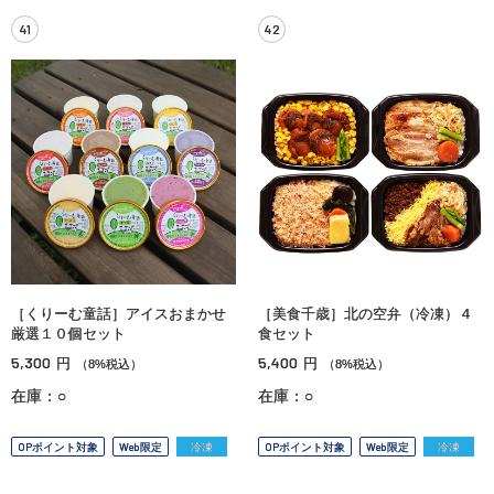
41
42
［くりーむ童話］アイスおまかせ
［美食千歳］北の空弁（冷凍）４
厳選１０個セット
食セット
5,300
5,400
円
円
（8%税込）
（8%税込）
在庫：○
在庫：○
OPポイント対象
Web限定
冷凍
OPポイント対象
Web限定
冷凍