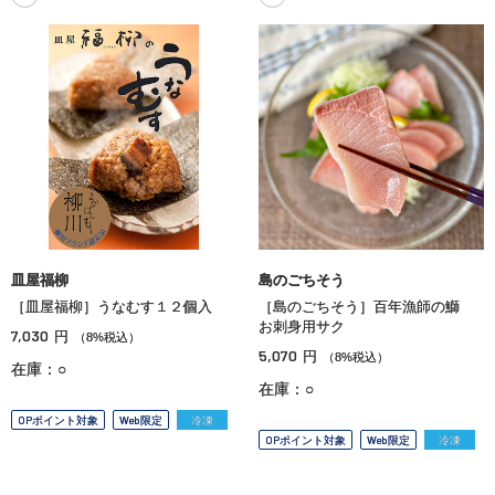
皿屋福柳
島のごちそう
［皿屋福柳］うなむす１２個入
［島のごちそう］百年漁師の鰤
お刺身用サク
7,030
円
（8%税込）
5,070
円
（8%税込）
在庫：○
在庫：○
OPポイント対象
Web限定
冷凍
OPポイント対象
Web限定
冷凍