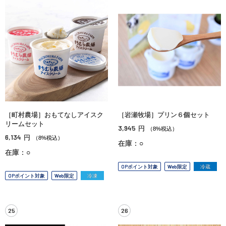
［町村農場］おもてなしアイスク
［岩瀬牧場］プリン６個セット
リームセット
3,945
円
（8%税込）
6,134
円
（8%税込）
在庫：○
在庫：○
OPポイント対象
Web限定
冷蔵
OPポイント対象
Web限定
冷凍
25
26