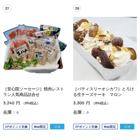
37
38
［安心院ソーセージ］焼肉レスト
［パティスリーオシカワ］とろけ
ラン人気商品詰合せ
る生チーズケーキ マロン
3,240
3,300
円
円
（8%税込）
（8%税込）
在庫：○
在庫：○
OPポイント対象
Web限定
冷凍
OPポイント対象
Web限定
冷凍