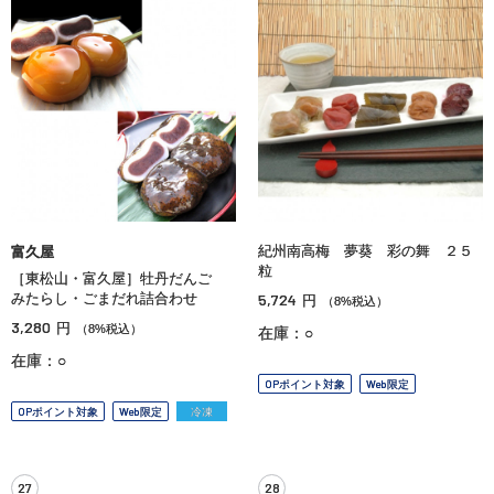
紀州南高梅 夢葵 彩の舞 ２５
富久屋
粒
［東松山・富久屋］牡丹だんご
みたらし・ごまだれ詰合わせ
5,724
円
（8%税込）
3,280
円
（8%税込）
在庫：○
在庫：○
OPポイント対象
Web限定
OPポイント対象
Web限定
冷凍
27
28