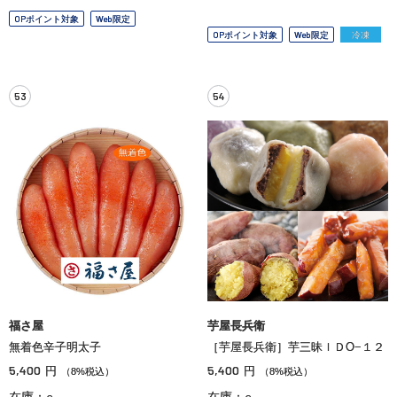
OPポイント対象
Web限定
OPポイント対象
Web限定
冷凍
53
54
福さ屋
芋屋長兵衛
無着色辛子明太子
［芋屋長兵衛］芋三昧ＩＤО−１２
5,400
5,400
円
円
（8%税込）
（8%税込）
在庫：○
在庫：○