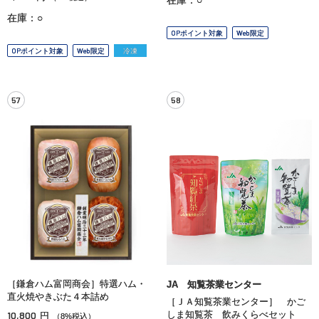
在庫：○
OPポイント対象
Web限定
OPポイント対象
Web限定
冷凍
57
58
［鎌倉ハム富岡商会］特選ハム・
JA 知覧茶業センター
直火焼やきぶた４本詰め
［ＪＡ知覧茶業センター］ かご
10,800
しま知覧茶 飲みくらべセット
円
（8%税込）