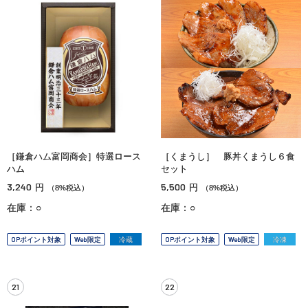
［鎌倉ハム富岡商会］特選ロース
［くまうし］ 豚丼くまうし６食
ハム
セット
3,240
5,500
円
円
（8%税込）
（8%税込）
在庫：○
在庫：○
OPポイント対象
Web限定
冷蔵
OPポイント対象
Web限定
冷凍
21
22