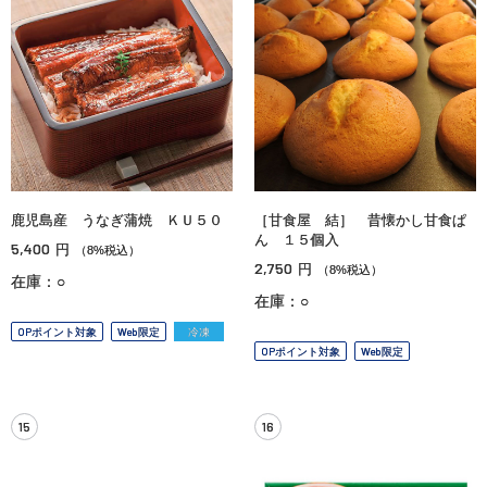
鹿児島産 うなぎ蒲焼 ＫＵ５０
［甘食屋 結］ 昔懐かし甘食ぱ
ん １５個入
5,400
円
（8%税込）
2,750
円
（8%税込）
在庫：○
在庫：○
OPポイント対象
Web限定
冷凍
OPポイント対象
Web限定
15
16