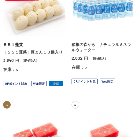
箱根の森から ナチュラルミネラ
５５１蓬莱
ルウォーター
［５５１蓬莱］豚まん１０個入り
2,832
円
（8%税込）
3,640
円
（8%税込）
在庫：○
在庫：○
OPポイント対象
Web限定
OPポイント対象
Web限定
冷蔵
3
4