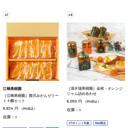
47
48
［清木場果樹園］金柑・オレンジ
江﨑果樹園
ジャム詰め合わせ
［江﨑果樹園］贅沢みかんゼリー
１４個セット
6,050
円
（8%税込）
8,824
円
（8%税込）
在庫：○
在庫：○
OPポイント対象
Web限定