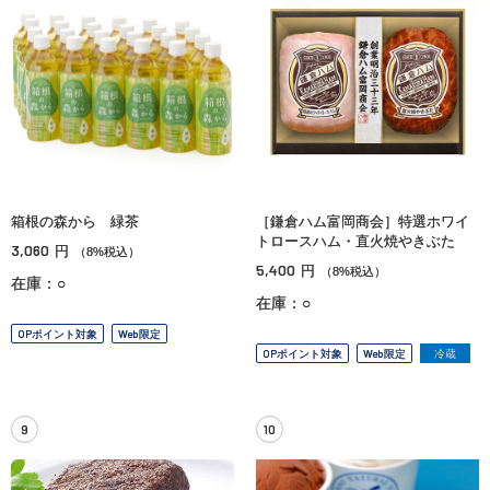
箱根の森から 緑茶
［鎌倉ハム富岡商会］特選ホワイ
トロースハム・直火焼やきぶた
3,060
円
（8%税込）
5,400
円
（8%税込）
在庫：○
在庫：○
OPポイント対象
Web限定
OPポイント対象
Web限定
冷蔵
9
10