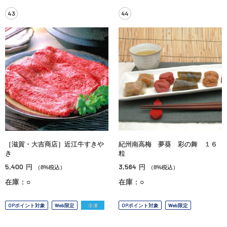
43
44
［滋賀・大吉商店］近江牛すきや
紀州南高梅 夢葵 彩の舞 １６
き
粒
5,400
3,564
円
円
（8%税込）
（8%税込）
在庫：○
在庫：○
OPポイント対象
Web限定
冷凍
OPポイント対象
Web限定