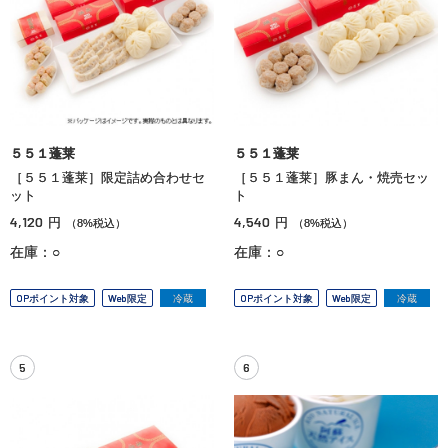
５５１蓬莱
５５１蓬莱
［５５１蓬莱］限定詰め合わせセ
［５５１蓬莱］豚まん・焼売セッ
ット
ト
4,120
4,540
円
円
（8%税込）
（8%税込）
在庫：○
在庫：○
OPポイント対象
Web限定
冷蔵
OPポイント対象
Web限定
冷蔵
5
6