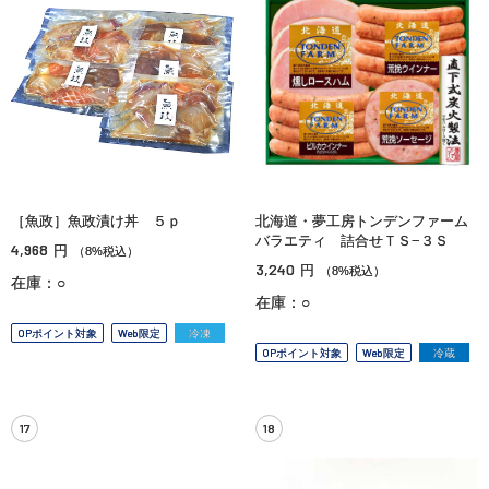
［魚政］魚政漬け丼 ５ｐ
北海道・夢工房トンデンファーム
バラエティ 詰合せＴＳ−３Ｓ
4,968
円
（8%税込）
3,240
円
（8%税込）
在庫：○
在庫：○
OPポイント対象
Web限定
冷凍
OPポイント対象
Web限定
冷蔵
17
18