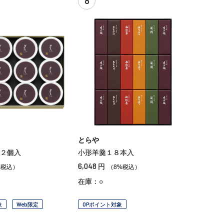
8
とらや
２個入
小形羊羹１８本入
6,048
円
%税込）
（8%税込）
在庫：○
象
Web限定
OPポイント対象