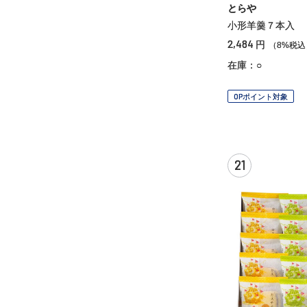
とらや
小形羊羹７本入
2,484
円
（8%税込
在庫：○
OPポイント対象
21