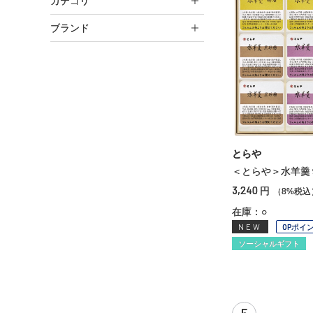
カテゴリ
ブランド
とらや
＜とらや＞水羊羹
3,240
円
（8%税込
在庫：○
NEW
OPポイ
ソーシャルギフト