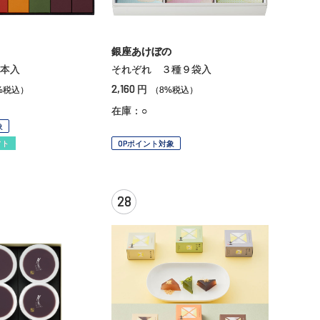
銀座あけぼの
本入
それぞれ ３種９袋入
2,160
円
%税込）
（8%税込）
在庫：○
象
フト
OPポイント対象
28