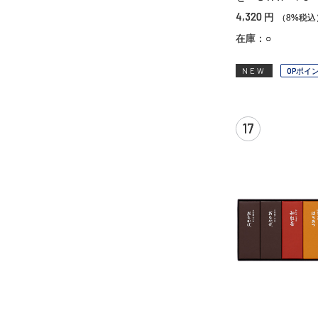
4,320
円
（8%税込
在庫：○
NEW
OPポイ
17