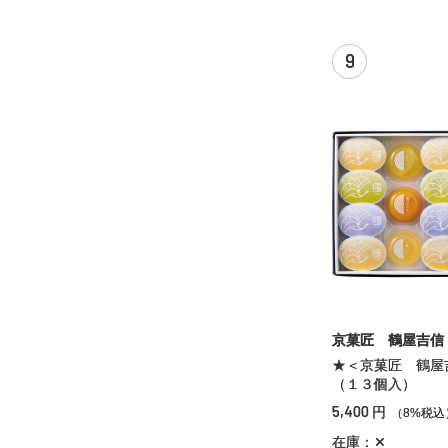
9
京菓匠 鶴屋吉信
★＜京菓匠 鶴屋
（１３個入）
5,400
円
（8%税込
在庫：✕