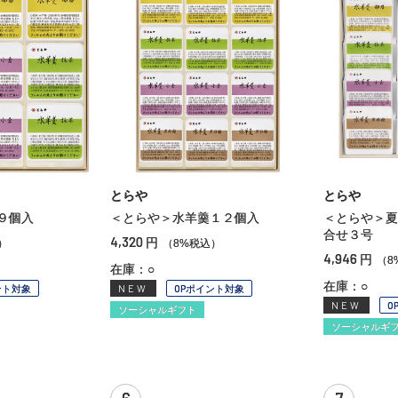
とらや
とらや
９個入
＜とらや＞水羊羹１２個入
＜とらや＞夏
合せ３号
4,320
円
）
（8%税込）
4,946
円
（8
在庫：○
在庫：○
ント対象
NEW
OPポイント対象
NEW
O
ソーシャルギフト
ソーシャルギ