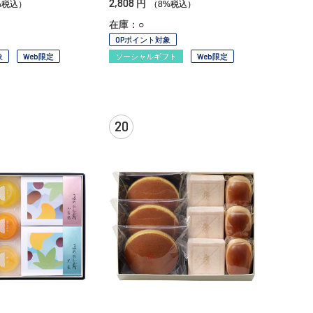
2,808
円
%税込）
（8%税込）
在庫：○
OPポイント対象
象
Web限定
ソーシャルギフト
Web限定
20