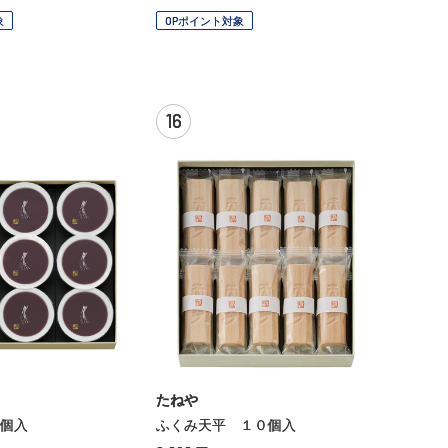
象
OPポイント対象
16
たねや
個入
ふくみ天平 １０個入