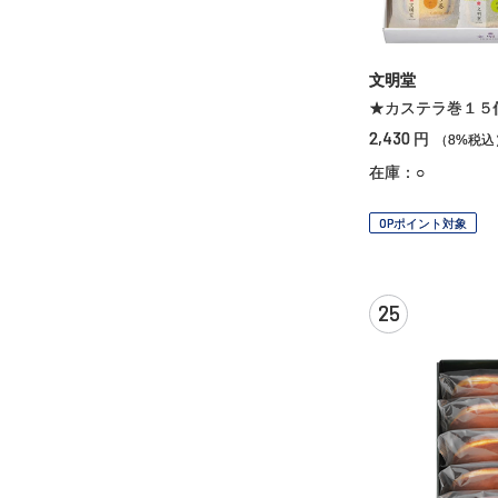
文明堂
★カステラ巻１５
2,430
円
（8%税込
在庫：○
OPポイント対象
25