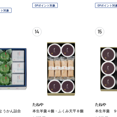
OPポイント対象
OPポイント対
ント対象
14
15
たねや
たねや
ようかん詰合
本生羊羹４個・ふくみ天平８個
本生羊羹 ９