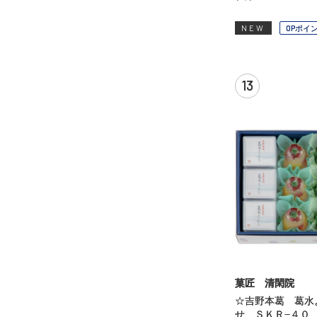
NEW
OPポイ
13
菓匠 清閑院
☆吉野本葛 葛水
せ ＳＫＲ−４０