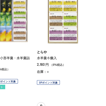
とらや
小形羊羹・水羊羹詰
水羊羹６個入
2,160
円
（8%税込）
%税込）
在庫：○
Pポイント対象
OPポイント対象
フト