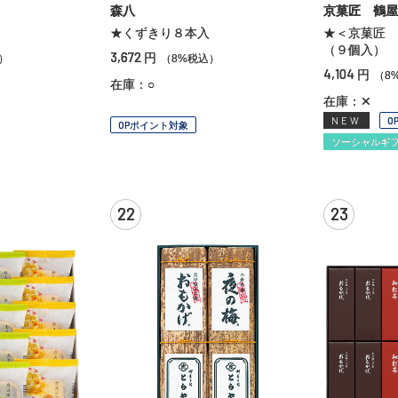
森八
京菓匠 鶴屋
★くずきり８本入
★＜京菓匠 
（９個入）
3,672
円
）
（8%税込）
4,104
円
（8
在庫：○
在庫：✕
NEW
O
OPポイント対象
ソーシャルギ
22
23