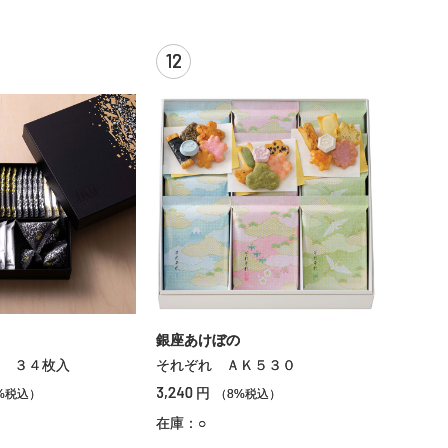
12
銀座あけぼの
 ３４枚入
それぞれ ＡＫ５３０
3,240
円
%税込）
（8%税込）
在庫：○