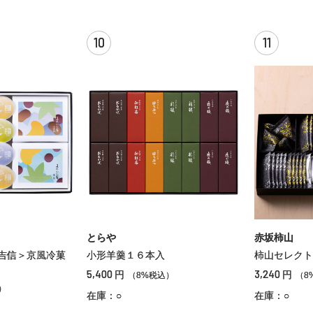
10
11
とらや
赤坂柿山
吉信＞京風冷菓
小形羊羹１６本入
柿山セレクト
5,400
3,240
円
円
（8%税込）
（8
）
在庫：○
在庫：○