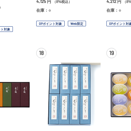
4,125
4,212
円
円
（8%税込）
（8
）
在庫：○
在庫：○
OPポイント対象
Web限定
OPポイント対
ント対象
18
19