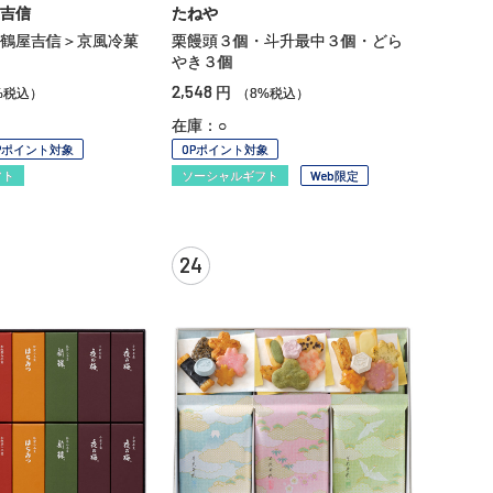
吉信
たねや
鶴屋吉信＞京風冷菓
栗饅頭３個・斗升最中３個・どら
やき３個
2,548
円
%税込）
（8%税込）
在庫：○
Pポイント対象
OPポイント対象
フト
ソーシャルギフト
Web限定
24