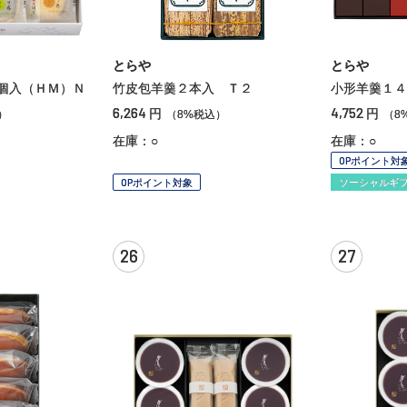
とらや
とらや
個入（ＨＭ）Ｎ
竹皮包羊羹２本入 Ｔ２
小形羊羹１４
6,264
4,752
円
円
）
（8%税込）
（8
在庫：○
在庫：○
OPポイント対
OPポイント対象
ソーシャルギ
26
27