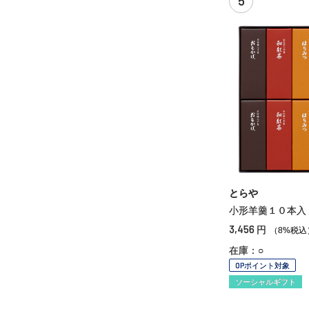
5
とらや
小形羊羹１０本入
3,456
円
（8%税込
在庫：○
OPポイント対象
ソーシャルギフト