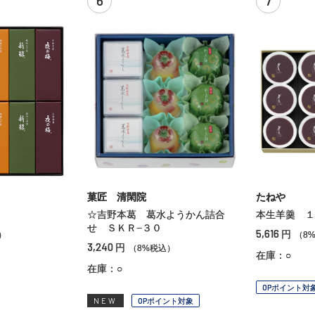
6
7
菓匠 清閑院
たねや
☆吉野本葛 葛水ようかん詰合
本生羊羹 １
せ ＳＫＲ−３０
5,616
円
）
（8
3,240
円
（8%税込）
在庫：○
在庫：○
OPポイント対
NEW
OPポイント対象