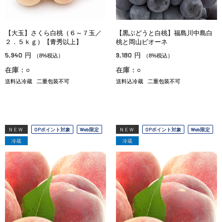
【大玉】さくら白桃（６～７玉／
【黒ぶどうと白桃】福島川中島白
２．５ｋｇ）【青秀以上】
桃と岡山ピオーネ
5,940
9,180
円
円
（8%税込）
（8%税込）
在庫：○
在庫：○
送料込冷蔵
二重包装不可
送料込冷蔵
二重包装不可
NEW
OPポイント対象
Web限定
NEW
OPポイント対象
Web限定
冷蔵
冷蔵