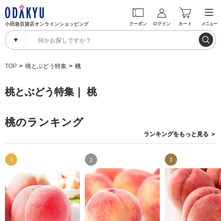
小田急百貨店オンラインショッピング
クーポン
ログイン
カート
メニュー
TOP
桃とぶどう特集
桃
桃とぶどう特集｜ 桃
桃のランキング
ランキングを
もっと見る
＞
1
2
3