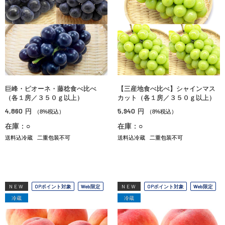
巨峰・ピオーネ・藤稔食べ比べ
【三産地食べ比べ】シャインマス
（各１房／３５０ｇ以上）
カット（各１房／３５０ｇ以上）
4,860
5,940
円
円
（8%税込）
（8%税込）
在庫：○
在庫：○
送料込冷蔵
二重包装不可
送料込冷蔵
二重包装不可
NEW
OPポイント対象
Web限定
NEW
OPポイント対象
Web限定
冷蔵
冷蔵