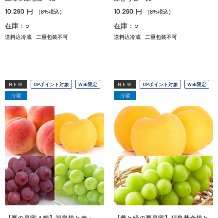
10,260
10,260
円
円
（8%税込）
（8%税込）
在庫：○
在庫：○
送料込冷蔵
二重包装不可
送料込冷蔵
二重包装不可
NEW
OPポイント対象
Web限定
NEW
OPポイント対象
Web限定
冷蔵
冷蔵