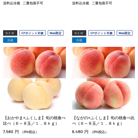
送料込冷蔵
二重包装不可
送料込冷蔵
二重包装不可
NEW
OPポイント対象
Web限定
NEW
OPポイント対象
Web限定
冷蔵
冷蔵
【おかやま×ふくしま】旬の桃食べ
【ながの×ふくしま】旬の桃食べ比
比べ（６～８玉／１．８ｋｇ）
べ（６～８玉／１．８ｋｇ）
7,560
6,480
円
円
（8%税込）
（8%税込）