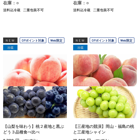
在庫：○
在庫：○
送料込冷蔵
二重包装不可
送料込冷蔵
二重包装不可
NEW
OPポイント対象
Web限定
NEW
OPポイント対象
Web限定
冷蔵
冷蔵
【山梨を味わう】桃２産地と黒ぶ
【三産地の競演】岡山・福島の桃
どう３品種食べ比べ
と三産地シャイン