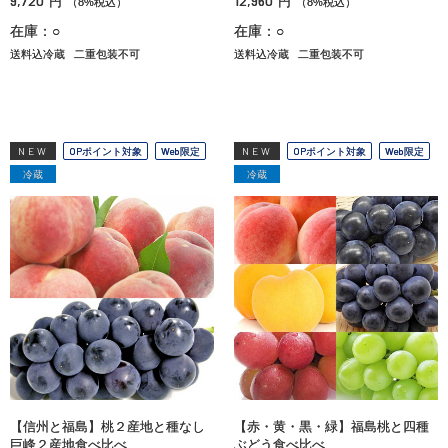
9,720
12,960
円
円
（8%税込）
（8%税込）
在庫：○
在庫：○
送料込冷蔵
二重包装不可
送料込冷蔵
二重包装不可
NEW
OPポイント対象
Web限定
NEW
OPポイント対象
Web限定
冷蔵
冷蔵
【信州と福島】桃２産地と種なし
【赤・黄・黒・緑】福島桃と四種
巨峰２産地食べ比べ
ぶどう食べ比べ