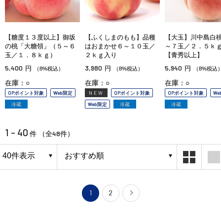
【糖度１３度以上】御坂
【ふくしまのもも】品種
【大玉】川中島白
の桃「大糖領」（５～６
はおまかせ６～１０玉／
～７玉／２．５ｋ
玉／１．８ｋｇ）
２ｋｇ入り
【青秀以上】
5,400
3,980
5,940
円
円
円
（8%税込）
（8%税込）
（8%税込
在庫：○
在庫：○
在庫：○
OPポイント対象
Web限定
NEW
OPポイント対象
OPポイント対象
We
冷蔵
Web限定
冷蔵
冷蔵
1 - 40
48
件 （全
件）
1
2