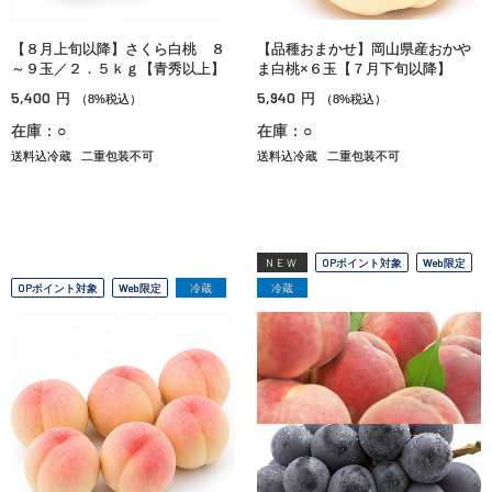
【８月上旬以降】さくら白桃 ８
【品種おまかせ】岡山県産おかや
～９玉／２．５ｋｇ【青秀以上】
ま白桃×６玉【７月下旬以降】
5,400
5,940
円
円
（8%税込）
（8%税込）
在庫：○
在庫：○
送料込冷蔵
二重包装不可
送料込冷蔵
二重包装不可
NEW
OPポイント対象
Web限定
OPポイント対象
Web限定
冷蔵
冷蔵