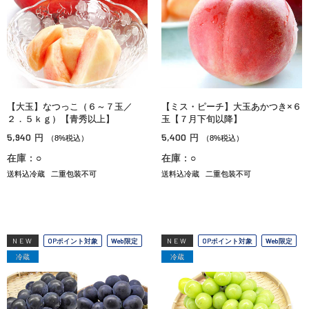
【大玉】なつっこ（６～７玉／
【ミス・ピーチ】大玉あかつき×６
２．５ｋｇ）【青秀以上】
玉【７月下旬以降】
5,940
5,400
円
円
（8%税込）
（8%税込）
在庫：○
在庫：○
送料込冷蔵
二重包装不可
送料込冷蔵
二重包装不可
NEW
OPポイント対象
Web限定
NEW
OPポイント対象
Web限定
冷蔵
冷蔵