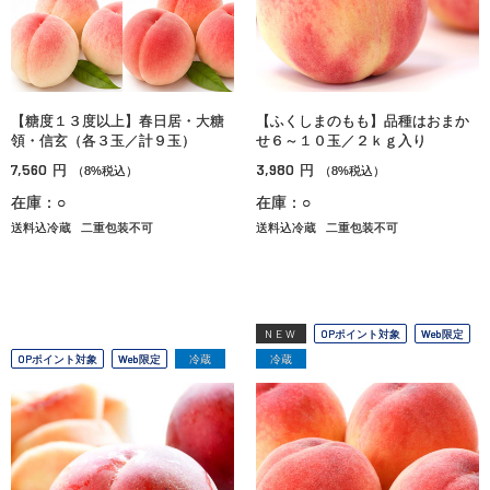
【糖度１３度以上】春日居・大糖
【ふくしまのもも】品種はおまか
領・信玄（各３玉／計９玉）
せ６～１０玉／２ｋｇ入り
7,560
3,980
円
円
（8%税込）
（8%税込）
在庫：○
在庫：○
送料込冷蔵
二重包装不可
送料込冷蔵
二重包装不可
NEW
OPポイント対象
Web限定
OPポイント対象
Web限定
冷蔵
冷蔵