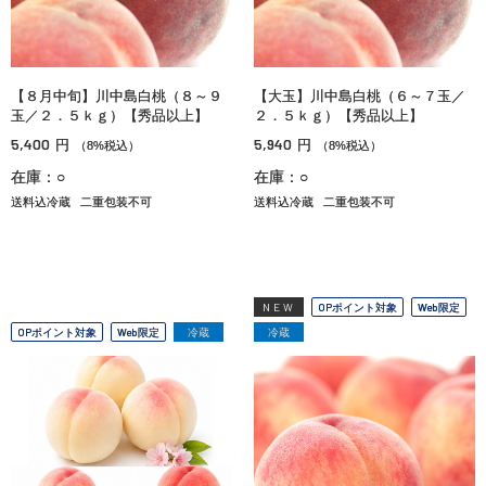
【８月中旬】川中島白桃（８～９
【大玉】川中島白桃（６～７玉／
玉／２．５ｋｇ）【秀品以上】
２．５ｋｇ）【秀品以上】
5,400
5,940
円
円
（8%税込）
（8%税込）
在庫：○
在庫：○
送料込冷蔵
二重包装不可
送料込冷蔵
二重包装不可
NEW
OPポイント対象
Web限定
OPポイント対象
Web限定
冷蔵
冷蔵