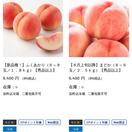
【新品種！】ふくあかり（６～８
【８月上旬以降】まどか（８～９
玉／１．８ｋｇ）【秀品以上】
玉／２．５ｋｇ）【秀品以上】
5,400
5,400
円
円
（8%税込）
（8%税込）
在庫：○
在庫：○
送料込冷蔵
二重包装不可
送料込冷蔵
二重包装不可
NEW
OPポイント対象
Web限定
NEW
OPポイント対象
Web限定
冷蔵
冷蔵