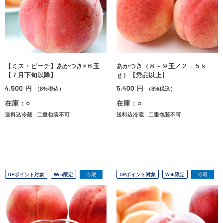
【ミス・ピーチ】あかつき×６玉
あかつき（８～９玉／２．５ｋ
【７月下旬以降】
ｇ）【秀品以上】
4,500
5,400
円
円
（8%税込）
（8%税込）
在庫：○
在庫：○
送料込冷蔵
二重包装不可
送料込冷蔵
二重包装不可
OPポイント対象
Web限定
冷蔵
OPポイント対象
Web限定
冷蔵