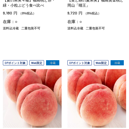
【夏の果実４種】福島桃と赤・
【黄と緑の夏果実】福島黄金桃と
緑・小粒ぶどう食べ比べ
岡山「晴王」
9,180
9,720
円
円
（8%税込）
（8%税込）
在庫：○
在庫：○
送料込冷蔵
二重包装不可
送料込冷蔵
二重包装不可
OPポイント対象
Web限定
冷蔵
OPポイント対象
Web限定
冷蔵