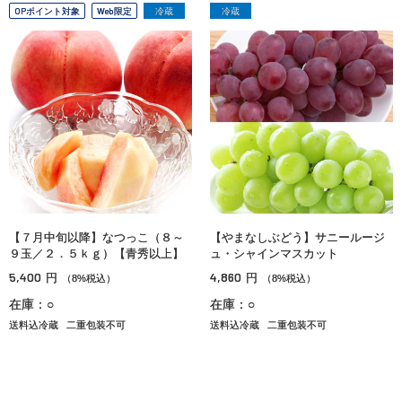
OPポイント対象
Web限定
冷蔵
冷蔵
【７月中旬以降】なつっこ（８～
【やまなしぶどう】サニールージ
９玉／２．５ｋｇ）【青秀以上】
ュ・シャインマスカット
5,400
4,860
円
円
（8%税込）
（8%税込）
在庫：○
在庫：○
送料込冷蔵
二重包装不可
送料込冷蔵
二重包装不可