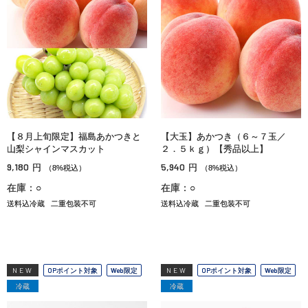
【８月上旬限定】福島あかつきと
【大玉】あかつき（６～７玉／
山梨シャインマスカット
２．５ｋｇ）【秀品以上】
9,180
5,940
円
円
（8%税込）
（8%税込）
在庫：○
在庫：○
送料込冷蔵
二重包装不可
送料込冷蔵
二重包装不可
NEW
OPポイント対象
Web限定
NEW
OPポイント対象
Web限定
冷蔵
冷蔵