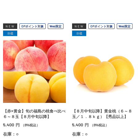
NEW
OPポイント対象
Web限定
NEW
OPポイント対象
Web限定
冷蔵
冷蔵
【赤×黄金】旬の福島の桃食べ比べ
【８月中旬以降】黄金桃（６～８
６～８玉【８月中旬以降】
玉／１．８ｋｇ）【秀品以上】
5,400
5,400
円
円
（8%税込）
（8%税込）
在庫：○
在庫：○