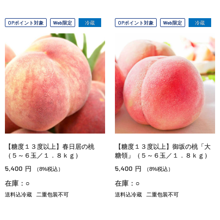
OPポイント対象
Web限定
冷蔵
OPポイント対象
Web限定
冷蔵
【糖度１３度以上】春日居の桃
【糖度１３度以上】御坂の桃「大
（５～６玉／１．８ｋｇ）
糖領」（５～６玉／１．８ｋｇ）
5,400
5,400
円
円
（8%税込）
（8%税込）
在庫：○
在庫：○
送料込冷蔵
二重包装不可
送料込冷蔵
二重包装不可