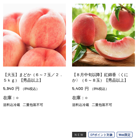
【大玉】まどか（６～７玉／２．
【８月中旬以降】紅錦香〈くに
５ｋｇ）【秀品以上】
か〉（６～８玉）【秀品以上】
5,940
5,400
円
円
（8%税込）
（8%税込）
在庫：○
在庫：○
送料込冷蔵
二重包装不可
送料込冷蔵
二重包装不可
NEW
OPポイント対象
Web限定