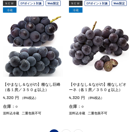
NEW
OPポイント対象
Web限定
NEW
OPポイント対象
Web限定
冷蔵
冷蔵
【やまなし＆ながの】種なし巨峰
【やまなし＆ながの】種なしピオ
（各１房／３５０ｇ以上）
ーネ（各１房／３５０ｇ以上）
4,320
4,320
円
円
（8%税込）
（8%税込）
在庫：○
在庫：○
送料込冷蔵
二重包装不可
送料込冷蔵
二重包装不可