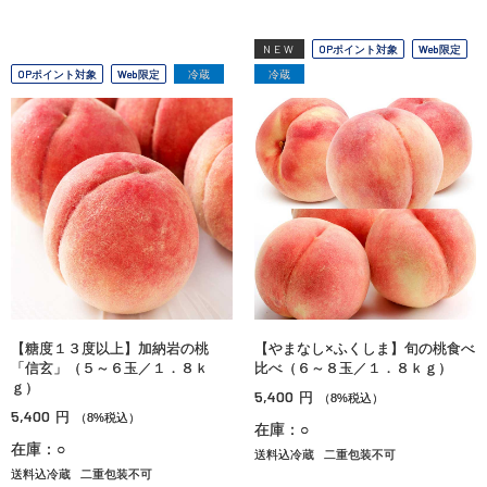
NEW
OPポイント対象
Web限定
OPポイント対象
Web限定
冷蔵
冷蔵
【糖度１３度以上】加納岩の桃
【やまなし×ふくしま】旬の桃食べ
「信玄」（５～６玉／１．８ｋ
比べ（６～８玉／１．８ｋｇ）
ｇ）
5,400
円
（8%税込）
5,400
円
（8%税込）
在庫：○
在庫：○
送料込冷蔵
二重包装不可
送料込冷蔵
二重包装不可