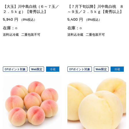
【大玉】川中島白桃（６～７玉／
【７月下旬以降】川中島白桃 ８
２．５ｋｇ）【青秀以上】
～９玉／２．５ｋｇ【青秀以上】
5,940
5,400
円
円
（8%税込）
（8%税込）
在庫：○
在庫：○
送料込冷蔵
二重包装不可
送料込冷蔵
二重包装不可
OPポイント対象
Web限定
冷蔵
OPポイント対象
Web限定
冷蔵