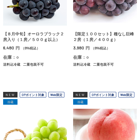
【８月中旬】オーロラブラック２
【限定１００セット】種なし巨峰
房入り（１房／５００ｇ以上）
２房（１房／４００ｇ）
6,480
3,980
円
円
（8%税込）
（8%税込）
在庫：○
在庫：○
送料込冷蔵
二重包装不可
送料込冷蔵
二重包装不可
NEW
OPポイント対象
Web限定
NEW
OPポイント対象
Web限定
冷蔵
冷蔵