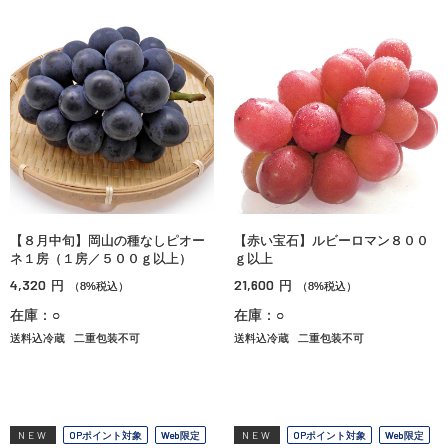
【８月中旬】岡山の種なしピオー
【赤い宝石】ルビーロマン８００
ネ１房（１房／５００ｇ以上）
ｇ以上
4,320
21,600
円
円
（8%税込）
（8%税込）
在庫：○
在庫：○
送料込冷蔵
二重包装不可
送料込冷蔵
二重包装不可
NEW
OPポイント対象
Web限定
NEW
OPポイント対象
Web限定