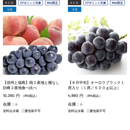
NEW
OPポイント対象
Web限定
NEW
OPポイント対象
Web限定
冷蔵
冷蔵
【信州と福島】桃２産地と種なし
【８月中旬】オーロラブラック１
巨峰２産地食べ比べ
房入り（１房／５００ｇ以上）
10,260
4,860
円
円
（8%税込）
（8%税込）
在庫：○
在庫：○
送料込冷蔵
二重包装不可
送料込冷蔵
二重包装不可