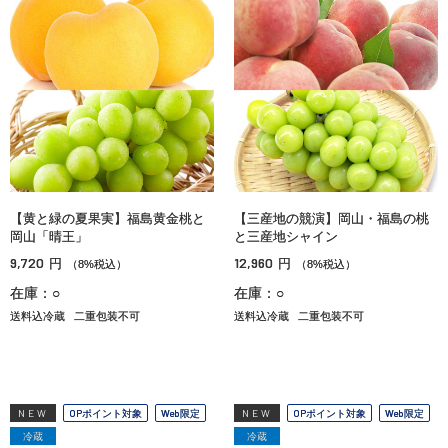
【黄と緑の夏果実】福島黄金桃と
【三産地の競演】岡山・福島の桃
岡山「晴王」
と三産地シャイン
9,720
12,960
円
円
（8%税込）
（8%税込）
在庫：○
在庫：○
送料込冷蔵
二重包装不可
送料込冷蔵
二重包装不可
NEW
OPポイント対象
Web限定
NEW
OPポイント対象
Web限定
冷蔵
冷蔵