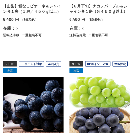
【山梨】種なしピオーネ＆シャイ
【８月下旬】ナガノパープル＆シ
ン各１房（１房／４５０ｇ以上）
ャイン各１房（各４５０ｇ以上）
5,400
6,480
円
円
（8%税込）
（8%税込）
在庫：○
在庫：○
送料込冷蔵
二重包装不可
送料込冷蔵
二重包装不可
NEW
OPポイント対象
Web限定
NEW
OPポイント対象
Web限定
冷蔵
冷蔵