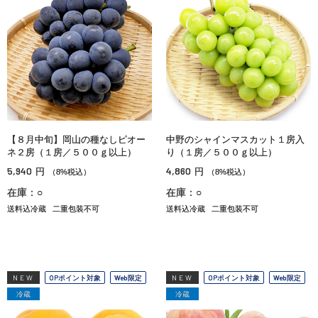
【８月中旬】岡山の種なしピオー
中野のシャインマスカット１房入
ネ２房（１房／５００ｇ以上）
り（１房／５００ｇ以上）
5,940
4,860
円
円
（8%税込）
（8%税込）
在庫：○
在庫：○
送料込冷蔵
二重包装不可
送料込冷蔵
二重包装不可
NEW
OPポイント対象
Web限定
NEW
OPポイント対象
Web限定
冷蔵
冷蔵