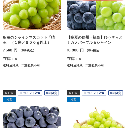
船穂のシャインマスカット「晴
【晩夏の信州・福島】ゆうぞらと
王」（１房／８００ｇ以上）
ナガノパープル＆シャイン
7,560
10,800
円
円
（8%税込）
（8%税込）
在庫：○
在庫：○
送料込冷蔵
二重包装不可
送料込冷蔵
二重包装不可
NEW
OPポイント対象
Web限定
NEW
OPポイント対象
Web限定
冷蔵
冷蔵