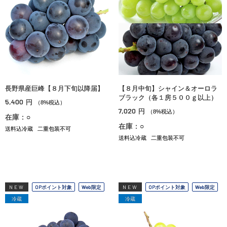
長野県産巨峰【８月下旬以降届】
【８月中旬】シャイン＆オーロラ
ブラック（各１房５００ｇ以上）
5,400
円
（8%税込）
7,020
円
（8%税込）
在庫：○
在庫：○
送料込冷蔵
二重包装不可
送料込冷蔵
二重包装不可
NEW
OPポイント対象
Web限定
NEW
OPポイント対象
Web限定
冷蔵
冷蔵