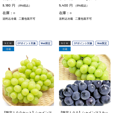
9,180
5,400
円
円
（8%税込）
（8%税込）
在庫：○
在庫：○
送料込冷蔵
二重包装不可
送料込冷蔵
二重包装不可
NEW
OPポイント対象
Web限定
NEW
OPポイント対象
Web限定
冷蔵
冷蔵
【限定１００セット】シャインマ
【限定１００】シャインマスカッ