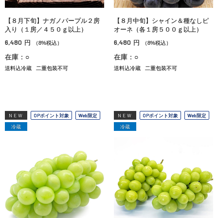
【８月下旬】ナガノパープル２房
【８月中旬】シャイン＆種なしピ
入り（１房／４５０ｇ以上）
オーネ（各１房５００ｇ以上）
6,480
6,480
円
円
（8%税込）
（8%税込）
在庫：○
在庫：○
送料込冷蔵
二重包装不可
送料込冷蔵
二重包装不可
NEW
OPポイント対象
Web限定
NEW
OPポイント対象
Web限定
冷蔵
冷蔵