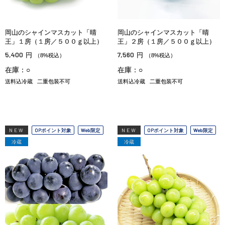
岡山のシャインマスカット「晴
岡山のシャインマスカット「晴
王」１房（１房／５００ｇ以上）
王」２房（１房／５００ｇ以上）
5,400
7,560
円
円
（8%税込）
（8%税込）
在庫：○
在庫：○
送料込冷蔵
二重包装不可
送料込冷蔵
二重包装不可
NEW
OPポイント対象
Web限定
NEW
OPポイント対象
Web限定
冷蔵
冷蔵