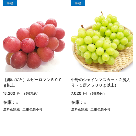
冷蔵
冷蔵
【赤い宝石】ルビーロマン５００
中野のシャインマスカット２房入
ｇ以上
り（１房／５００ｇ以上）
16,200
7,020
円
円
（8%税込）
（8%税込）
在庫：○
在庫：○
送料込冷蔵
二重包装不可
送料込冷蔵
二重包装不可