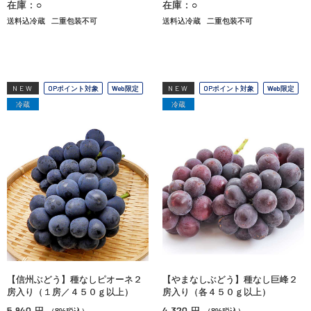
在庫：○
在庫：○
送料込冷蔵
二重包装不可
送料込冷蔵
二重包装不可
NEW
OPポイント対象
Web限定
NEW
OPポイント対象
Web限定
冷蔵
冷蔵
【信州ぶどう】種なしピオーネ２
【やまなしぶどう】種なし巨峰２
房入り（１房／４５０ｇ以上）
房入り（各４５０ｇ以上）
5,940
4,320
円
円
（8%税込）
（8%税込）