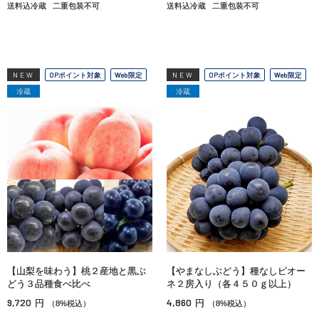
送料込冷蔵
二重包装不可
送料込冷蔵
二重包装不可
NEW
OPポイント対象
Web限定
NEW
OPポイント対象
Web限定
冷蔵
冷蔵
【山梨を味わう】桃２産地と黒ぶ
【やまなしぶどう】種なしピオー
どう３品種食べ比べ
ネ２房入り（各４５０ｇ以上）
9,720
4,860
円
円
（8%税込）
（8%税込）