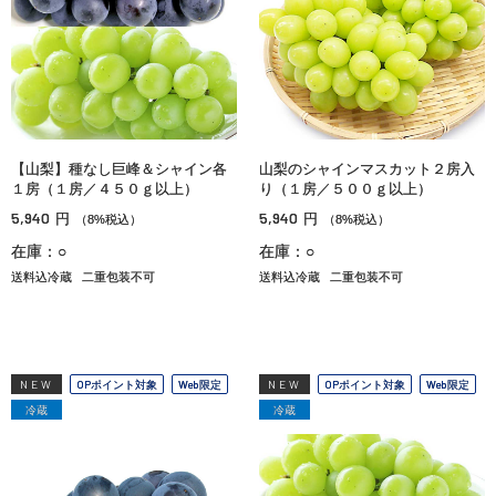
【山梨】種なし巨峰＆シャイン各
山梨のシャインマスカット２房入
１房（１房／４５０ｇ以上）
り（１房／５００ｇ以上）
5,940
5,940
円
円
（8%税込）
（8%税込）
在庫：○
在庫：○
送料込冷蔵
二重包装不可
送料込冷蔵
二重包装不可
NEW
OPポイント対象
Web限定
NEW
OPポイント対象
Web限定
冷蔵
冷蔵