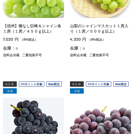
【信州】種なし巨峰＆シャイン各
山梨のシャインマスカット１房入
１房（１房／４５０ｇ以上）
り（１房／５００ｇ以上）
7,020
4,320
円
円
（8%税込）
（8%税込）
在庫：○
在庫：○
送料込冷蔵
二重包装不可
送料込冷蔵
二重包装不可
NEW
OPポイント対象
Web限定
NEW
OPポイント対象
Web限定
冷蔵
冷蔵