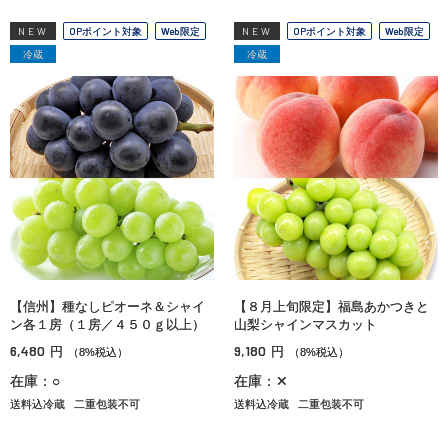
NEW
OPポイント対象
Web限定
NEW
OPポイント対象
Web限定
冷蔵
冷蔵
【信州】種なしピオーネ＆シャイ
【８月上旬限定】福島あかつきと
ン各１房（１房／４５０ｇ以上）
山梨シャインマスカット
6,480
9,180
円
円
（8%税込）
（8%税込）
在庫：○
在庫：✕
送料込冷蔵
二重包装不可
送料込冷蔵
二重包装不可