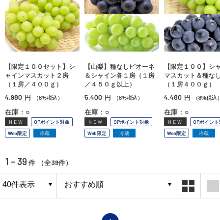
【限定１００セット】シ
【山梨】種なしピオーネ
【限定１００】シ
ャインマスカット２房
＆シャイン各１房（１房
マスカット＆種な
（１房／４００ｇ）
／４５０ｇ以上）
（１房４００ｇ）
4,980
5,400
4,480
円
円
円
（8%税込）
（8%税込）
（8%税込
在庫：○
在庫：○
在庫：○
NEW
OPポイント対象
NEW
OPポイント対象
NEW
OPポイント
Web限定
冷蔵
Web限定
冷蔵
Web限定
冷蔵
1 - 39
39
件 （全
件）