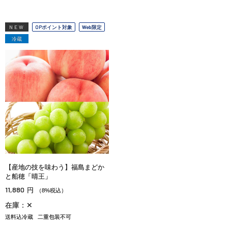
NEW
OPポイント対象
Web限定
冷蔵
【産地の技を味わう】福島まどか
と船穂「晴王」
11,880
円
（8%税込）
在庫：✕
送料込冷蔵
二重包装不可