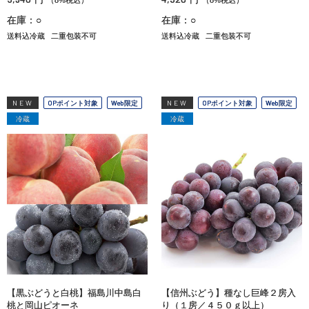
在庫：○
在庫：○
送料込冷蔵
二重包装不可
送料込冷蔵
二重包装不可
NEW
OPポイント対象
Web限定
NEW
OPポイント対象
Web限定
冷蔵
冷蔵
【黒ぶどうと白桃】福島川中島白
【信州ぶどう】種なし巨峰２房入
桃と岡山ピオーネ
り（１房／４５０ｇ以上）