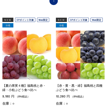
1
NEW
OPポイント対象
Web限定
NEW
OPポイント対象
Web限定
冷蔵
冷蔵
【夏の果実４種】福島桃と赤・
【赤・黄・黒・緑】福島桃と四種
緑・小粒ぶどう食べ比べ
ぶどう食べ比べ
9,180
10,260
円
円
（8%税込）
（8%税込）
在庫：○
在庫：○