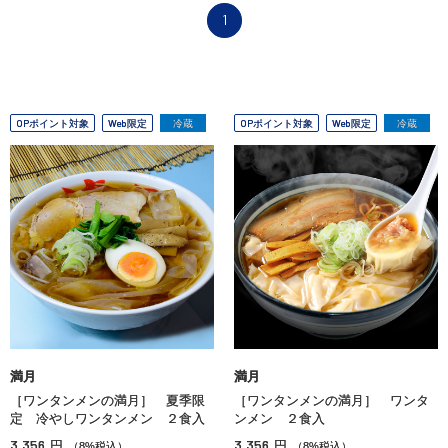
1
OPポイント対象
Web限定
冷蔵
OPポイント対象
Web限定
冷蔵
満月
満月
［ワンタンメンの満月］ 夏季限
［ワンタンメンの満月］ ワンタ
定 冷やしワンタンメン ２食入
ンメン ２食入
3,356
3,356
円
円
（8%税込）
（8%税込）