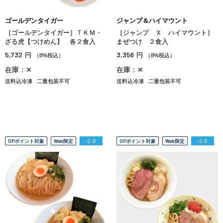
ゴールデンタイガー
ジャンプ＆ハイマウント
［ゴールデンタイガー］ＴＫＭ・
［ジャンプ Ｘ ハイマウント］
ざる虎【つけめん】 各２食入
まぜつけ ２食入
5,732
3,356
円
円
（8%税込）
（8%税込）
在庫：✕
在庫：✕
送料込冷凍
二重包装不可
送料込冷凍
二重包装不可
OPポイント対象
Web限定
冷凍
OPポイント対象
Web限定
冷凍