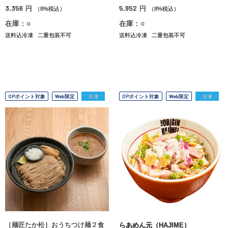
3,356
5,952
円
円
（8%税込）
（8%税込）
在庫：○
在庫：○
送料込冷凍
二重包装不可
送料込冷凍
二重包装不可
OPポイント対象
Web限定
冷凍
OPポイント対象
Web限定
冷凍
［麺匠たか松］おうちつけ麺２食
らあめん元（HAJIME）