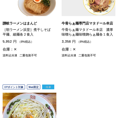
讃岐ラーメンはまんど
牛骨らぁ麺専門店マタドール本店
［朝ラーメン浜堂］煮干しそば
牛骨らぁ麺マタドール本店 濃厚
平麺、細麺各２食入
味噌らぁ麺味噌麹らぁ麺各１食入
5,952
3,356
円
円
（8%税込）
（8%税込）
在庫：✕
在庫：✕
送料込冷凍
二重包装不可
送料込冷凍
二重包装不可
OPポイント対象
Web限定
冷凍