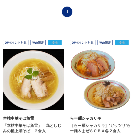
1
OPポイント対象
Web限定
冷凍
OPポイント対象
Web限定
冷凍
本枯中華そば魚雷
らー麺シャカリキ
「本枯中華そば魚雷」 鶏としじ
［らー麺シャカリキ］“ガッツリ”ら
みの極上潮そば ２食入
ー麺＆まぜＳＯＢＡ各２食入