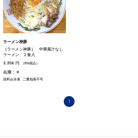
ラーメン神豚
［ラーメン神豚］ 中華風汁なし
ラーメン ２食入
3,356
円
（8%税込）
在庫：✕
送料込冷凍
二重包装不可
1