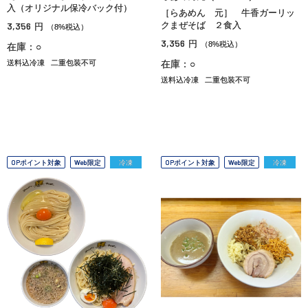
入（オリジナル保冷バック付）
［らあめん 元］ 牛香ガーリッ
3,356
クまぜそば ２食入
円
（8%税込）
3,356
円
（8%税込）
在庫：○
送料込冷凍
二重包装不可
在庫：○
送料込冷凍
二重包装不可
OPポイント対象
Web限定
冷凍
OPポイント対象
Web限定
冷凍