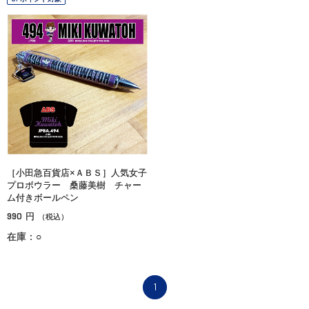
［小田急百貨店×ＡＢＳ］人気女子
プロボウラー 桑藤美樹 チャー
ム付きボールペン
990
円
（税込）
在庫：○
1