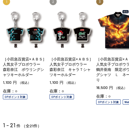
1
2
3
［小田急百貨店×ＡＢＳ］
［小田急百貨店×ＡＢＳ］
［小田急百貨店×Ａ
人気女子プロボウラー
人気女子プロボウラー
人気女子プロボ
森彩奈江 ボウリングシ
森彩奈江 キャラＴシャ
鶴井亜南 限定ボ
ャツキーホルダー
ツキーホルダー
グシャツ Ｌ ネ
り
1,100
1,100
円
円
（税込）
（税込）
16,500
円
（税込）
在庫：○
在庫：○
在庫：○
OPポイント対象
OPポイント対象
OPポイント対象
We
1 - 21
21
件 （全
件）