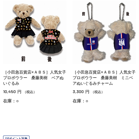
［小田急百貨店×ＡＢＳ］人気女子
［小田急百貨店×ＡＢＳ］人気女子
プロボウラー 桑藤美樹 ベアぬ
プロボウラー 桑藤美樹 ミニベ
いぐるみ
アぬいぐるみチャーム
10,450
3,300
円
円
（税込）
（税込）
在庫：○
在庫：○
OPポイント対象