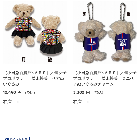
［小田急百貨店×ＡＢＳ］人気女子
［小田急百貨店×ＡＢＳ］人気女子
プロボウラー 松永裕美 ベアぬ
プロボウラー 松永裕美 ミニベ
いぐるみ
アぬいぐるみチャーム
10,450
3,300
円
円
（税込）
（税込）
在庫：○
在庫：○
OPポイント対象