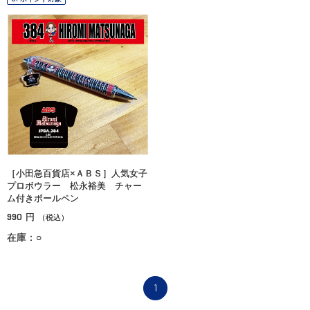
［小田急百貨店×ＡＢＳ］人気女子
プロボウラー 松永裕美 チャー
ム付きボールペン
990
円
（税込）
在庫：○
1