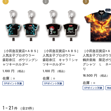
1
2
3
［小田急百貨店×ＡＢＳ］
［小田急百貨店×ＡＢＳ］
［小田急百貨店×Ａ
人気女子プロボウラー
人気女子プロボウラー
人気女子プロボ
森彩奈江 ボウリングシ
森彩奈江 キャラＴシャ
鶴井亜南 限定ボ
ャツキーホルダー
ツキーホルダー
グシャツ Ｌ ネ
り
1,100
1,100
円
円
（税込）
（税込）
16,500
円
（税込）
在庫：○
在庫：○
在庫：○
OPポイント対象
OPポイント対象
OPポイント対象
We
1 - 21
21
件 （全
件）