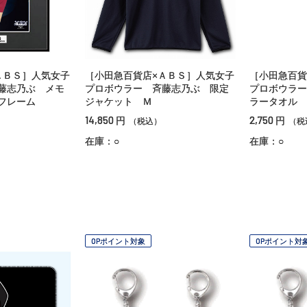
ＡＢＳ］人気女子
［小田急百貨店×ＡＢＳ］人気女子
［小田急百貨
藤志乃ぶ メモ
プロボウラー 斉藤志乃ぶ 限定
プロボウラー
フレーム
ジャケット Ｍ
ラータオル
14,850
2,750
円
円
（税込）
（税
在庫：○
在庫：○
OPポイント対象
OPポイント対