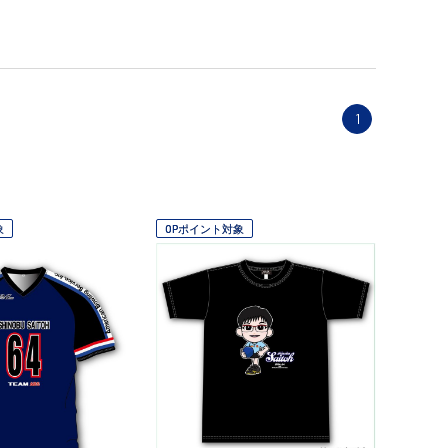
1
象
OPポイント対象