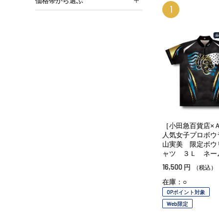
価格帯から選ぶ
1
［小田急百貨店×
人気女子プロボウ
山実美 限定ボウ
ャツ ３Ｌ ネー
16,500
円
（税込）
在庫：○
OPポイント対象
Web限定