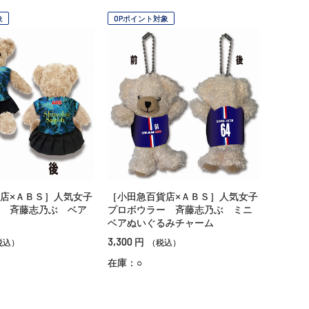
象
OPポイント対象
店×ＡＢＳ］人気女子
［小田急百貨店×ＡＢＳ］人気女子
 斉藤志乃ぶ ベア
プロボウラー 斉藤志乃ぶ ミニ
ベアぬいぐるみチャーム
3,300
円
税込）
（税込）
在庫：○