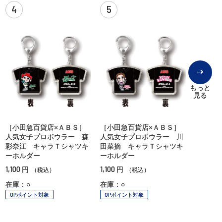
4
5
もっと
見る
［小田急百貨店×ＡＢＳ］
［小田急百貨店×ＡＢＳ］
人気女子プロボウラー 森
人気女子プロボウラー 川
彩奈江 キャラＴシャツキ
田菜摘 キャラＴシャツキ
ーホルダー
ーホルダー
1,100
1,100
円
円
（税込）
（税込）
在庫：○
在庫：○
OPポイント対象
OPポイント対象