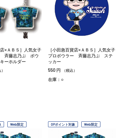
店×ＡＢＳ］人気女子
［小田急百貨店×ＡＢＳ］人気女子
 斉藤志乃ぶ ボウ
プロボウラー 斉藤志乃ぶ ステ
キーホルダー
ッカー
550
円
込）
（税込）
在庫：○
象
Web限定
OPポイント対象
Web限定