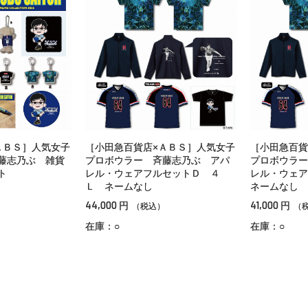
ＡＢＳ］人気女子
［小田急百貨店×ＡＢＳ］人気女子
［小田急百貨
藤志乃ぶ 雑貨
プロボウラー 斉藤志乃ぶ アパ
プロボウラー
ト
レル・ウェアフルセットＤ ４
レル・ウェ
Ｌ ネームなし
ネームなし
44,000
41,000
円
円
（税込）
（
在庫：○
在庫：○