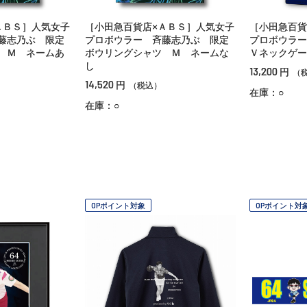
ＡＢＳ］人気女子
［小田急百貨店×ＡＢＳ］人気女子
［小田急百貨
藤志乃ぶ 限定
プロボウラー 斉藤志乃ぶ 限定
プロボウラー
 Ｍ ネームあ
ボウリングシャツ Ｍ ネームな
Ｖネックゲー
し
13,200
円
（
14,520
円
（税込）
在庫：○
在庫：○
OPポイント対象
OPポイント対