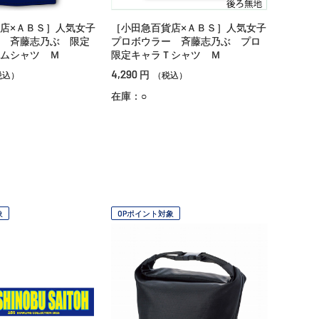
店×ＡＢＳ］人気女子
［小田急百貨店×ＡＢＳ］人気女子
 斉藤志乃ぶ 限定
プロボウラー 斉藤志乃ぶ プロ
ムシャツ Ｍ
限定キャラＴシャツ Ｍ
4,290
円
税込）
（税込）
在庫：○
象
OPポイント対象