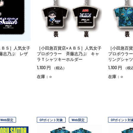
ＡＢＳ］人気女子
［小田急百貨店×ＡＢＳ］人気女子
［小田急百貨
藤志乃ぶ レザ
プロボウラー 斉藤志乃ぶ キャ
プロボウラー
ラＴシャツキーホルダー
リングシャツ
1,100
1,100
円
円
（税込）
（税
在庫：○
在庫：○
Web限定
OPポイント対象
Web限定
OPポイント対