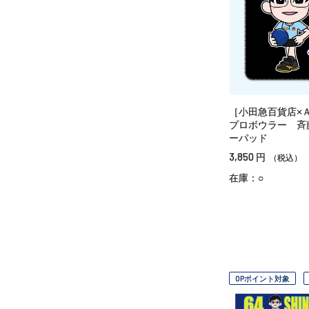
［小田急百貨店×
プロボウラー 斉
ーパッド
3,850
円
（税込）
在庫：○
OPポイント対象