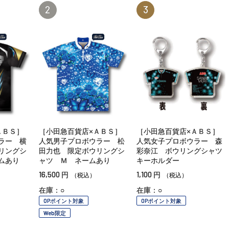
2
3
ＡＢＳ］
［小田急百貨店×ＡＢＳ］
［小田急百貨店×ＡＢＳ］
ラー 横
人気男子プロボウラー 松
人気女子プロボウラー 森
リングシ
田力也 限定ボウリングシ
彩奈江 ボウリングシャツ
ムあり
ャツ Ｍ ネームあり
キーホルダー
16,500
1,100
円
円
（税込）
（税込）
在庫：○
在庫：○
OPポイント対象
OPポイント対象
Web限定