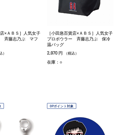
店×ＡＢＳ］人気女子
［小田急百貨店×ＡＢＳ］人気女子
 斉藤志乃ぶ マフ
プロボウラー 斉藤志乃ぶ 保冷
温バッグ
2,970
円
込）
（税込）
在庫：○
象
OPポイント対象