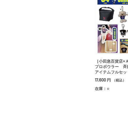
［小田急百貨店×
プロボウラー 斉
アイテムフルセッ
17,600
円
（税込）
在庫：○