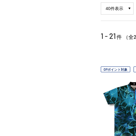
1 - 21
2
件 （全
OPポイント対象