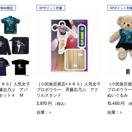
Web限定
OPポイント対象
OPポイント対
ＡＢＳ］人気女子
［小田急百貨店×ＡＢＳ］人気女子
［小田急百貨
藤志乃ぶ アパ
プロボウラー 斉藤志乃ぶ アク
プロボウラー
ルセットＡ Ｍ
リルスタンド
ぬいぐるみ
2,970
10,450
円
円
（税込）
（
在庫：○
在庫：○