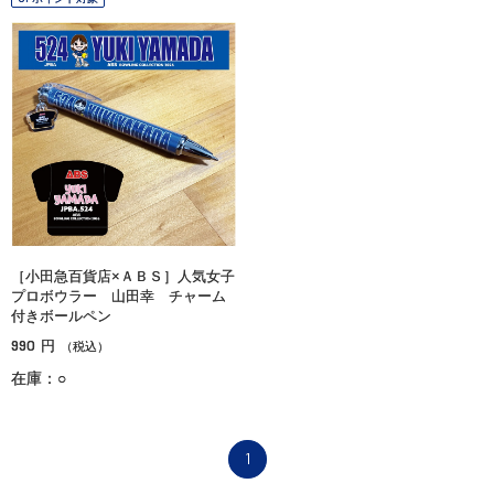
［小田急百貨店×ＡＢＳ］人気女子
プロボウラー 山田幸 チャーム
付きボールペン
990
円
（税込）
在庫：○
1