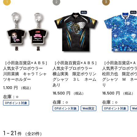
1
2
3
［小田急百貨店×ＡＢＳ］
［小田急百貨店×ＡＢＳ］
［小田急百貨店×Ａ
人気女子プロボウラー
人気女子プロボウラー
人気男子プロボ
川田菜摘 キャラＴシャ
横山実美 限定ボウリン
松田力也 限定ボ
ツキーホルダー
グシャツ ３Ｌ ネーム
グシャツ Ｍ ネ
あり
り
1,100
円
（税込）
16,500
16,500
円
円
（税込）
（税込）
在庫：○
在庫：○
在庫：○
OPポイント対象
OPポイント対象
Web限定
OPポイント対象
We
1 - 21
21
件 （全
件）