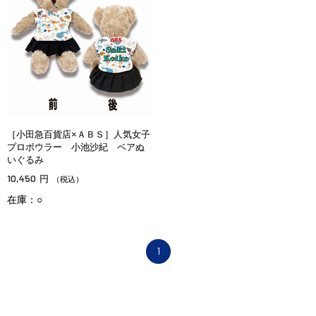
［小田急百貨店×ＡＢＳ］人気女子
プロボウラー 小池沙紀 ベアぬ
いぐるみ
10,450
円
（税込）
在庫：○
1