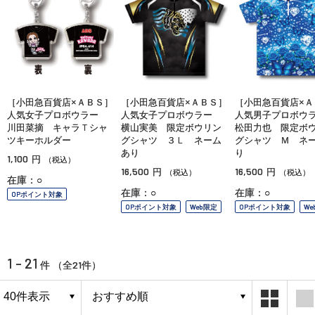
［小田急百貨店×ＡＢＳ］
［小田急百貨店×ＡＢＳ］
［小田急百貨店×Ａ
人気女子プロボウラー
人気女子プロボウラー
人気男子プロボ
川田菜摘 キャラＴシャ
横山実美 限定ボウリン
松田力也 限定ボ
ツキーホルダー
グシャツ ３Ｌ ネーム
グシャツ Ｍ ネ
あり
り
1,100
円
（税込）
16,500
16,500
円
円
（税込）
（税込）
在庫：○
在庫：○
在庫：○
OPポイント対象
OPポイント対象
Web限定
OPポイント対象
We
1 - 21
21
件 （全
件）