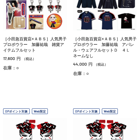
［小田急百貨店×ＡＢＳ］人気男子
［小田急百貨店×ＡＢＳ］人気男子
プロボウラー 加藤祐哉 雑貨ア
プロボウラー 加藤祐哉 アパレ
イテムフルセット
ル・ウェアフルセットＤ ４Ｌ
ネームなし
17,600
円
（税込）
44,000
円
（税込）
在庫：○
在庫：○
OPポイント対象
Web限定
OPポイント対象
Web限定