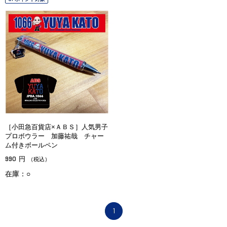
［小田急百貨店×ＡＢＳ］人気男子
プロボウラー 加藤祐哉 チャー
ム付きボールペン
990
円
（税込）
在庫：○
1