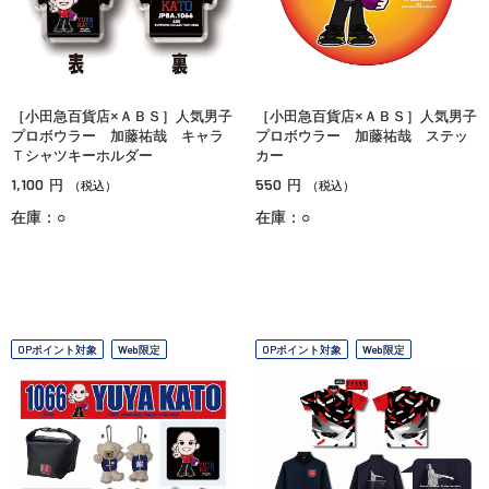
［小田急百貨店×ＡＢＳ］人気男子
［小田急百貨店×ＡＢＳ］人気男子
プロボウラー 加藤祐哉 キャラ
プロボウラー 加藤祐哉 ステッ
Ｔシャツキーホルダー
カー
1,100
550
円
円
（税込）
（税込）
在庫：○
在庫：○
OPポイント対象
Web限定
OPポイント対象
Web限定