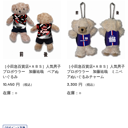
［小田急百貨店×ＡＢＳ］人気男子
［小田急百貨店×ＡＢＳ］人気男子
プロボウラー 加藤祐哉 ベアぬ
プロボウラー 加藤祐哉 ミニベ
いぐるみ
アぬいぐるみチャーム
10,450
3,300
円
円
（税込）
（税込）
在庫：○
在庫：○
OPポイント対象