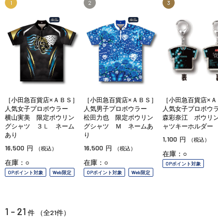
1
2
3
［小田急百貨店×ＡＢＳ］
［小田急百貨店×ＡＢＳ］
［小田急百貨店×Ａ
人気女子プロボウラー
人気男子プロボウラー
人気女子プロボ
横山実美 限定ボウリン
松田力也 限定ボウリン
森彩奈江 ボウリ
グシャツ ３Ｌ ネーム
グシャツ Ｍ ネームあ
ャツキーホルダー
あり
り
1,100
円
（税込）
16,500
16,500
円
円
（税込）
（税込）
在庫：○
在庫：○
在庫：○
OPポイント対象
OPポイント対象
Web限定
OPポイント対象
Web限定
1 - 21
21
件 （全
件）