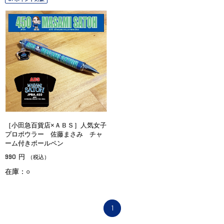
［小田急百貨店×ＡＢＳ］人気女子
プロボウラー 佐藤まさみ チャ
ーム付きボールペン
990
円
（税込）
在庫：○
1