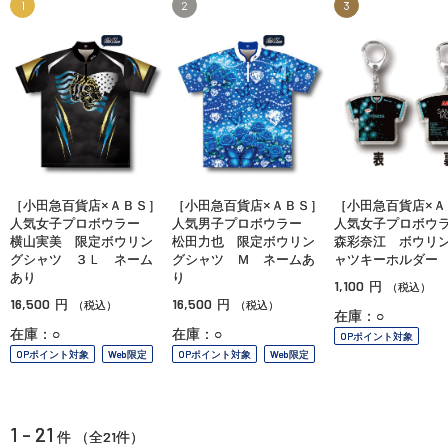
1
2
3
［小田急百貨店×ＡＢＳ］
［小田急百貨店×ＡＢＳ］
［小田急百貨店×Ａ
人気女子プロボウラー
人気男子プロボウラー
人気女子プロボ
横山実美 限定ボウリン
松田力也 限定ボウリン
森彩奈江 ボウリ
グシャツ ３Ｌ ネーム
グシャツ Ｍ ネームあ
ャツキーホルダー
あり
り
1,100
円
（税込）
16,500
16,500
円
円
（税込）
（税込）
在庫：○
在庫：○
在庫：○
OPポイント対象
OPポイント対象
Web限定
OPポイント対象
Web限定
1 - 21
21
件 （全
件）