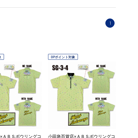
1
象
OPポイント対象
×ＡＢＳボウリングコ
小田急百貨店×ＡＢＳボウリングコ