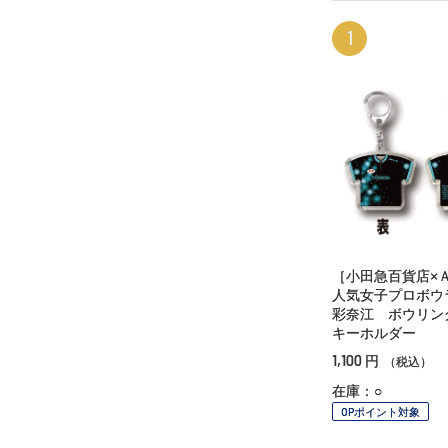
1
［小田急百貨店×
人気女子プロボウ
彩奈江 ボウリン
キーホルダー
1,100
円
（税込）
在庫：○
OPポイント対象