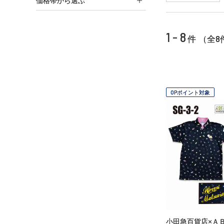
価格帯から選ぶ
1 - 8
8
件 （全
OPポイント対象
小田急百貨店×Ａ