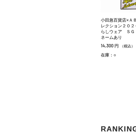
小田急百貨店×Ａ
レクション２０２
らしウェア Ｓ
ネームあり
14,300
円
（税込）
在庫：○
RANKIN