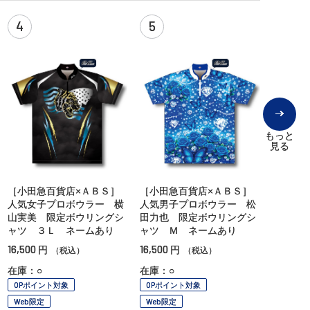
4
5
もっと
見る
［小田急百貨店×ＡＢＳ］
［小田急百貨店×ＡＢＳ］
人気女子プロボウラー 横
人気男子プロボウラー 松
山実美 限定ボウリングシ
田力也 限定ボウリングシ
ャツ ３Ｌ ネームあり
ャツ Ｍ ネームあり
16,500
16,500
円
円
（税込）
（税込）
在庫：○
在庫：○
OPポイント対象
OPポイント対象
Web限定
Web限定