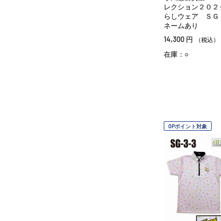
レクション２０２
らしウェア Ｓ
ネームあり
14,300
円
（税込）
在庫：○
OPポイント対象