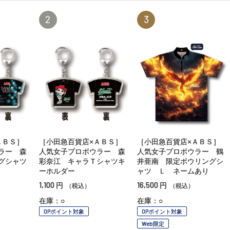
2
3
ＡＢＳ］
［小田急百貨店×ＡＢＳ］
［小田急百貨店×ＡＢＳ］
ラー 森
人気女子プロボウラー 森
人気女子プロボウラー 鶴
グシャツ
彩奈江 キャラＴシャツキ
井亜南 限定ボウリングシ
ーホルダー
ャツ Ｌ ネームあり
1,100
16,500
円
円
（税込）
（税込）
在庫：○
在庫：○
OPポイント対象
OPポイント対象
Web限定