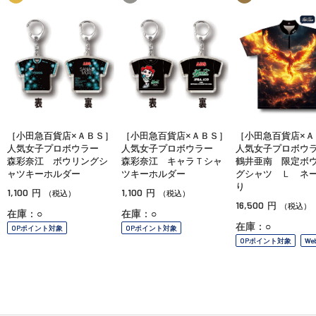
［小田急百貨店×ＡＢＳ］
［小田急百貨店×ＡＢＳ］
［小田急百貨店×Ａ
人気女子プロボウラー
人気女子プロボウラー
人気女子プロボ
森彩奈江 ボウリングシ
森彩奈江 キャラＴシャ
鶴井亜南 限定ボ
ャツキーホルダー
ツキーホルダー
グシャツ Ｌ ネ
り
1,100
1,100
円
円
（税込）
（税込）
16,500
円
（税込）
在庫：○
在庫：○
在庫：○
OPポイント対象
OPポイント対象
OPポイント対象
We