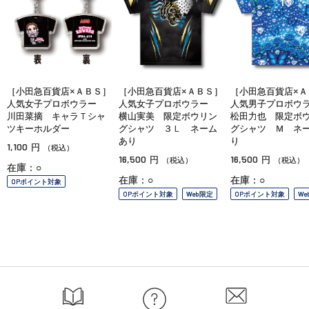
［小田急百貨店×ＡＢＳ］
［小田急百貨店×ＡＢＳ］
［小田急百貨店×Ａ
人気女子プロボウラー
人気女子プロボウラー
人気男子プロボ
川田菜摘 キャラＴシャ
横山実美 限定ボウリン
松田力也 限定ボ
ツキーホルダー
グシャツ ３Ｌ ネーム
グシャツ Ｍ ネ
あり
り
1,100
円
（税込）
16,500
16,500
円
円
（税込）
（税込）
在庫：○
在庫：○
在庫：○
OPポイント対象
OPポイント対象
Web限定
OPポイント対象
We